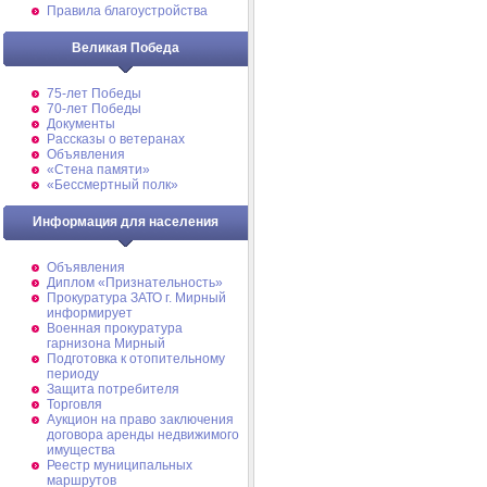
Правила благоустройства
Великая Победа
75-лет Победы
70-лет Победы
Документы
Рассказы о ветеранах
Объявления
«Стена памяти»
«Бессмертный полк»
Информация для населения
Объявления
Диплом «Признательность»
Прокуратура ЗАТО г. Мирный
информирует
Военная прокуратура
гарнизона Мирный
Подготовка к отопительному
периоду
Защита потребителя
Торговля
Аукцион на право заключения
договора аренды недвижимого
имущества
Реестр муниципальных
маршрутов