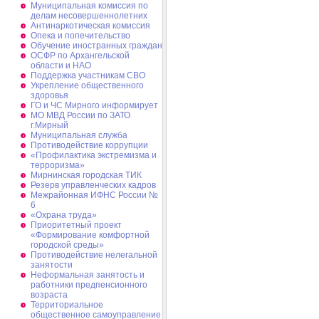
Муниципальная комиссия по
делам несовершеннолетних
Антинаркотическая комиссия
Опека и попечительство
Обучение иностранных граждан
ОСФР по Архангельской
области и НАО
Поддержка участникам СВО
Укрепление общественного
здоровья
ГО и ЧС Мирного информирует
МО МВД России по ЗАТО
г.Мирный
Муниципальная cлужба
Противодействие коррупции
«Профилактика экстремизма и
терроризма»
Мирнинская городская ТИК
Резерв управленческих кадров
Межрайонная ИФНС России №
6
«Охрана труда»
Приоритетный проект
«Формирование комфортной
городской среды»
Противодействие нелегальной
занятости
Неформальная занятость и
работники предпенсионного
возраста
Территориальное
общественное самоуправление