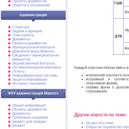
Проекты документов
ГШВ
Новости и объявления
Ж
Администрация
Структура
М
Задачи и функции
План работы
ДТВ
Документы
Проекты документов
Муниципальный контроль
Ж
Дорожный фонд Мирного
Cведения о муниципальном
имуществе
Ведомственный контроль
Антимонопольный комплаенс
Каждый участник обязан иметь в
Отчеты
ксерокопию паспорта (осн
Информационные системы
исправный и соответс
Защита информации
спортивную форму;
Интернет-приемная
справку врача о допуск
страхования;
ФЭУ администрации Мирного
Общая информация
Проекты документов
Документы
Другие новости по теме:
Публичные слушания
Бюджет для граждан
Ни дня без гонки
Бюджет
Открытое первенство гор