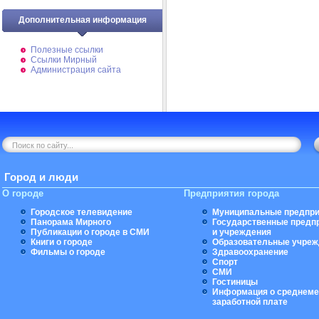
Дополнительная информация
Полезные ссылки
Ссылки Мирный
Администрация сайта
Город и люди
О городе
Предприятия города
Городское телевидение
Муниципальные предпри
Панорама Мирного
Государственные предп
Публикации о городе в СМИ
и учреждения
Книги о городе
Образовательные учреж
Фильмы о городе
Здравоохранение
Спорт
СМИ
Гостиницы
Информация о среднеме
заработной плате