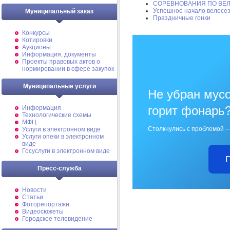
СОРЕВНОВАНИЯ ПО ВЕ
Успешное начало велосе
Муниципальный заказ
Праздничные гонки
Конкурсы
Котировки
Аукционы
Информация, документы
Проекты правовых актов о
нормировании в сфере закупок
Муниципальные услуги
Не убран мусо
горит фонарь
Информация
Технологические схемы
МФЦ
Столкнулись с проблемой —
Услуги в электронном виде
Услуги опеки в электронном
виде
Госуслуги в электронном виде
Пресс-служба
Новости
Статьи
Фоторепортажи
Видеосюжеты
Городское телевидение