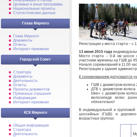
Информация о городе
Целевые и иные программы
Национальные проекты
Статистические данные
Глава Мирного
Глава Мирного
Документы
Регистрации у места старта – с 1
Отчеты
Интернет-приемная
13 июня 2015 года
индивидуальн
Место старта – 0-й км шоссе 
Городской Совет
участники мужчины на ГШВ до 45 
Начало соревнований в 11.00 час
Регистрации у здания администра
Структура
Документы
К соревнованиям допускаются уч
Деятельность
ГШВ с диаметром колеса 
Отчеты
ДТВ с диаметром колеса 
Проекты документов
bike» с диаметром колес
Публичные слушания
велосипеде колес разн
Информация
обязательно!
Интернет-приемная
В индивидуальной и групповой 
КСК Мирного
шоссейных (ГШВ) и дорожно-
возрастных группах:
Общая информация
Структура
М
Деятельность