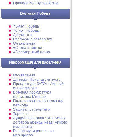
Правила благоустройства
Великая Победа
75-лет Победы
70-лет Победы
Документы
Рассказы о ветеранах
Объявления
«Стена памяти»
«Бессмертный полк»
Информация для населения
Объявления
Диплом «Признательность»
Прокуратура ЗАТО г. Мирный
информирует
Военная прокуратура
гарнизона Мирный
Подготовка к отопительному
периоду
Защита потребителя
Торговля
Аукцион на право заключения
договора аренды недвижимого
имущества
Реестр муниципальных
маршрутов