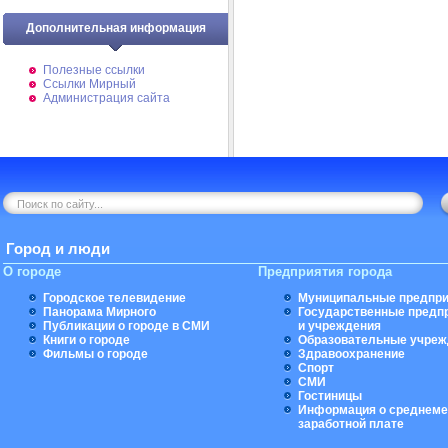
Дополнительная информация
Полезные ссылки
Ссылки Мирный
Администрация сайта
Город и люди
О городе
Предприятия города
Городское телевидение
Муниципальные предпри
Панорама Мирного
Государственные предп
Публикации о городе в СМИ
и учреждения
Книги о городе
Образовательные учреж
Фильмы о городе
Здравоохранение
Спорт
СМИ
Гостиницы
Информация о среднеме
заработной плате