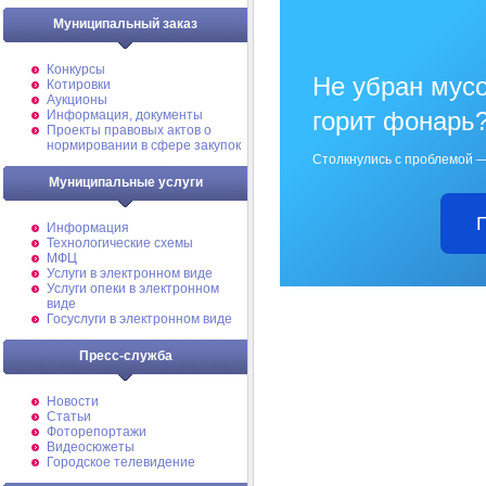
Муниципальный заказ
Конкурсы
Не убран мусо
Котировки
Аукционы
горит фонарь
Информация, документы
Проекты правовых актов о
нормировании в сфере закупок
Столкнулись с проблемой —
Муниципальные услуги
Информация
Технологические схемы
МФЦ
Услуги в электронном виде
Услуги опеки в электронном
виде
Госуслуги в электронном виде
Пресс-служба
Новости
Статьи
Фоторепортажи
Видеосюжеты
Городское телевидение