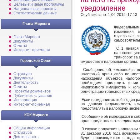
Информация о городе
Целевые и иные программы
уведомление
Национальные проекты
Статистические данные
Опубликовано: 1-06-2015, 17:13
Глава Мирного
Федеральным
изменения в
отдельные з
Глава Мирного
самостоятель
Документы
Отчеты
С 1 января 
Интернет-приемная
налоговое ув
транспорт за 
Городской Совет
имуществе в налоговые органы.
Сообщение об имеющейся нед
Структура
налоговый орган либо по мест
Документы
нахождения объектов налого
Деятельность
необходимо приложить копии
Отчеты
недвижимого имущества и коп
Проекты документов
регистрацию транспортных сред
Публичные слушания
Если гражданин хотя бы один ра
Информация
на данную недвижимость ил
Интернет-приемная
представлять в налоговую инспе
КСК Мирного
Сообщение об имеющихся в собс
орган представляется единожды
Общая информация
В случае получения налоговым 
Структура
31 декабря 2016 года исчислен
Деятельность
будет производиться с года 