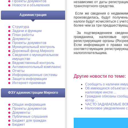
Проекты документов
независимо от даты регистраци
Новости и объявления
транспортного средства.
Если же сведения о недвижимо
Администрация
производилась, будут получен
налоги будут исчисляться с учет
более чем за три предшествующ
Структура
Задачи и функции
За подтверждением сведени
План работы
гражданина, налоговые ор
Документы
регистрирующие органы (Росрее
Проекты документов
Если информация о правах на
Муниципальный контроль
соответствующим регистрирующи
Дорожный фонд Мирного
налогоплательщика.
Cведения о муниципальном
имуществе
Ведомственный контроль
Антимонопольный комплаенс
Отчеты
Информационные системы
Другие новости по теме:
Защита информации
Интернет-приемная
Сообщить о наличии имущ
Об имеющихся объектах 
налоговую инспе ...
ФЭУ администрации Мирного
Граждане обязаны сообща
котор ...
ЧАСТО ЗАДАВАЕМЫЕ В
Общая информация
Налоговое уведомление с
Проекты документов
Документы
Публичные слушания
Бюджет для граждан
Бюджет