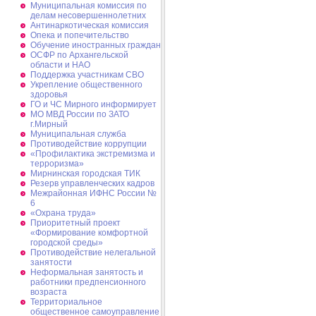
Муниципальная комиссия по
делам несовершеннолетних
Антинаркотическая комиссия
Опека и попечительство
Обучение иностранных граждан
ОСФР по Архангельской
области и НАО
Поддержка участникам СВО
Укрепление общественного
здоровья
ГО и ЧС Мирного информирует
МО МВД России по ЗАТО
г.Мирный
Муниципальная cлужба
Противодействие коррупции
«Профилактика экстремизма и
терроризма»
Мирнинская городская ТИК
Резерв управленческих кадров
Межрайонная ИФНС России №
6
«Охрана труда»
Приоритетный проект
«Формирование комфортной
городской среды»
Противодействие нелегальной
занятости
Неформальная занятость и
работники предпенсионного
возраста
Территориальное
общественное самоуправление