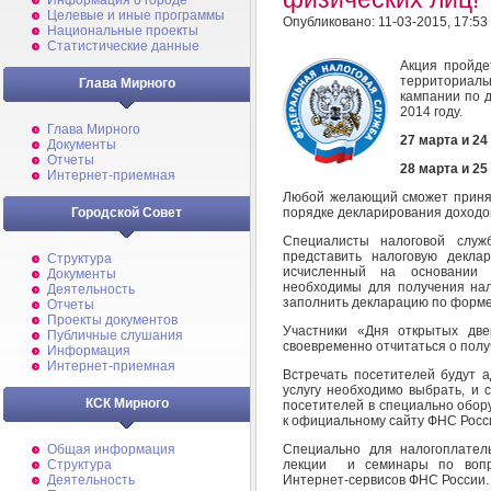
Информация о городе
Целевые и иные программы
Опубликовано: 11-03-2015, 17:53
Национальные проекты
Статистические данные
Акция пройд
территориаль
Глава Мирного
кампании по 
2014 году.
Глава Мирного
27 марта и 24
Документы
Отчеты
28 марта и 25
Интернет-приемная
Любой желающий сможет принять
порядке декларирования доходо
Городской Совет
Специалисты налоговой слу
представить налоговую деклар
Структура
исчисленный на основании 
Документы
необходимы для получения нало
Деятельность
заполнить декларацию по форм
Отчеты
Проекты документов
Участники «Дня открытых две
Публичные слушания
своевременно отчитаться о полу
Информация
Интернет-приемная
Встречать посетителей будут а
услугу необходимо выбрать, и 
КСК Мирного
посетителей в специально обор
к официальному сайту ФНС Росси
Специально для налогоплател
Общая информация
лекции и семинары по вопр
Структура
Интернет-сервисов ФНС России.
Деятельность