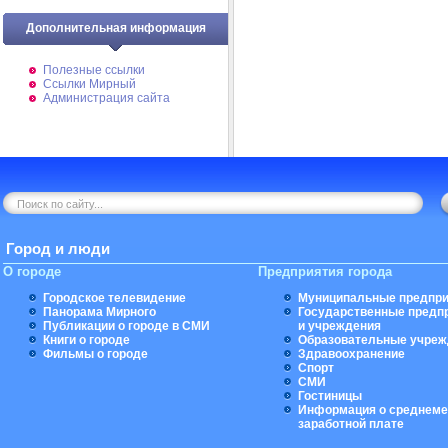
Дополнительная информация
Полезные ссылки
Ссылки Мирный
Администрация сайта
Город и люди
О городе
Предприятия города
Городское телевидение
Муниципальные предпри
Панорама Мирного
Государственные предп
Публикации о городе в СМИ
и учреждения
Книги о городе
Образовательные учреж
Фильмы о городе
Здравоохранение
Спорт
СМИ
Гостиницы
Информация о среднеме
заработной плате