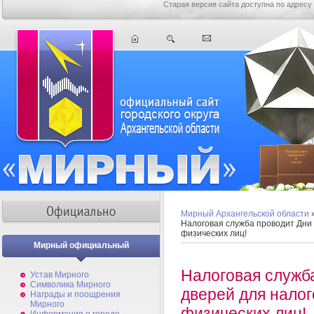
Старая версия сайта доступна по адресу
Мирный Архангельской области
Налоговая служба проводит Дни
физических лиц!
Мирный официальный
Налоговая служб
Устав Мирного
Символика Мирного
дверей для нало
Награды и поощрения
Мирного
физических лиц!