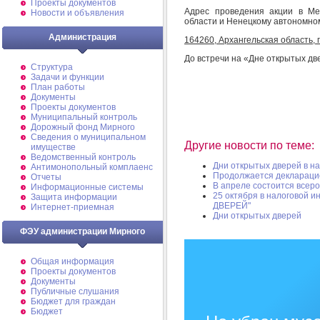
Проекты документов
Адрес проведения акции в М
Новости и объявления
области и Ненецкому автономном
Администрация
164260, Архангельская область, 
До встречи на «Дне открытых дв
Структура
Задачи и функции
План работы
Документы
Проекты документов
Муниципальный контроль
Дорожный фонд Мирного
Cведения о муниципальном
Другие новости по теме:
имуществе
Ведомственный контроль
Дни открытых дверей в на
Антимонопольный комплаенс
Продолжается деклараци
Отчеты
В апреле состоится всер
Информационные системы
25 октября в налоговой 
Защита информации
ДВЕРЕЙ"
Интернет-приемная
Дни открытых дверей
ФЭУ администрации Мирного
Общая информация
Проекты документов
Документы
Публичные слушания
Бюджет для граждан
Бюджет