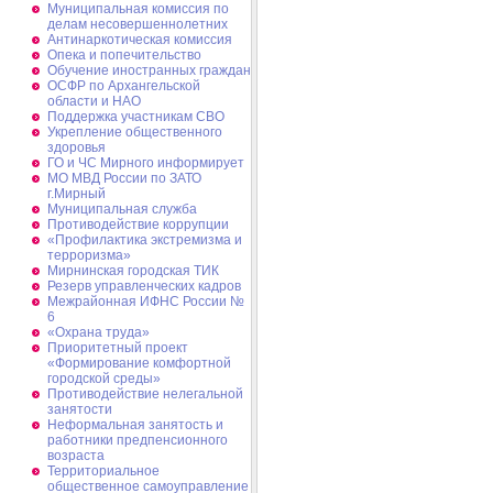
Муниципальная комиссия по
делам несовершеннолетних
Антинаркотическая комиссия
Опека и попечительство
Обучение иностранных граждан
ОСФР по Архангельской
области и НАО
Поддержка участникам СВО
Укрепление общественного
здоровья
ГО и ЧС Мирного информирует
МО МВД России по ЗАТО
г.Мирный
Муниципальная cлужба
Противодействие коррупции
«Профилактика экстремизма и
терроризма»
Мирнинская городская ТИК
Резерв управленческих кадров
Межрайонная ИФНС России №
6
«Охрана труда»
Приоритетный проект
«Формирование комфортной
городской среды»
Противодействие нелегальной
занятости
Неформальная занятость и
работники предпенсионного
возраста
Территориальное
общественное самоуправление