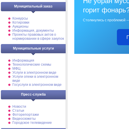
Не убран мусо
Муниципальный заказ
горит фонарь
Конкурсы
Столкнулись с проблемой —
Котировки
Аукционы
Информация, документы
Проекты правовых актов о
нормировании в сфере закупок
Муниципальные услуги
Информация
Технологические схемы
МФЦ
Услуги в электронном виде
Услуги опеки в электронном
виде
Госуслуги в электронном виде
Пресс-служба
Новости
Статьи
Фоторепортажи
Видеосюжеты
Городское телевидение