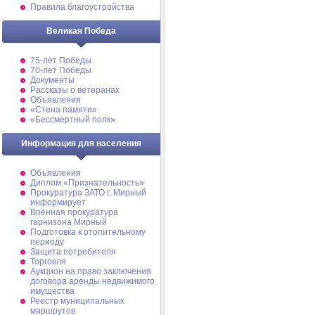
Правила благоустройства
Великая Победа
75-лет Победы
70-лет Победы
Документы
Рассказы о ветеранах
Объявления
«Стена памяти»
«Бессмертный полк»
Информация для населения
Объявления
Диплом «Признательность»
Прокуратура ЗАТО г. Мирный
информирует
Военная прокуратура
гарнизона Мирный
Подготовка к отопительному
периоду
Защита потребителя
Торговля
Аукцион на право заключения
договора аренды недвижимого
имущества
Реестр муниципальных
маршрутов