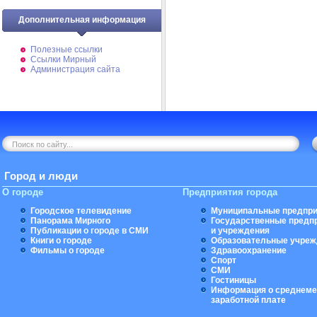
Дополнительная информация
Полезные ссылки
Ссылки Мирный
Администрация сайта
Город и люди
О городе
Предприятия города
Городское телевидение
Муниципальные предпри
Панорама Мирного
Государственные предп
Публикации о городе в СМИ
и учреждения
Книги о городе
Образовательные учреж
Фильмы о городе
Здравоохранение
Спорт
СМИ
Гостиницы
Информация о среднеме
заработной плате