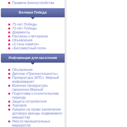
Правила благоустройства
Великая Победа
75-лет Победы
70-лет Победы
Документы
Рассказы о ветеранах
Объявления
«Стена памяти»
«Бессмертный полк»
Информация для населения
Объявления
Диплом «Признательность»
Прокуратура ЗАТО г. Мирный
информирует
Военная прокуратура
гарнизона Мирный
Подготовка к отопительному
периоду
Защита потребителя
Торговля
Аукцион на право заключения
договора аренды недвижимого
имущества
Реестр муниципальных
маршрутов