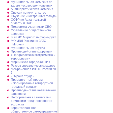
Муниципальная комиссия по
делам несовершеннолетних
Антинаркотическая комиссия
Опека и попечительство
Обучение иностранных граждан
ОСФР по Архангельской
области и НАО
Поддержка участникам СВО
Укрепление общественного
здоровья
ГО и ЧС Мирного информирует
МО МВД России по ЗАТО
г.Мирный
Муниципальная cлужба
Противодействие коррупции
«Профилактика экстремизма и
терроризма»
Мирнинская городская ТИК
Резерв управленческих кадров
Межрайонная ИФНС России №
6
«Охрана труда»
Приоритетный проект
«Формирование комфортной
городской среды»
Противодействие нелегальной
занятости
Неформальная занятость и
работники предпенсионного
возраста
Территориальное
общественное самоуправление