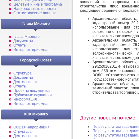
Информация о городе
заявлений по вопросам, ка
Целевые и иные программы
строительства либо временн
Национальные проекты
следующее решение о предварит
Статистические данные
Архангельская область,
кадастровый номер 29:2
Глава Мирного
использование: для ст
волоконно-оптической 
испытательного космодр
Глава Мирного
Архангельская область,
Документы
кадастровый номер 29:
Отчеты
использование: для ст
Интернет-приемная
волоконно-оптической 
испытательного космодр
Городской Совет
Архангельская область,
29:25:010201, 4(четыре) 
кв.м, 535 кв.м, разрешен
Структура
ВОЛС «Строительство во
Документы
Государственного испыта
Деятельность
Архангельская область, г
Отчеты
земельный участок, пло
Проекты документов
строительства торгового 
Публичные слушания
Информация
Интернет-приемная
КСК Мирного
Другие новости по теме:
По результатам заседани
Общая информация
По результатам заседани
Структура
По результатам заседани
Деятельность