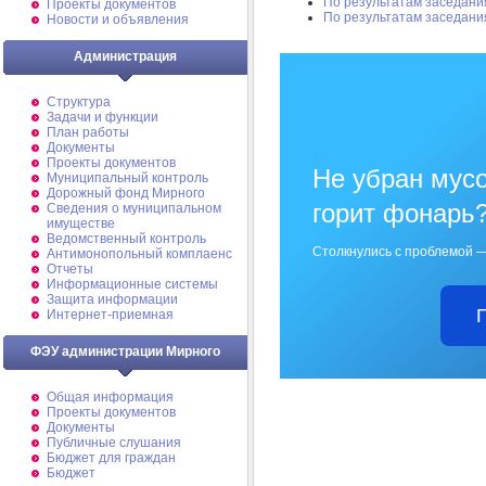
По результатам заседани
Проекты документов
По результатам заседани
Новости и объявления
Администрация
Структура
Задачи и функции
План работы
Документы
Проекты документов
Не убран мусо
Муниципальный контроль
Дорожный фонд Мирного
горит фонарь
Cведения о муниципальном
имуществе
Ведомственный контроль
Столкнулись с проблемой —
Антимонопольный комплаенс
Отчеты
Информационные системы
Защита информации
Интернет-приемная
ФЭУ администрации Мирного
Общая информация
Проекты документов
Документы
Публичные слушания
Бюджет для граждан
Бюджет