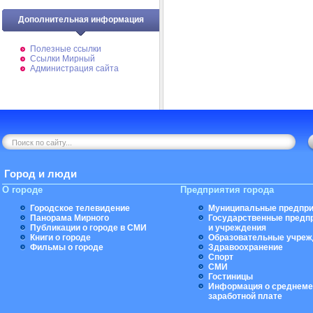
Дополнительная информация
Полезные ссылки
Ссылки Мирный
Администрация сайта
Город и люди
О городе
Предприятия города
Городское телевидение
Муниципальные предпри
Панорама Мирного
Государственные предп
Публикации о городе в СМИ
и учреждения
Книги о городе
Образовательные учреж
Фильмы о городе
Здравоохранение
Спорт
СМИ
Гостиницы
Информация о среднеме
заработной плате