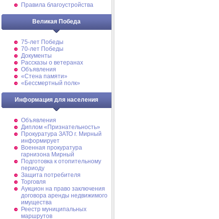
Правила благоустройства
Великая Победа
75-лет Победы
70-лет Победы
Документы
Рассказы о ветеранах
Объявления
«Стена памяти»
«Бессмертный полк»
Информация для населения
Объявления
Диплом «Признательность»
Прокуратура ЗАТО г. Мирный
информирует
Военная прокуратура
гарнизона Мирный
Подготовка к отопительному
периоду
Защита потребителя
Торговля
Аукцион на право заключения
договора аренды недвижимого
имущества
Реестр муниципальных
маршрутов