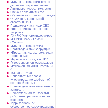
Муниципальная комиссия по
делам несовершеннолетних
Антинаркотическая комиссия
Опека и попечительство
Обучение иностранных граждан
ОСФР по Архангельской
области и НАО
Поддержка участникам СВО
Укрепление общественного
здоровья
ГО и ЧС Мирного информирует
МО МВД России по ЗАТО
г.Мирный
Муниципальная cлужба
Противодействие коррупции
«Профилактика экстремизма и
терроризма»
Мирнинская городская ТИК
Резерв управленческих кадров
Межрайонная ИФНС России №
6
«Охрана труда»
Приоритетный проект
«Формирование комфортной
городской среды»
Противодействие нелегальной
занятости
Неформальная занятость и
работники предпенсионного
возраста
Территориальное
общественное самоуправление