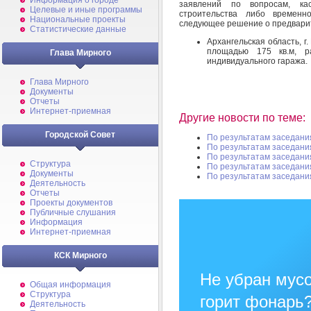
Информация о городе
заявлений по вопросам, ка
Целевые и иные программы
строительства либо временн
Национальные проекты
следующее решение о предварит
Статистические данные
Архангельская область, г.
площадью 175 кв.м, ра
Глава Мирного
индивидуального гаража.
Глава Мирного
Документы
Отчеты
Интернет-приемная
Другие новости по теме:
Городской Совет
По результатам заседани
По результатам заседани
По результатам заседани
Структура
По результатам заседани
Документы
По результатам заседани
Деятельность
Отчеты
Проекты документов
Публичные слушания
Информация
Интернет-приемная
КСК Мирного
Не убран мусо
Общая информация
Структура
горит фонарь
Деятельность