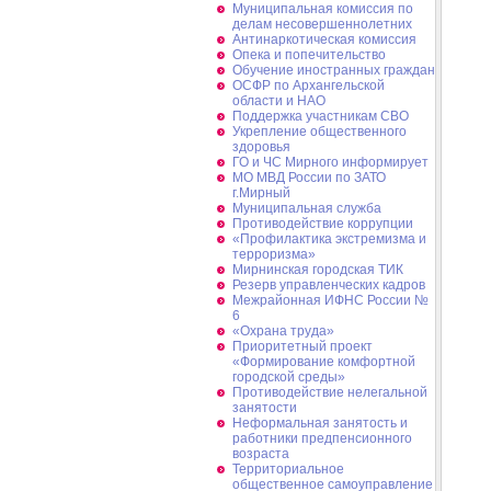
Муниципальная комиссия по
делам несовершеннолетних
Антинаркотическая комиссия
Опека и попечительство
Обучение иностранных граждан
ОСФР по Архангельской
области и НАО
Поддержка участникам СВО
Укрепление общественного
здоровья
ГО и ЧС Мирного информирует
МО МВД России по ЗАТО
г.Мирный
Муниципальная cлужба
Противодействие коррупции
«Профилактика экстремизма и
терроризма»
Мирнинская городская ТИК
Резерв управленческих кадров
Межрайонная ИФНС России №
6
«Охрана труда»
Приоритетный проект
«Формирование комфортной
городской среды»
Противодействие нелегальной
занятости
Неформальная занятость и
работники предпенсионного
возраста
Территориальное
общественное самоуправление