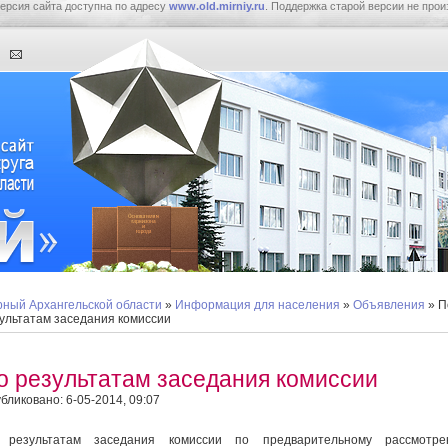
ерсия сайта доступна по адресу
www.old.mirniy.ru
. Поддержка старой версии не прои
ный Архангельской области
»
Информация для населения
»
Объявления
» П
ультатам заседания комиссии
о результатам заседания комиссии
бликовано: 6-05-2014, 09:07
 результатам заседания комиссии по предварительному рассмотре