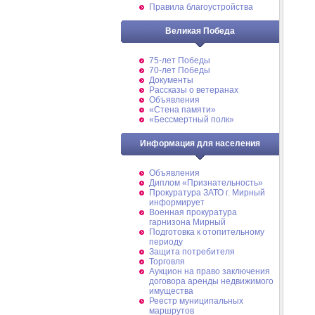
Правила благоустройства
Великая Победа
75-лет Победы
70-лет Победы
Документы
Рассказы о ветеранах
Объявления
«Стена памяти»
«Бессмертный полк»
Информация для населения
Объявления
Диплом «Признательность»
Прокуратура ЗАТО г. Мирный
информирует
Военная прокуратура
гарнизона Мирный
Подготовка к отопительному
периоду
Защита потребителя
Торговля
Аукцион на право заключения
договора аренды недвижимого
имущества
Реестр муниципальных
маршрутов