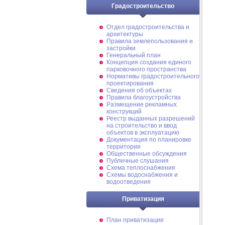
Градостроительство
Отдел градостроительства и
архитектуры
Правила землепользования и
застройки
Генеральный план
Концепция создания единого
парковочного пространства
Нормативы градостроительного
проектирования
Сведения об объектах
Правила благоустройства
Размещение рекламных
конструкций
Реестр выданных разрешений
на строительство и ввод
объектов в эксплуатацию
Документация по планировке
территории
Общественные обсуждения
Публичные слушания
Схема теплоснабжения
Схемы водоснабжения и
водоотведения
Приватизация
План приватизации