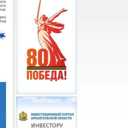
ого
ято
тов:
дин)
 под