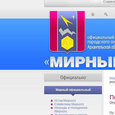
Старая в
Мир
рез
Мирный официальный
П
Устав Мирного
Опу
Символика Мирного
Награды и поощрения
Мирного
По