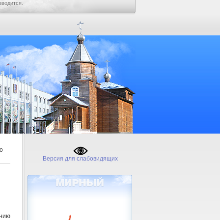
зводится.
о
Версия для слабовидящих
нию