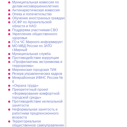
Муниципальная комиссия по
делам несовершеннолетних
Антинаркотическая комиссия
Опека и попечительство
Обучение иностранных граждан
ОСФР по Архангельской
области и НАО
Поддержка участникам СВО
Укрепление общественного
здоровья
ГО и ЧС Мирного информирует
МО МВД России по ЗАТО
г.Мирный
Муниципальная cлужба
Противодействие коррупции
«Профилактика экстремизма и
терроризма»
Мирнинская городская ТИК
Резерв управленческих кадров
Межрайонная ИФНС России №
6
«Охрана труда»
Приоритетный проект
«Формирование комфортной
городской среды»
Противодействие нелегальной
занятости
Неформальная занятость и
работники предпенсионного
возраста
Территориальное
общественное самоуправление