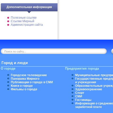
Дополнительная информация
Полезные ссылки
Ссылки Мирный
Администрация сайта
Город и люди
О городе
Предприятия города
Городское телевидение
Муниципальные предпри
Панорама Мирного
Государственные предп
Публикации о городе в СМИ
и учреждения
Книги о городе
Образовательные учреж
Фильмы о городе
Здравоохранение
Спорт
СМИ
Гостиницы
Информация о среднеме
заработной плате