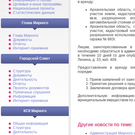
Информация о городе
в аренду:
Целевые и иные программы
Национальные проекты
Архангельская область,
Статистические данные
участок земли, кадастр
кв.м, разрешенное и
автомобильной стоянки о
Глава Мирного
Архангельская область, 
участок, кадастровый но
разрешенное использова
Глава Мирного
гаража № 883г.
Документы
Отчеты
Лицам, заинтересованным в 
Интернет-приемная
необходимо обратиться в адми
в течение 10 дней со дня опуб
Городской Совет
Ленина, д. 33, каб. 409.
Предоставление в аренду зе
Структура
порядке:
Документы
Прием заявлений от заин
Деятельность
Принятие решения о пред
Отчеты
Заключение договора аре
Проекты документов
Публичные слушания
Дополнительную информаци
Информация
муниципальным имуществом по адре
Интернет-приемная
КСК Мирного
Общая информация
Другие новости по теме:
Структура
Деятельность
Администрация Мирного 