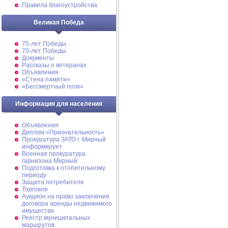
Правила благоустройства
Великая Победа
75-лет Победы
70-лет Победы
Документы
Рассказы о ветеранах
Объявления
«Стена памяти»
«Бессмертный полк»
Информация для населения
Объявления
Диплом «Признательность»
Прокуратура ЗАТО г. Мирный
информирует
Военная прокуратура
гарнизона Мирный
Подготовка к отопительному
периоду
Защита потребителя
Торговля
Аукцион на право заключения
договора аренды недвижимого
имущества
Реестр муниципальных
маршрутов