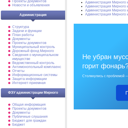
Проекты документов
Администрация Мирного 
Новости и объявления
Администрация Мирного 
Администрация Мирного 
Администрация Мирного 
Администрация
Структура
Задачи и функции
План работы
Документы
Проекты документов
Муниципальный контроль
Дорожный фонд Мирного
Cведения о муниципальном
Не убран мусо
имуществе
Ведомственный контроль
горит фонарь
Антимонопольный комплаенс
Отчеты
Информационные системы
Столкнулись с проблемой —
Защита информации
Интернет-приемная
ФЭУ администрации Мирного
Общая информация
Проекты документов
Документы
Публичные слушания
Бюджет для граждан
Бюджет