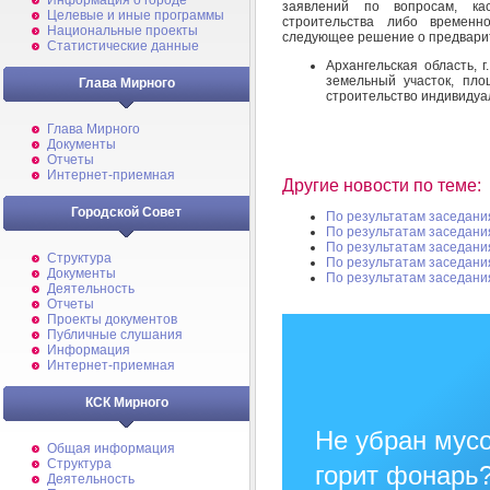
Информация о городе
заявлений по вопросам, ка
Целевые и иные программы
строительства либо временн
Национальные проекты
следующее решение о предварит
Статистические данные
Архангельская область, 
земельный участок, пло
Глава Мирного
строительство индивидуа
Глава Мирного
Документы
Отчеты
Интернет-приемная
Другие новости по теме:
Городской Совет
По результатам заседани
По результатам заседани
По результатам заседани
Структура
По результатам заседани
Документы
По результатам заседани
Деятельность
Отчеты
Проекты документов
Публичные слушания
Информация
Интернет-приемная
КСК Мирного
Не убран мусо
Общая информация
Структура
горит фонарь
Деятельность