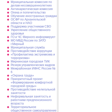
Муниципальная комиссия по
делам несовершеннолетних
Антинаркотическая комиссия
Опека и попечительство
Обучение иностранных граждан
ОСФР по Архангельской
области и НАО
Поддержка участникам СВО
Укрепление общественного
здоровья
ГО и ЧС Мирного информирует
МО МВД России по ЗАТО
г.Мирный
Муниципальная cлужба
Противодействие коррупции
«Профилактика экстремизма и
терроризма»
Мирнинская городская ТИК
Резерв управленческих кадров
Межрайонная ИФНС России №
6
«Охрана труда»
Приоритетный проект
«Формирование комфортной
городской среды»
Противодействие нелегальной
занятости
Неформальная занятость и
работники предпенсионного
возраста
Территориальное
общественное самоуправление