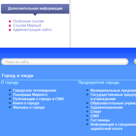
Дополнительная информация
Полезные ссылки
Ссылки Мирный
Администрация сайта
Город и люди
О городе
Предприятия города
Городское телевидение
Муниципальные предпри
Панорама Мирного
Государственные предп
Публикации о городе в СМИ
и учреждения
Книги о городе
Образовательные учреж
Фильмы о городе
Здравоохранение
Спорт
СМИ
Гостиницы
Информация о среднеме
заработной плате