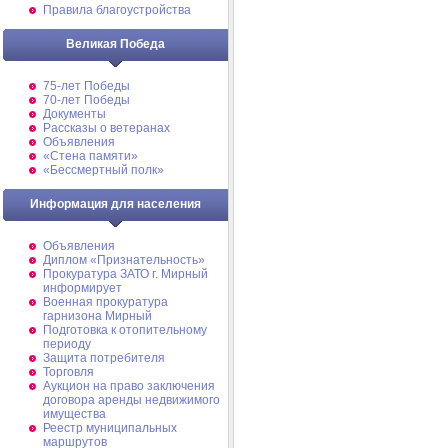
Правила благоустройства
Великая Победа
75-лет Победы
70-лет Победы
Документы
Рассказы о ветеранах
Объявления
«Стена памяти»
«Бессмертный полк»
Информация для населения
Объявления
Диплом «Признательность»
Прокуратура ЗАТО г. Мирный
информирует
Военная прокуратура
гарнизона Мирный
Подготовка к отопительному
периоду
Защита потребителя
Торговля
Аукцион на право заключения
договора аренды недвижимого
имущества
Реестр муниципальных
маршрутов