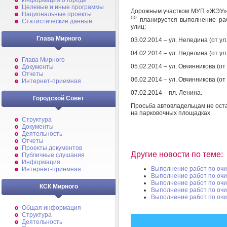
Информация о городе
Целевые и иные программы
Дорожным участком МУП «ЖЭУ» в
Национальные проекты
00
планируется выполнение раб
Статистические данные
улиц:
Глава Мирного
03.02.2014 – ул. Неледина (от ул
04.02.2014 – ул. Неделина (от ул
Глава Мирного
05.02.2014 – ул. Овчинникова (от
Документы
Отчеты
06.02.2014 – ул. Овчинникова (от
Интернет-приемная
07.02.2014 – пл. Ленина.
Городской Совет
Просьба автовладельцам не оста
на парковочных площадках
Структура
Документы
Деятельность
Отчеты
Проекты документов
Другие новости по теме:
Публичные слушания
Информация
Выполнение работ по очис
Интернет-приемная
Выполнение работ по очис
Выполнение работ по очис
КСК Мирного
Выполнение работ по очис
Выполнение работ по очис
Общая информация
Структура
Деятельность