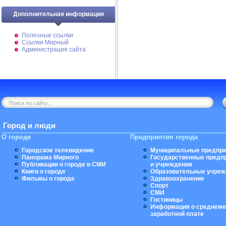
Дополнительная информация
Полезные ссылки
Ссылки Мирный
Администрация сайта
Город и люди
О городе
Предприятия города
Городское телевидение
Муниципальные предпри
Панорама Мирного
Государственные предп
Публикации о городе в СМИ
и учреждения
Книги о городе
Образовательные учреж
Фильмы о городе
Здравоохранение
Спорт
СМИ
Гостиницы
Информация о среднеме
заработной плате