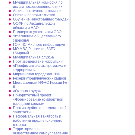
Муниципальная комиссия по
делам несовершеннолетних
Антинаркотическая комиссия
Опека и попечительство
Обучение иностранных граждан
ОСФР по Архангельской
области и НАО
Поддержка участникам СВО
Укрепление общественного
здоровья
ГО и ЧС Мирного информирует
МО МВД России по ЗАТО
г.Мирный
Муниципальная cлужба
Противодействие коррупции
«Профилактика экстремизма и
терроризма»
Мирнинская городская ТИК
Резерв управленческих кадров
Межрайонная ИФНС России №
6
«Охрана труда»
Приоритетный проект
«Формирование комфортной
городской среды»
Противодействие нелегальной
занятости
Неформальная занятость и
работники предпенсионного
возраста
Территориальное
общественное самоуправление