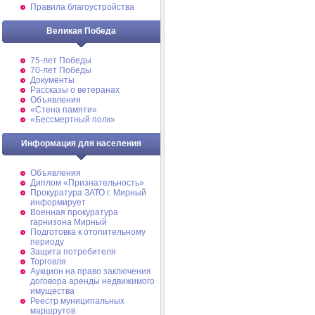
Правила благоустройства
Великая Победа
75-лет Победы
70-лет Победы
Документы
Рассказы о ветеранах
Объявления
«Стена памяти»
«Бессмертный полк»
Информация для населения
Объявления
Диплом «Признательность»
Прокуратура ЗАТО г. Мирный
информирует
Военная прокуратура
гарнизона Мирный
Подготовка к отопительному
периоду
Защита потребителя
Торговля
Аукцион на право заключения
договора аренды недвижимого
имущества
Реестр муниципальных
маршрутов