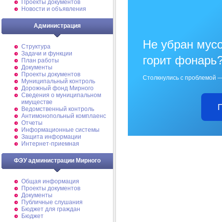
Проекты документов
Новости и объявления
Администрация
Не убран мусо
Структура
Задачи и функции
горит фонарь
План работы
Документы
Проекты документов
Столкнулись с проблемой —
Муниципальный контроль
Дорожный фонд Мирного
Cведения о муниципальном
имуществе
Ведомственный контроль
Антимонопольный комплаенс
Отчеты
Информационные системы
Защита информации
Интернет-приемная
ФЭУ администрации Мирного
Общая информация
Проекты документов
Документы
Публичные слушания
Бюджет для граждан
Бюджет