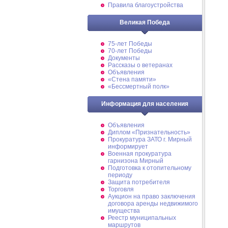
Правила благоустройства
Великая Победа
75-лет Победы
70-лет Победы
Документы
Рассказы о ветеранах
Объявления
«Стена памяти»
«Бессмертный полк»
Информация для населения
Объявления
Диплом «Признательность»
Прокуратура ЗАТО г. Мирный
информирует
Военная прокуратура
гарнизона Мирный
Подготовка к отопительному
периоду
Защита потребителя
Торговля
Аукцион на право заключения
договора аренды недвижимого
имущества
Реестр муниципальных
маршрутов