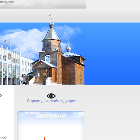
зводится.
о
Версия для слабовидящих
нию