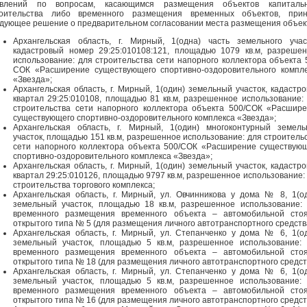
явлений по вопросам, касающимся размещения объектов капитальн
роительства либо временного размещения временных объектов, прин
дующее решение о предварительном согласовании места размещения объек
Архангельская область, г. Мирный, 1(одна) часть земельного учас
кадастровый номер 29:25:010108:121, площадью 1079 кв.м, разреше
использование: для строительства сети напорного коллектора объекта 
СОК «Расширение существующего спортивно-оздоровительного компл
«Звезда»;
Архангельская область, г. Мирный, 1(один) земельный участок, кадастр
квартал 29:25:010108, площадью 81 кв.м, разрешенное использование:
строительства сети напорного коллектора объекта 500/СОК «Расшир
существующего спортивно-оздоровительного комплекса «Звезда»;
Архангельская область, г. Мирный, 1(один) многоконтурный земел
участок, площадью 151 кв.м, разрешенное использование: для строитель
сети напорного коллектора объекта 500/СОК «Расширение существую
спортивно-оздоровительного комплекса «Звезда»;
Архангельская область, г. Мирный, 1(один) земельный участок, кадастр
квартал 29:25:010126, площадью 9797 кв.м, разрешенное использование:
строительства торгового комплекса;
Архангельская область, г. Мирный, ул. Овчинникова у дома № 8, 1(о
земельный участок, площадью 18 кв.м, разрешенное использование:
временного размещения временного объекта – автомобильной стоя
открытого типа № 5 (для размещения личного автотранспортного средств
Архангельская область, г. Мирный, ул. Степанченко у дома № 6, 1(о
земельный участок, площадью 5 кв.м, разрешенное использование:
временного размещения временного объекта – автомобильной стоя
открытого типа № 18 (для размещения личного автотранспортного средст
Архангельская область, г. Мирный, ул. Степанченко у дома № 6, 1(о
земельный участок, площадью 5 кв.м, разрешенное использование:
временного размещения временного объекта – автомобильной стоя
открытого типа № 16 (для размещения личного автотранспортного средст