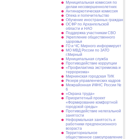
Муниципальная комиссия по
делам несовершеннолетних
Антинаркотическая комиссия
Опека и попечительство
Обучение иностранных граждан
ОСФР по Архангельской
области и НАО
Поддержка участникам СВО
Укрепление общественного
здоровья
ГО и ЧС Мирного информирует
МО МВД России по ЗАТО
г.Мирный
Муниципальная cлужба
Противодействие коррупции
«Профилактика экстремизма и
терроризма»
Мирнинская городская ТИК
Резерв управленческих кадров
Межрайонная ИФНС России №
6
«Охрана труда»
Приоритетный проект
«Формирование комфортной
городской среды»
Противодействие нелегальной
занятости
Неформальная занятость и
работники предпенсионного
возраста
Территориальное
общественное самоуправление