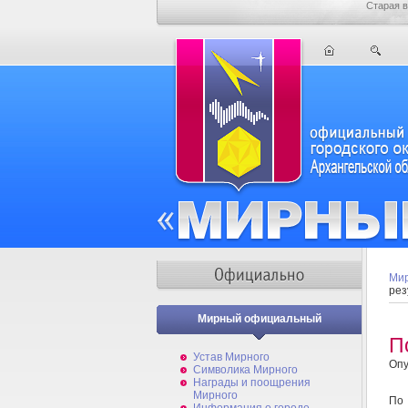
Старая в
Мир
рез
Мирный официальный
П
Устав Мирного
Опу
Символика Мирного
Награды и поощрения
Мирного
По