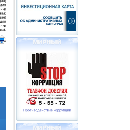
дин)
 для
нки
ва);
дин)
 для
нки
ва).
Противодействие коррупции