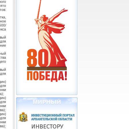
ого
ято
тов:
тка,
нное
500/
екса
овый
 для
ение
ьный
ства
щего
овый
 для
дин)
 для
нки
а);
дин)
 для
нки
ва);
дин)
 для
нки
ва);