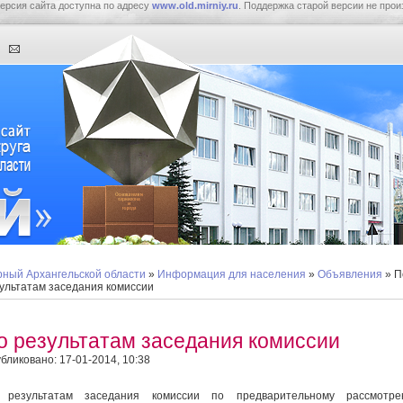
ерсия сайта доступна по адресу
www.old.mirniy.ru
. Поддержка старой версии не прои
ный Архангельской области
»
Информация для населения
»
Объявления
» П
ультатам заседания комиссии
о результатам заседания комиссии
бликовано: 17-01-2014, 10:38
 результатам заседания комиссии по предварительному рассмотре