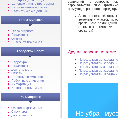
Информация о городе
заявлений по вопросам, ка
Целевые и иные программы
строительства либо временн
Национальные проекты
следующее решение о предварит
Статистические данные
Архангельская область, 
земельный участок, пло
Глава Мирного
временного размещения
открытого типа № 19 
средства);
Глава Мирного
Документы
Отчеты
Интернет-приемная
Городской Совет
Другие новости по теме:
По результатам заседани
Структура
По результатам заседани
Документы
По результатам заседани
Деятельность
По результатам заседани
Отчеты
По результатам заседани
Проекты документов
Публичные слушания
Информация
Интернет-приемная
КСК Мирного
Общая информация
Структура
Не убран мусо
Деятельность