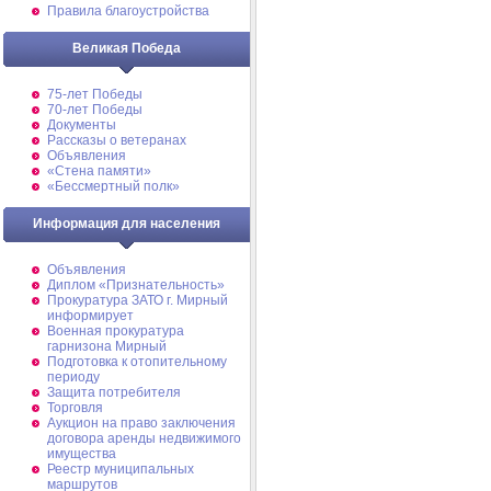
Правила благоустройства
Великая Победа
75-лет Победы
70-лет Победы
Документы
Рассказы о ветеранах
Объявления
«Стена памяти»
«Бессмертный полк»
Информация для населения
Объявления
Диплом «Признательность»
Прокуратура ЗАТО г. Мирный
информирует
Военная прокуратура
гарнизона Мирный
Подготовка к отопительному
периоду
Защита потребителя
Торговля
Аукцион на право заключения
договора аренды недвижимого
имущества
Реестр муниципальных
маршрутов