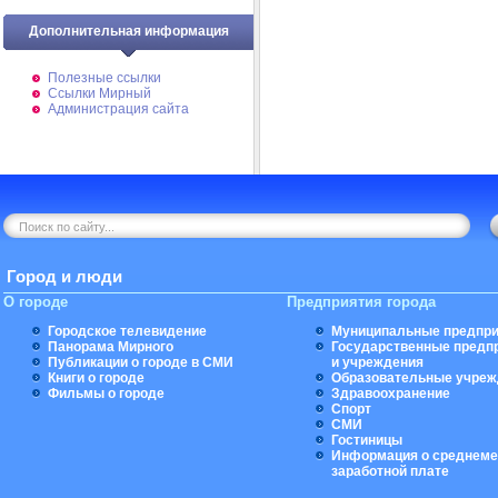
Дополнительная информация
Полезные ссылки
Ссылки Мирный
Администрация сайта
Город и люди
О городе
Предприятия города
Городское телевидение
Муниципальные предпри
Панорама Мирного
Государственные предп
Публикации о городе в СМИ
и учреждения
Книги о городе
Образовательные учреж
Фильмы о городе
Здравоохранение
Спорт
СМИ
Гостиницы
Информация о среднеме
заработной плате