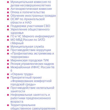
Муниципальная комиссия по
делам несовершеннолетних
Антинаркотическая комиссия
Опека и попечительство
Обучение иностранных граждан
ОСФР по Архангельской
области и НАО
Поддержка участникам СВО
Укрепление общественного
здоровья
ГО и ЧС Мирного информирует
МО МВД России по ЗАТО
г.Мирный
Муниципальная cлужба
Противодействие коррупции
«Профилактика экстремизма и
терроризма»
Мирнинская городская ТИК
Резерв управленческих кадров
Межрайонная ИФНС России №
6
«Охрана труда»
Приоритетный проект
«Формирование комфортной
городской среды»
Противодействие нелегальной
занятости
Неформальная занятость и
работники предпенсионного
возраста
Территориальное
общественное самоуправление