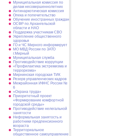
Муниципальная комиссия по
делам несовершеннолетних
Антинаркотическая комиссия
Опека и попечительство
Обучение иностранных граждан
ОСФР по Архангельской
области и НАО
Поддержка участникам СВО
Укрепление общественного
здоровья
ГО и ЧС Мирного информирует
МО МВД России по ЗАТО
г.Мирный
Муниципальная cлужба
Противодействие коррупции
«Профилактика экстремизма и
терроризма»
Мирнинская городская ТИК
Резерв управленческих кадров
Межрайонная ИФНС России №
6
«Охрана труда»
Приоритетный проект
«Формирование комфортной
городской среды»
Противодействие нелегальной
занятости
Неформальная занятость и
работники предпенсионного
возраста
Территориальное
общественное самоуправление