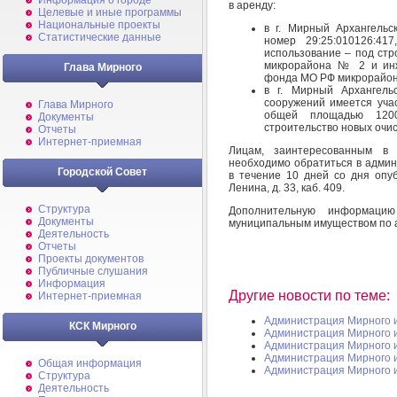
Информация о городе
в аренду:
Целевые и иные программы
Национальные проекты
в г. Мирный Архангельс
Статистические данные
номер 29:25:010126:41
использование – под ст
микрорайона № 2 и инж
Глава Мирного
фонда МО РФ микрора
в г. Мирный Архангель
сооружений имеется учас
Глава Мирного
общей площадью 1200
Документы
строительство новых очи
Отчеты
Интернет-приемная
Лицам, заинтересованным в 
необходимо обратиться в адми
Городской Совет
в течение 10 дней со дня опуб
Ленина, д. 33, каб. 409.
Структура
Дополнительную информаци
Документы
муниципальным имуществом по адре
Деятельность
Отчеты
Проекты документов
Публичные слушания
Информация
Другие новости по теме:
Интернет-приемная
Администрация Мирного 
КСК Мирного
Администрация Мирного 
Администрация Мирного 
Администрация Мирного 
Общая информация
Администрация Мирного 
Структура
Деятельность