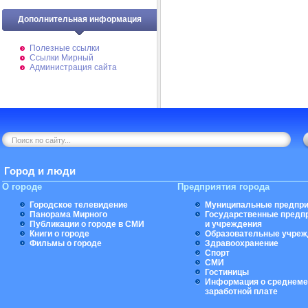
Дополнительная информация
Полезные ссылки
Ссылки Мирный
Администрация сайта
Город и люди
О городе
Предприятия города
Городское телевидение
Муниципальные предпри
Панорама Мирного
Государственные предп
Публикации о городе в СМИ
и учреждения
Книги о городе
Образовательные учреж
Фильмы о городе
Здравоохранение
Спорт
СМИ
Гостиницы
Информация о среднеме
заработной плате