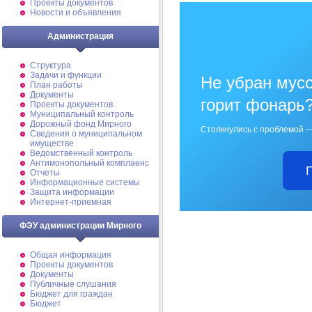
Проекты документов
Новости и объявления
Администрация
Структура
Задачи и функции
Не убран мусо
План работы
Документы
горит фонарь
Проекты документов
Муниципальный контроль
Дорожный фонд Мирного
Столкнулись с проблемой —
Cведения о муниципальном
имуществе
Ведомственный контроль
Антимонопольный комплаенс
Отчеты
Информационные системы
Защита информации
Интернет-приемная
ФЭУ администрации Мирного
Общая информация
Проекты документов
Документы
Публичные слушания
Бюджет для граждан
Бюджет