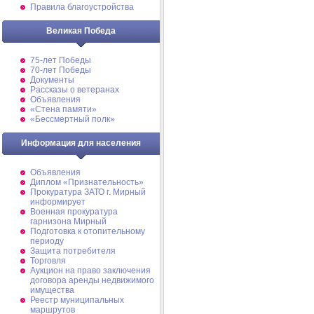
Правила благоустройства
Великая Победа
75-лет Победы
70-лет Победы
Документы
Рассказы о ветеранах
Объявления
«Стена памяти»
«Бессмертный полк»
Информация для населения
Объявления
Диплом «Признательность»
Прокуратура ЗАТО г. Мирный
информирует
Военная прокуратура
гарнизона Мирный
Подготовка к отопительному
периоду
Защита потребителя
Торговля
Аукцион на право заключения
договора аренды недвижимого
имущества
Реестр муниципальных
маршрутов