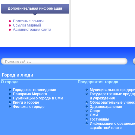
Дополнительная информация
Полезные ссылки
Ссылки Мирный
Администрация сайта
Город и люди
О городе
Предприятия города
Городское телевидение
Муниципальные предпри
Панорама Мирного
Государственные предп
Публикации о городе в СМИ
и учреждения
Книги о городе
Образовательные учреж
Фильмы о городе
Здравоохранение
Спорт
СМИ
Гостиницы
Информация о среднеме
заработной плате