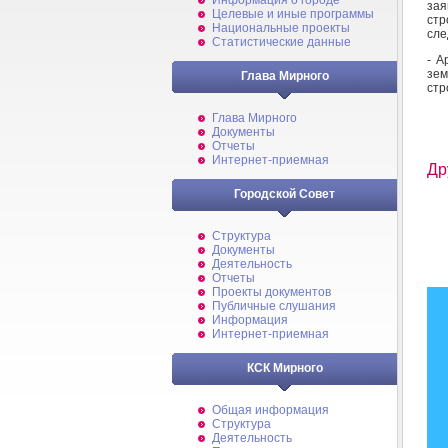
Информация о городе
за
Целевые и иные программы
ст
Национальные проекты
сле
Статистические данные
- А
зе
Глава Мирного
стр
Глава Мирного
Документы
Отчеты
Интернет-приемная
Др
Городской Совет
Структура
Документы
Деятельность
Отчеты
Проекты документов
Публичные слушания
Информация
Интернет-приемная
КСК Мирного
Общая информация
Структура
Деятельность