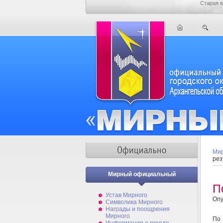
Старая в
Мир
рез
Мирный официальный
П
Устав Мирного
Опу
Символика Мирного
Награды и поощрения
Мирного
По