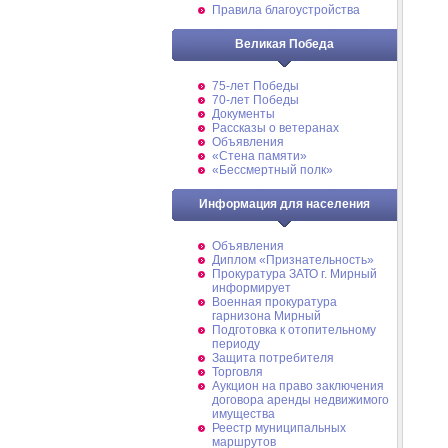
Правила благоустройства
Великая Победа
75-лет Победы
70-лет Победы
Документы
Рассказы о ветеранах
Объявления
«Стена памяти»
«Бессмертный полк»
Информация для населения
Объявления
Диплом «Признательность»
Прокуратура ЗАТО г. Мирный
информирует
Военная прокуратура
гарнизона Мирный
Подготовка к отопительному
периоду
Защита потребителя
Торговля
Аукцион на право заключения
договора аренды недвижимого
имущества
Реестр муниципальных
маршрутов