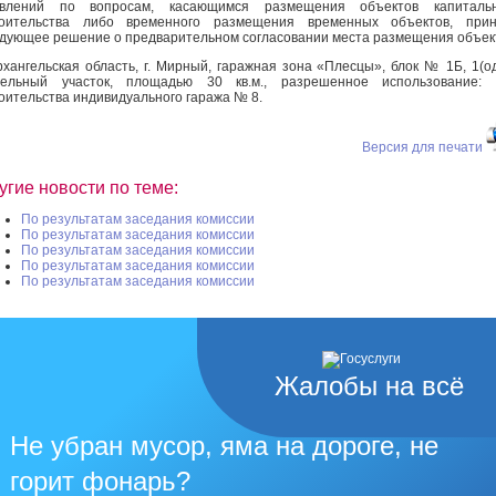
явлений по вопросам, касающимся размещения объектов капитальн
роительства либо временного размещения временных объектов, прин
дующее решение о предварительном согласовании места размещения объек
рхангельская область, г. Мирный, гаражная зона «Плесцы», блок № 1Б, 1(о
мельный участок, площадью 30 кв.м., разрешенное использование: 
оительства индивидуального гаража № 8.
Версия для печати
угие новости по теме:
По результатам заседания комиссии
По результатам заседания комиссии
По результатам заседания комиссии
По результатам заседания комиссии
По результатам заседания комиссии
Жалобы на всё
Не убран мусор, яма на дороге, не
горит фонарь?