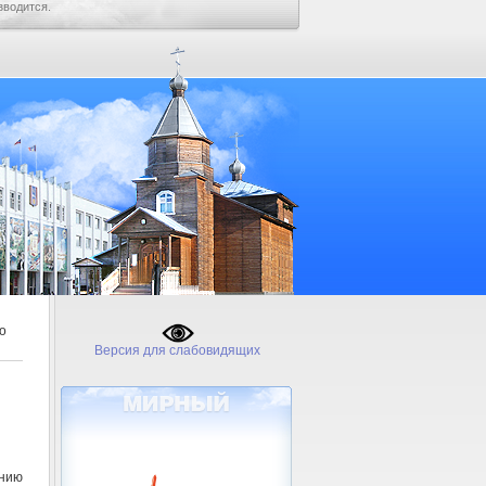
зводится.
о
Версия для слабовидящих
нию