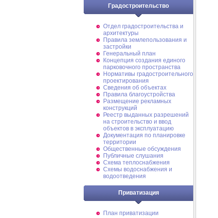
Градостроительство
Отдел градостроительства и
архитектуры
Правила землепользования и
застройки
Генеральный план
Концепция создания единого
парковочного пространства
Нормативы градостроительного
проектирования
Сведения об объектах
Правила благоустройства
Размещение рекламных
конструкций
Реестр выданных разрешений
на строительство и ввод
объектов в эксплуатацию
Документация по планировке
территории
Общественные обсуждения
Публичные слушания
Схема теплоснабжения
Схемы водоснабжения и
водоотведения
Приватизация
План приватизации