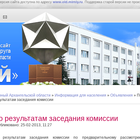
ерсия сайта доступна по адресу
www.old.mirniy.ru
. Поддержка старой версии не прои
ный Архангельской области
»
Информация для населения
»
Объявления
» П
ультатам заседания комиссии
о результатам заседания комиссии
бликовано: 25-02-2013, 11:27
 результатам заседания комиссии по предварительному рассмотре