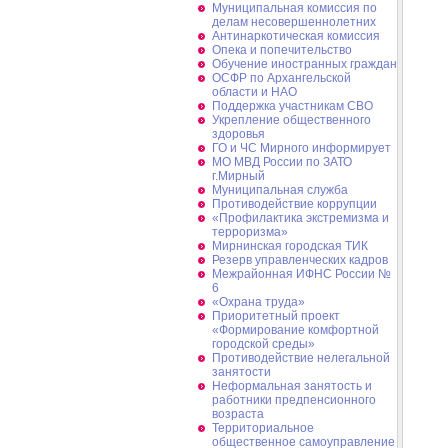
Муниципальная комиссия по
делам несовершеннолетних
Антинаркотическая комиссия
Опека и попечительство
Обучение иностранных граждан
ОСФР по Архангельской
области и НАО
Поддержка участникам СВО
Укрепление общественного
здоровья
ГО и ЧС Мирного информирует
МО МВД России по ЗАТО
г.Мирный
Муниципальная cлужба
Противодействие коррупции
«Профилактика экстремизма и
терроризма»
Мирнинская городская ТИК
Резерв управленческих кадров
Межрайонная ИФНС России №
6
«Охрана труда»
Приоритетный проект
«Формирование комфортной
городской среды»
Противодействие нелегальной
занятости
Неформальная занятость и
работники предпенсионного
возраста
Территориальное
общественное самоуправление