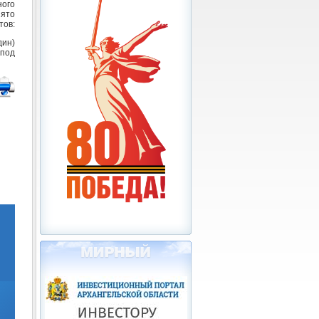
ого
ято
тов:
дин)
под