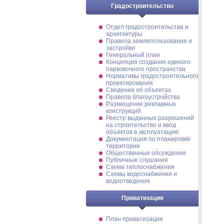
Градостроительство
Отдел градостроительства и
архитектуры
Правила землепользования и
застройки
Генеральный план
Концепция создания единого
парковочного пространства
Нормативы градостроительного
проектирования
Сведения об объектах
Правила благоустройства
Размещение рекламных
конструкций
Реестр выданных разрешений
на строительство и ввод
объектов в эксплуатацию
Документация по планировке
территории
Общественные обсуждения
Публичные слушания
Схема теплоснабжения
Схемы водоснабжения и
водоотведения
Приватизация
План приватизации