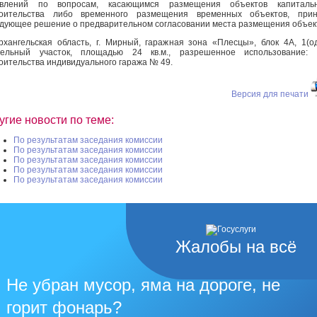
явлений по вопросам, касающимся размещения объектов капитальн
роительства либо временного размещения временных объектов, прин
дующее решение о предварительном согласовании места размещения объек
рхангельская область, г. Мирный, гаражная зона «Плесцы», блок 4А, 1(о
мельный участок, площадью 24 кв.м., разрешенное использование: 
оительства индивидуального гаража № 49.
Версия для печати
угие новости по теме:
По результатам заседания комиссии
По результатам заседания комиссии
По результатам заседания комиссии
По результатам заседания комиссии
По результатам заседания комиссии
Жалобы на всё
Не убран мусор, яма на дороге, не
горит фонарь?