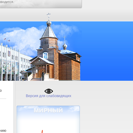
зводится.
о
Версия для слабовидящих
нию