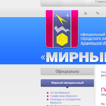
Старая в
Мир
рез
Мирный официальный
П
Устав Мирного
Опу
Символика Мирного
Награды и поощрения
Мирного
По