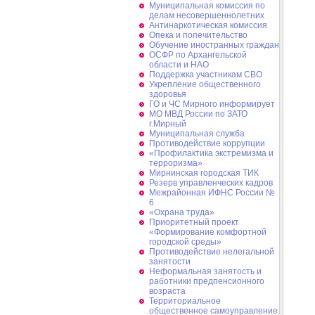
Муниципальная комиссия по
делам несовершеннолетних
Антинаркотическая комиссия
Опека и попечительство
Обучение иностранных граждан
ОСФР по Архангельской
области и НАО
Поддержка участникам СВО
Укрепление общественного
здоровья
ГО и ЧС Мирного информирует
МО МВД России по ЗАТО
г.Мирный
Муниципальная cлужба
Противодействие коррупции
«Профилактика экстремизма и
терроризма»
Мирнинская городская ТИК
Резерв управленческих кадров
Межрайонная ИФНС России №
6
«Охрана труда»
Приоритетный проект
«Формирование комфортной
городской среды»
Противодействие нелегальной
занятости
Неформальная занятость и
работники предпенсионного
возраста
Территориальное
общественное самоуправление