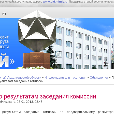
ерсия сайта доступна по адресу
www.old.mirniy.ru
. Поддержка старой версии не прои
ный Архангельской области
»
Информация для населения
»
Объявления
» П
ультатам заседания комиссии
о результатам заседания комиссии
бликовано: 23-01-2013, 08:45
 результатам заседания комиссии по предварительному рассмотре