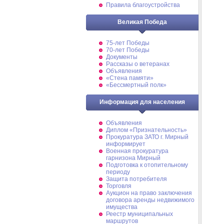
Правила благоустройства
Великая Победа
75-лет Победы
70-лет Победы
Документы
Рассказы о ветеранах
Объявления
«Стена памяти»
«Бессмертный полк»
Информация для населения
Объявления
Диплом «Признательность»
Прокуратура ЗАТО г. Мирный
информирует
Военная прокуратура
гарнизона Мирный
Подготовка к отопительному
периоду
Защита потребителя
Торговля
Аукцион на право заключения
договора аренды недвижимого
имущества
Реестр муниципальных
маршрутов