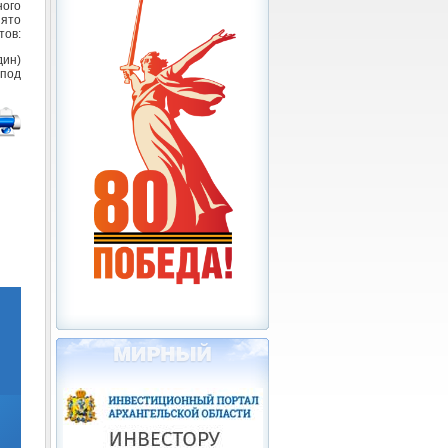
ого
ято
тов:
дин)
под