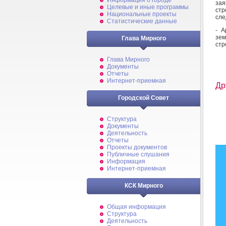
Информация о городе
за
Целевые и иные программы
ст
Национальные проекты
сле
Статистические данные
- А
зе
Глава Мирного
стр
Глава Мирного
Документы
Отчеты
Интернет-приемная
Др
Городской Совет
Структура
Документы
Деятельность
Отчеты
Проекты документов
Публичные слушания
Информация
Интернет-приемная
КСК Мирного
Общая информация
Структура
Деятельность