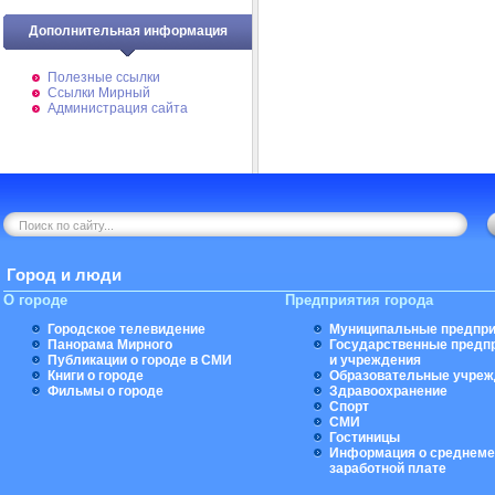
Дополнительная информация
Полезные ссылки
Ссылки Мирный
Администрация сайта
Город и люди
О городе
Предприятия города
Городское телевидение
Муниципальные предпри
Панорама Мирного
Государственные предп
Публикации о городе в СМИ
и учреждения
Книги о городе
Образовательные учреж
Фильмы о городе
Здравоохранение
Спорт
СМИ
Гостиницы
Информация о среднеме
заработной плате