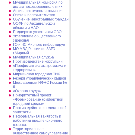
Муниципальная комиссия по
делам несовершеннолетних
Антинаркотическая комиссия
Опека и попечительство
Обучение иностранных граждан
ОСФР по Архангельской
области и НАО
Поддержка участникам СВО
Укрепление общественного
здоровья
ГО и ЧС Мирного информирует
МО МВД России по ЗАТО
г.Мирный
Муниципальная cлужба
Противодействие коррупции
«Профилактика экстремизма и
терроризма»
Мирнинская городская ТИК
Резерв управленческих кадров
Межрайонная ИФНС России №
6
«Охрана труда»
Приоритетный проект
«Формирование комфортной
городской среды»
Противодействие нелегальной
занятости
Неформальная занятость и
работники предпенсионного
возраста
Территориальное
общественное самоуправление