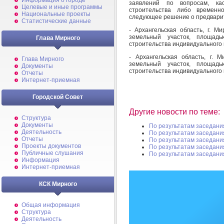
Информация о городе
заявлений по вопросам, ка
Целевые и иные программы
строительства либо временн
Национальные проекты
следующее решение о предварит
Статистические данные
- Архангельская область, г. М
земельный участок, площадь
Глава Мирного
строительства индивидуального 
- Архангельская область, г.
Глава Мирного
земельный участок, площадь
Документы
строительства индивидуального 
Отчеты
Интернет-приемная
Городской Совет
Другие новости по теме:
Структура
Документы
По результатам заседани
Деятельность
По результатам заседани
Отчеты
По результатам заседани
Проекты документов
По результатам заседани
Публичные слушания
По результатам заседани
Информация
Интернет-приемная
КСК Мирного
Общая информация
Структура
Деятельность