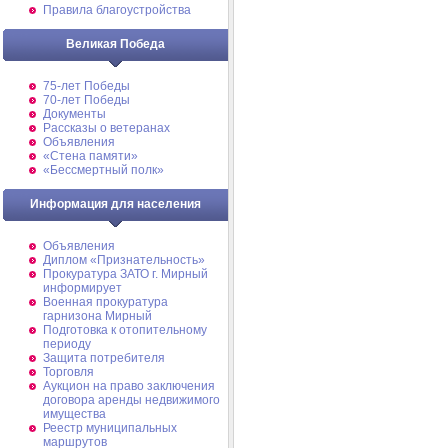
Правила благоустройства
Великая Победа
75-лет Победы
70-лет Победы
Документы
Рассказы о ветеранах
Объявления
«Стена памяти»
«Бессмертный полк»
Информация для населения
Объявления
Диплом «Признательность»
Прокуратура ЗАТО г. Мирный
информирует
Военная прокуратура
гарнизона Мирный
Подготовка к отопительному
периоду
Защита потребителя
Торговля
Аукцион на право заключения
договора аренды недвижимого
имущества
Реестр муниципальных
маршрутов