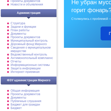
Не убран мусо
Проекты документов
Новости и объявления
горит фонарь
Администрация
Столкнулись с проблемой —
Структура
Задачи и функции
План работы
Документы
Проекты документов
Муниципальный контроль
Дорожный фонд Мирного
Cведения о муниципальном
имуществе
Ведомственный контроль
Антимонопольный комплаенс
Отчеты
Информационные системы
Защита информации
Интернет-приемная
ФЭУ администрации Мирного
Общая информация
Проекты документов
Документы
Публичные слушания
Бюджет для граждан
Бюджет