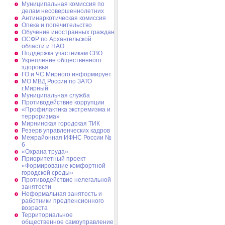
Муниципальная комиссия по
делам несовершеннолетних
Антинаркотическая комиссия
Опека и попечительство
Обучение иностранных граждан
ОСФР по Архангельской
области и НАО
Поддержка участникам СВО
Укрепление общественного
здоровья
ГО и ЧС Мирного информирует
МО МВД России по ЗАТО
г.Мирный
Муниципальная cлужба
Противодействие коррупции
«Профилактика экстремизма и
терроризма»
Мирнинская городская ТИК
Резерв управленческих кадров
Межрайонная ИФНС России №
6
«Охрана труда»
Приоритетный проект
«Формирование комфортной
городской среды»
Противодействие нелегальной
занятости
Неформальная занятость и
работники предпенсионного
возраста
Территориальное
общественное самоуправление