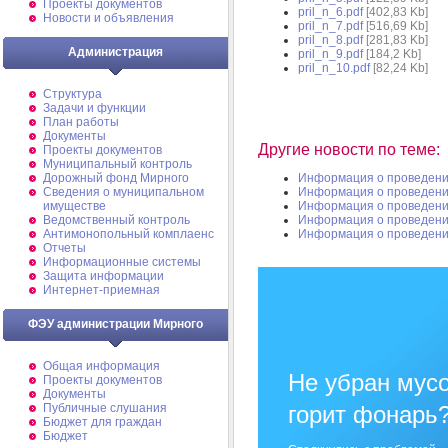
Проекты документов
pril_n_6.pdf
[402,83 Kb]
Новости и объявления
pril_n_7.pdf
[516,69 Kb]
pril_n_8.pdf
[281,83 Kb]
Администрация
pril_n_9.pdf
[184,2 Kb]
pril_n_10.pdf
[82,24 Kb]
Структура
Задачи и функции
План работы
Документы
Другие новости по теме:
Проекты документов
Муниципальный контроль
Дорожный фонд Мирного
Информация о проведени
Cведения о муниципальном
Информация о проведени
имуществе
Информация о проведени
Ведомственный контроль
Информация о проведени
Антимонопольный комплаенс
Информация о проведени
Отчеты
Информационные системы
Защита информации
Интернет-приемная
ФЭУ администрации Мирного
Общая информация
Не убран мусо
Проекты документов
Документы
Публичные слушания
горит фонарь
Бюджет для граждан
Бюджет