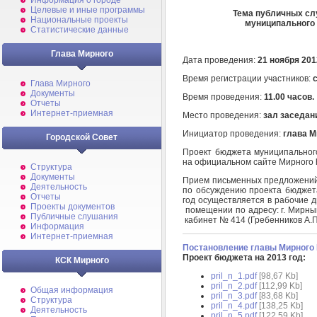
Информация о городе
Целевые и иные программы
Тема публичных сл
Национальные проекты
муниципального 
Статистические данные
Глава Мирного
Дата проведения:
21 ноября 201
Время регистрации участников:
с
Глава Мирного
Документы
Время проведения:
11.00 часов.
Отчеты
Интернет-приемная
Место проведения:
зал заседан
Инициатор проведения:
глава М
Городской Совет
Проект бюджета муниципальног
на официальном сайте Мирного htt
Структура
Документы
Прием письменных предложений
Деятельность
по обсуждению проекта бюджет
Отчеты
год осуществляется в рабочие дн
Проекты документов
помещении по адресу: г. Мирный,
Публичные слушания
кабинет № 414 (Гребенников А.П
Информация
Интернет-приемная
Постановление главы Мирного 
Проект бюджета на 2013 год:
КСК Мирного
pril_n_1.pdf
[98,67 Kb]
pril_n_2.pdf
[112,99 Kb]
Общая информация
pril_n_3.pdf
[83,68 Kb]
Структура
pril_n_4.pdf
[138,25 Kb]
Деятельность
pril_n_5.pdf
[122,59 Kb]