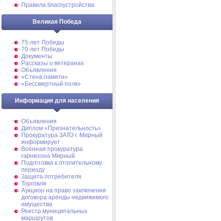
Правила благоустройства
Великая Победа
75-лет Победы
70-лет Победы
Документы
Рассказы о ветеранах
Объявления
«Стена памяти»
«Бессмертный полк»
Информация для населения
Объявления
Диплом «Признательность»
Прокуратура ЗАТО г. Мирный
информирует
Военная прокуратура
гарнизона Мирный
Подготовка к отопительному
периоду
Защита потребителя
Торговля
Аукцион на право заключения
договора аренды недвижимого
имущества
Реестр муниципальных
маршрутов