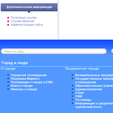
Дополнительная информация
Полезные ссылки
Ссылки Мирный
Администрация сайта
Город и люди
О городе
Предприятия города
Городское телевидение
Муниципальные предпри
Панорама Мирного
Государственные предп
Публикации о городе в СМИ
и учреждения
Книги о городе
Образовательные учреж
Фильмы о городе
Здравоохранение
Спорт
СМИ
Гостиницы
Информация о среднеме
заработной плате