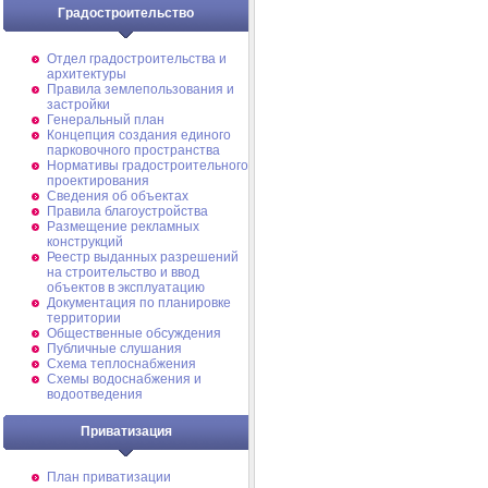
Градостроительство
Отдел градостроительства и
архитектуры
Правила землепользования и
застройки
Генеральный план
Концепция создания единого
парковочного пространства
Нормативы градостроительного
проектирования
Сведения об объектах
Правила благоустройства
Размещение рекламных
конструкций
Реестр выданных разрешений
на строительство и ввод
объектов в эксплуатацию
Документация по планировке
территории
Общественные обсуждения
Публичные слушания
Схема теплоснабжения
Схемы водоснабжения и
водоотведения
Приватизация
План приватизации