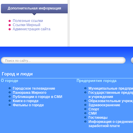
Дополнительная информация
Полезные ссылки
Ссылки Мирный
Администрация сайта
Город и люди
О городе
Предприятия города
Городское телевидение
Муниципальные предпри
Панорама Мирного
Государственные предп
Публикации о городе в СМИ
и учреждения
Книги о городе
Образовательные учреж
Фильмы о городе
Здравоохранение
Спорт
СМИ
Гостиницы
Информация о среднеме
заработной плате