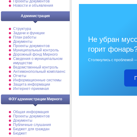
Проекты документов
Новости и объявления
Администрация
Структура
Задачи и функции
План работы
Не убран мусо
Документы
Проекты документов
горит фонарь
Муниципальный контроль
Дорожный фонд Мирного
Cведения о муниципальном
Столкнулись с проблемой —
имуществе
Ведомственный контроль
Антимонопольный комплаенс
Отчеты
Информационные системы
Защита информации
Интернет-приемная
ФЭУ администрации Мирного
Общая информация
Проекты документов
Документы
Публичные слушания
Бюджет для граждан
Бюджет