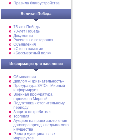
Правила благоустройства
Великая Победа
75-лет Победы
70-лет Победы
Документы
Рассказы о ветеранах
Объявления
«Стена памяти»
«Бессмертный полк»
Информация для населения
Объявления
Диплом «Признательность»
Прокуратура ЗАТО г. Мирный
информирует
Военная прокуратура
гарнизона Мирный
Подготовка к отопительному
периоду
Защита потребителя
Торговля
Аукцион на право заключения
договора аренды недвижимого
имущества
Реестр муниципальных
маршрутов