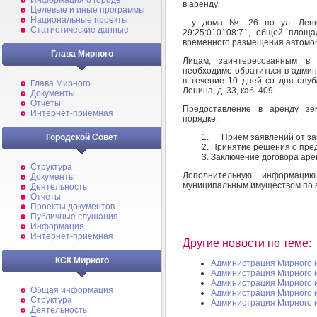
Информация о городе
в аренду:
Целевые и иные программы
Национальные проекты
- у дома № 26 по ул. Ленин
Статистические данные
29:25:010108:71, общей площ
временного размещения автомоб
Глава Мирного
Лицам, заинтересованным в 
необходимо обратиться в адми
в течение 10 дней со дня опуб
Глава Мирного
Ленина, д. 33, каб. 409.
Документы
Отчеты
Предоставление в аренду зе
Интернет-приемная
порядке:
Прием заявлений от заи
Городской Совет
Принятие решения о пред
Заключение договора аре
Структура
Дополнительную информаци
Документы
муниципальным имуществом по адре
Деятельность
Отчеты
Проекты документов
Публичные слушания
Информация
Интернет-приемная
Другие новости по теме:
КСК Мирного
Администрация Мирного 
Администрация Мирного 
Администрация Мирного 
Общая информация
Администрация Мирного 
Структура
Администрация Мирного 
Деятельность