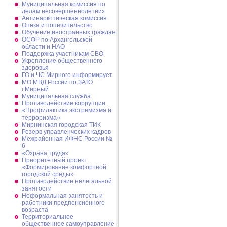
Муниципальная комиссия по
делам несовершеннолетних
Антинаркотическая комиссия
Опека и попечительство
Обучение иностранных граждан
ОСФР по Архангельской
области и НАО
Поддержка участникам СВО
Укрепление общественного
здоровья
ГО и ЧС Мирного информирует
МО МВД России по ЗАТО
г.Мирный
Муниципальная cлужба
Противодействие коррупции
«Профилактика экстремизма и
терроризма»
Мирнинская городская ТИК
Резерв управленческих кадров
Межрайонная ИФНС России №
6
«Охрана труда»
Приоритетный проект
«Формирование комфортной
городской среды»
Противодействие нелегальной
занятости
Неформальная занятость и
работники предпенсионного
возраста
Территориальное
общественное самоуправление