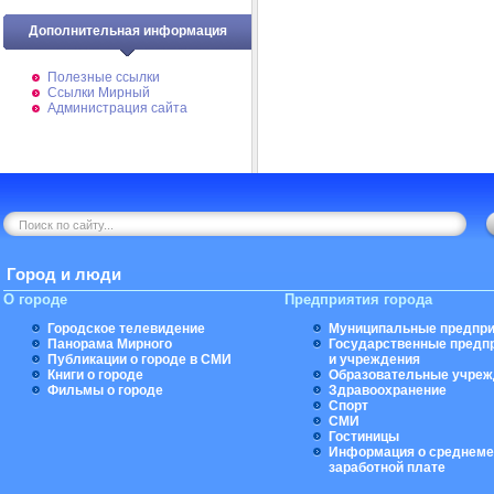
Дополнительная информация
Полезные ссылки
Ссылки Мирный
Администрация сайта
Город и люди
О городе
Предприятия города
Городское телевидение
Муниципальные предпри
Панорама Мирного
Государственные предп
Публикации о городе в СМИ
и учреждения
Книги о городе
Образовательные учреж
Фильмы о городе
Здравоохранение
Спорт
СМИ
Гостиницы
Информация о среднеме
заработной плате