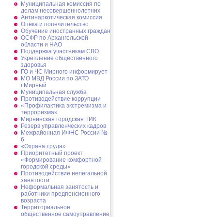
Муниципальная комиссия по
делам несовершеннолетних
Антинаркотическая комиссия
Опека и попечительство
Обучение иностранных граждан
ОСФР по Архангельской
области и НАО
Поддержка участникам СВО
Укрепление общественного
здоровья
ГО и ЧС Мирного информирует
МО МВД России по ЗАТО
г.Мирный
Муниципальная cлужба
Противодействие коррупции
«Профилактика экстремизма и
терроризма»
Мирнинская городская ТИК
Резерв управленческих кадров
Межрайонная ИФНС России №
6
«Охрана труда»
Приоритетный проект
«Формирование комфортной
городской среды»
Противодействие нелегальной
занятости
Неформальная занятость и
работники предпенсионного
возраста
Территориальное
общественное самоуправление