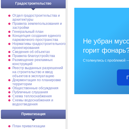
Градостроительство
Отдел градостроительства и
архитектуры
Правила землепользования и
застройки
Генеральный план
Концепция создания единого
Не убран мусо
парковочного пространства
Нормативы градостроительного
проектирования
горит фонарь
Сведения об объектах
Правила благоустройства
Размещение рекламных
Столкнулись с проблемой —
конструкций
Реестр выданных разрешений
на строительство и ввод
объектов в эксплуатацию
Документация по планировке
территории
Общественные обсуждения
Публичные слушания
Схема теплоснабжения
Схемы водоснабжения и
водоотведения
Приватизация
План приватизации