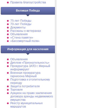
Правила благоустройства
Великая Победа
75-лет Победы
70-лет Победы
Документы
Рассказы о ветеранах
Объявления
«Стена памяти»
«Бессмертный полк»
Информация для населения
Объявления
Диплом «Признательность»
Прокуратура ЗАТО г. Мирный
информирует
Военная прокуратура
гарнизона Мирный
Подготовка к отопительному
периоду
Защита потребителя
Торговля
Аукцион на право заключения
договора аренды недвижимого
имущества
Реестр муниципальных
маршрутов