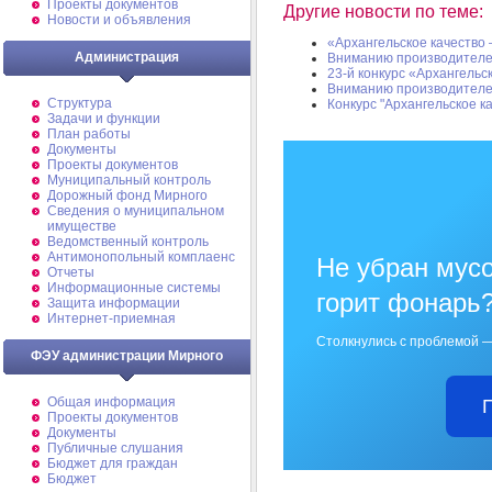
Проекты документов
Другие новости по теме:
Новости и объявления
«Архангельское качество 
Администрация
Вниманию производителей
23-й конкурс «Архангельс
Вниманию производителей
Структура
Конкурс "Архангельское ка
Задачи и функции
План работы
Документы
Проекты документов
Муниципальный контроль
Дорожный фонд Мирного
Cведения о муниципальном
имуществе
Ведомственный контроль
Антимонопольный комплаенс
Не убран мусо
Отчеты
Информационные системы
горит фонарь
Защита информации
Интернет-приемная
Столкнулись с проблемой —
ФЭУ администрации Мирного
Общая информация
Проекты документов
Документы
Публичные слушания
Бюджет для граждан
Бюджет