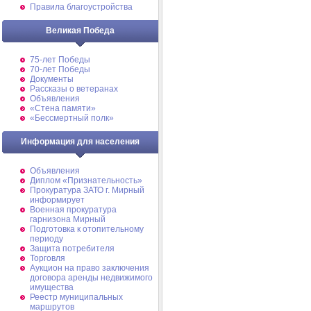
Правила благоустройства
Великая Победа
75-лет Победы
70-лет Победы
Документы
Рассказы о ветеранах
Объявления
«Стена памяти»
«Бессмертный полк»
Информация для населения
Объявления
Диплом «Признательность»
Прокуратура ЗАТО г. Мирный
информирует
Военная прокуратура
гарнизона Мирный
Подготовка к отопительному
периоду
Защита потребителя
Торговля
Аукцион на право заключения
договора аренды недвижимого
имущества
Реестр муниципальных
маршрутов