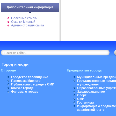
Дополнительная информация
Полезные ссылки
Ссылки Мирный
Администрация сайта
Город и люди
О городе
Предприятия города
Городское телевидение
Муниципальные предпри
Панорама Мирного
Государственные предп
Публикации о городе в СМИ
и учреждения
Книги о городе
Образовательные учреж
Фильмы о городе
Здравоохранение
Спорт
СМИ
Гостиницы
Информация о среднеме
заработной плате