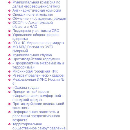
Муниципальная комиссия по
делам несовершеннолетних
Антинаркотическая комиссия
Опека и попечительство
Обучение иностранных граждан
ОСФР по Архангельской
области и НАО
Поддержка участникам СВО
Укрепление общественного
здоровья
ГО и ЧС Мирного информирует
МО МВД России по ЗАТО
г.Мирный
Муниципальная cлужба
Противодействие коррупции
«Профилактика экстремизма и
терроризма»
Мирнинская городская ТИК
Резерв управленческих кадров
Межрайонная ИФНС России №
6
«Охрана труда»
Приоритетный проект
«Формирование комфортной
городской среды»
Противодействие нелегальной
занятости
Неформальная занятость и
работники предпенсионного
возраста
Территориальное
общественное самоуправление