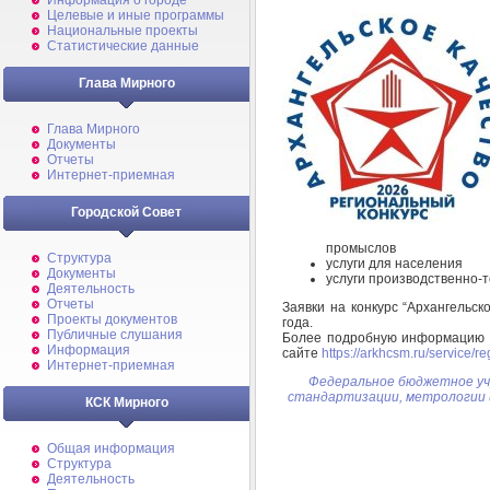
Информация о городе
Целевые и иные программы
Национальные проекты
Статистические данные
Глава Мирного
Глава Мирного
Документы
Отчеты
Интернет-приемная
Городской Совет
промыслов
Структура
услуги для населения
Документы
услуги производственно-
Деятельность
Отчеты
Заявки на конкурс “Архангельс
Проекты документов
года.
Публичные слушания
Более подробную информацию м
Информация
сайте
https://arkhcsm.ru/service/
Интернет-приемная
Федеральное бюджетное уч
стандартизации, метрологии 
КСК Мирного
Общая информация
Структура
Деятельность