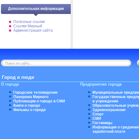
Дополнительная информация
Полезные ссылки
Ссылки Мирный
Администрация сайта
Город и люди
О городе
Предприятия города
Городское телевидение
Муниципальные предпри
Панорама Мирного
Государственные предп
Публикации о городе в СМИ
и учреждения
Книги о городе
Образовательные учреж
Фильмы о городе
Здравоохранение
Спорт
СМИ
Гостиницы
Информация о среднеме
заработной плате