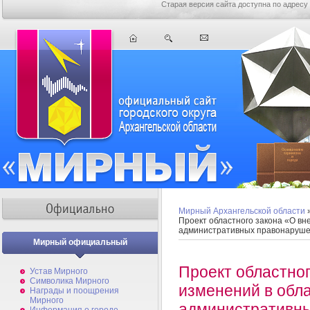
Старая версия сайта доступна по адресу
Мирный Архангельской области
Проект областного закона «О вн
административных правонаруш
Мирный официальный
Проект областно
Устав Мирного
Символика Мирного
изменений в обл
Награды и поощрения
Мирного
административн