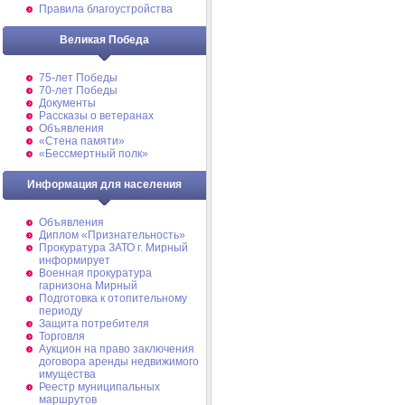
Правила благоустройства
Великая Победа
75-лет Победы
70-лет Победы
Документы
Рассказы о ветеранах
Объявления
«Стена памяти»
«Бессмертный полк»
Информация для населения
Объявления
Диплом «Признательность»
Прокуратура ЗАТО г. Мирный
информирует
Военная прокуратура
гарнизона Мирный
Подготовка к отопительному
периоду
Защита потребителя
Торговля
Аукцион на право заключения
договора аренды недвижимого
имущества
Реестр муниципальных
маршрутов