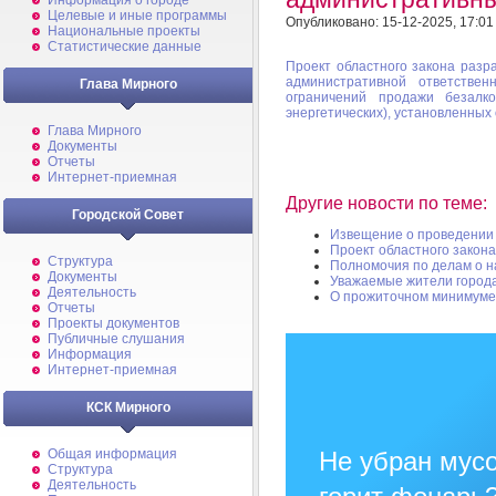
Информация о городе
Целевые и иные программы
Опубликовано: 15-12-2025, 17:01
Национальные проекты
Статистические данные
Проект областного закона разр
административной ответстве
Глава Мирного
ограничений продажи безалк
энергетических), установленных
Глава Мирного
Документы
Отчеты
Интернет-приемная
Другие новости по теме:
Городской Совет
Извещение о проведении 
Проект областного закона
Структура
Полномочия по делам о 
Документы
Уважаемые жители города
Деятельность
О прожиточном минимуме
Отчеты
Проекты документов
Публичные слушания
Информация
Интернет-приемная
КСК Мирного
Общая информация
Не убран мусо
Структура
Деятельность