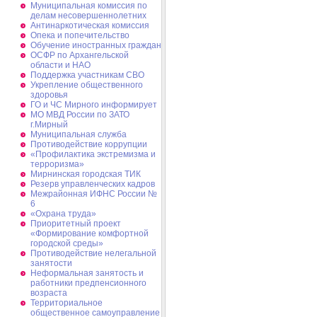
Муниципальная комиссия по
делам несовершеннолетних
Антинаркотическая комиссия
Опека и попечительство
Обучение иностранных граждан
ОСФР по Архангельской
области и НАО
Поддержка участникам СВО
Укрепление общественного
здоровья
ГО и ЧС Мирного информирует
МО МВД России по ЗАТО
г.Мирный
Муниципальная cлужба
Противодействие коррупции
«Профилактика экстремизма и
терроризма»
Мирнинская городская ТИК
Резерв управленческих кадров
Межрайонная ИФНС России №
6
«Охрана труда»
Приоритетный проект
«Формирование комфортной
городской среды»
Противодействие нелегальной
занятости
Неформальная занятость и
работники предпенсионного
возраста
Территориальное
общественное самоуправление