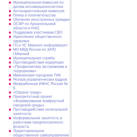
Муниципальная комиссия по
делам несовершеннолетних
Антинаркотическая комиссия
Опека и попечительство
Обучение иностранных граждан
ОСФР по Архангельской
области и НАО
Поддержка участникам СВО
Укрепление общественного
здоровья
ГО и ЧС Мирного информирует
МО МВД России по ЗАТО
г.Мирный
Муниципальная cлужба
Противодействие коррупции
«Профилактика экстремизма и
терроризма»
Мирнинская городская ТИК
Резерв управленческих кадров
Межрайонная ИФНС России №
6
«Охрана труда»
Приоритетный проект
«Формирование комфортной
городской среды»
Противодействие нелегальной
занятости
Неформальная занятость и
работники предпенсионного
возраста
Территориальное
общественное самоуправление