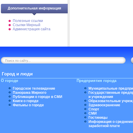
Дополнительная информация
Полезные ссылки
Ссылки Мирный
Администрация сайта
Город и люди
О городе
Предприятия города
Городское телевидение
Муниципальные предпри
Панорама Мирного
Государственные предп
Публикации о городе в СМИ
и учреждения
Книги о городе
Образовательные учреж
Фильмы о городе
Здравоохранение
Спорт
СМИ
Гостиницы
Информация о среднеме
заработной плате