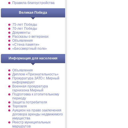
Правила благоустройства
Великая Победа
75-лет Победы
70-лет Победы
Документы
Рассказы о ветеранах
Объявления
«Стена памяти»
«Бессмертный полк»
Информация для населения
Объявления
Диплом «Признательность»
Прокуратура ЗАТО г. Мирный
информирует
Военная прокуратура
гарнизона Мирный
Подготовка к отопительному
периоду
Защита потребителя
Торговля
Аукцион на право заключения
договора аренды недвижимого
имущества
Реестр муниципальных
маршрутов