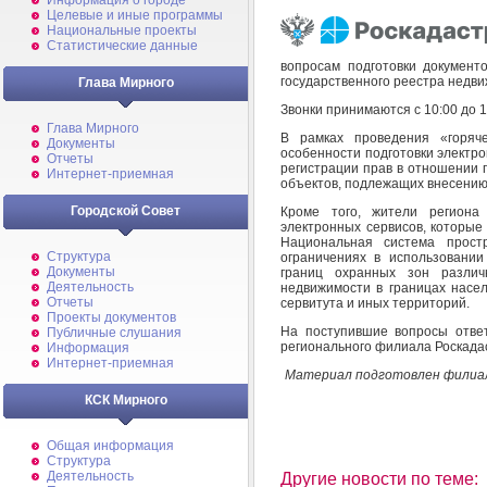
Информация о городе
Целевые и иные программы
Национальные проекты
Статистические данные
вопросам подготовки документ
государственного реестра недви
Глава Мирного
Звонки принимаются с 10:00 до 1
Глава Мирного
В рамках проведения «горяч
Документы
особенности подготовки электро
Отчеты
регистрации прав в отношении 
Интернет-приемная
объектов, подлежащих внесению 
Городской Совет
Кроме того, жители региона
электронных сервисов, которы
Национальная система прост
Структура
ограничениях в использовании
Документы
границ охранных зон разли
Деятельность
недвижимости в границах насел
Отчеты
сервитута и иных территорий.
Проекты документов
На поступившие вопросы отве
Публичные слушания
регионального филиала Роскада
Информация
Интернет-приемная
Материал подготовлен филиал
КСК Мирного
Общая информация
Структура
Деятельность
Другие новости по теме: