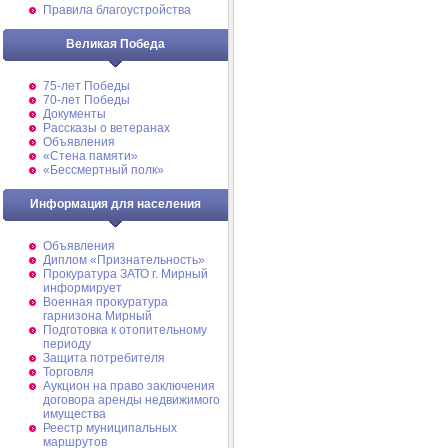
Правила благоустройства
Великая Победа
75-лет Победы
70-лет Победы
Документы
Рассказы о ветеранах
Объявления
«Стена памяти»
«Бессмертный полк»
Информация для населения
Объявления
Диплом «Признательность»
Прокуратура ЗАТО г. Мирный
информирует
Военная прокуратура
гарнизона Мирный
Подготовка к отопительному
периоду
Защита потребителя
Торговля
Аукцион на право заключения
договора аренды недвижимого
имущества
Реестр муниципальных
маршрутов