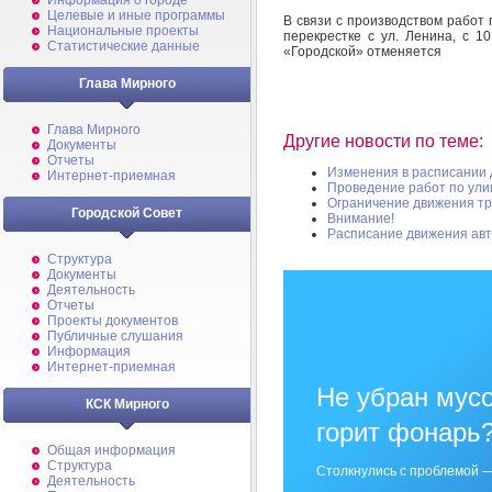
Информация о городе
Целевые и иные программы
В связи с производством работ 
Национальные проекты
перекрестке с ул. Ленина, с 1
Статистические данные
«Городской» отменяется
Глава Мирного
Глава Мирного
Другие новости по теме:
Документы
Отчеты
Изменения в расписании 
Интернет-приемная
Проведение работ по ули
Ограничение движения тр
Городской Совет
Внимание!
Расписание движения авт
Структура
Документы
Деятельность
Отчеты
Проекты документов
Публичные слушания
Информация
Интернет-приемная
Не убран мусо
КСК Мирного
горит фонарь
Общая информация
Структура
Столкнулись с проблемой —
Деятельность