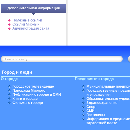
Дополнительная информация
Полезные ссылки
Ссылки Мирный
Администрация сайта
Город и люди
О городе
Предприятия города
Городское телевидение
Муниципальные предпри
Панорама Мирного
Государственные предп
Публикации о городе в СМИ
и учреждения
Книги о городе
Образовательные учреж
Фильмы о городе
Здравоохранение
Спорт
СМИ
Гостиницы
Информация о среднеме
заработной плате