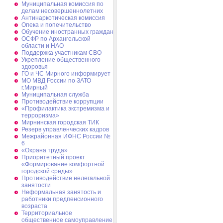
Муниципальная комиссия по
делам несовершеннолетних
Антинаркотическая комиссия
Опека и попечительство
Обучение иностранных граждан
ОСФР по Архангельской
области и НАО
Поддержка участникам СВО
Укрепление общественного
здоровья
ГО и ЧС Мирного информирует
МО МВД России по ЗАТО
г.Мирный
Муниципальная cлужба
Противодействие коррупции
«Профилактика экстремизма и
терроризма»
Мирнинская городская ТИК
Резерв управленческих кадров
Межрайонная ИФНС России №
6
«Охрана труда»
Приоритетный проект
«Формирование комфортной
городской среды»
Противодействие нелегальной
занятости
Неформальная занятость и
работники предпенсионного
возраста
Территориальное
общественное самоуправление