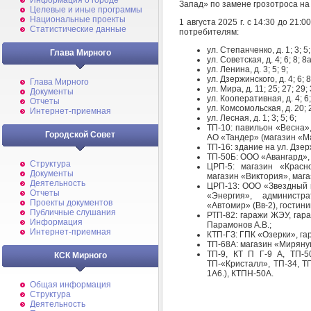
Информация о городе
Запад» по замене грозотроса на
Целевые и иные программы
Национальные проекты
1 августа 2025 г. с 14:30 до
Статистические данные
потребителям:
ул. Степанченко, д. 1; 3; 5;
Глава Мирного
ул. Советская, д. 4; 6; 8; 8а
ул. Ленина, д. 3; 5; 9;
ул. Дзержинского, д. 4; 6; 8
Глава Мирного
ул. Мира, д. 11; 25; 27; 29; 
Документы
ул. Кооперативная, д. 4; 6; 
Отчеты
ул. Комсомольская, д. 20; 
Интернет-приемная
ул. Лесная, д. 1; 3; 5; 6;
ТП-10: павильон «Весна»,
Городской Совет
АО «Тандер» (магазин «Ма
ТП-16: здание на ул. Дзер
ТП-50Б: ООО «Авангард», 
Структура
ЦРП-5: магазин «Красно
Документы
магазин «Виктория», мага
Деятельность
ЦРП-13: ООО «Звездный г
Отчеты
«Энергия», администр
Проекты документов
«Автомир» (Вв-2), гостин
Публичные слушания
РТП-82: гаражи ЖЭУ, гар
Информация
Парамонов А.В.;
Интернет-приемная
КТП-ГЗ: ГПК «Озерки», гара
ТП-68А: магазин «Миряну
ТП-9, КТ П Г-9 А, ТП-50
КСК Мирного
ТП-«Кристалл», ТП-34, ТП
1А6.), КТПН-50А.
Общая информация
Структура
Деятельность