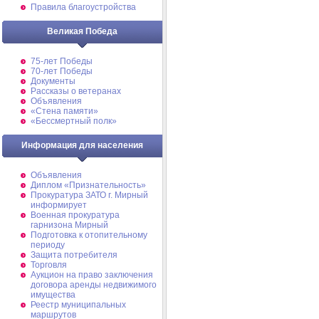
Правила благоустройства
Великая Победа
75-лет Победы
70-лет Победы
Документы
Рассказы о ветеранах
Объявления
«Стена памяти»
«Бессмертный полк»
Информация для населения
Объявления
Диплом «Признательность»
Прокуратура ЗАТО г. Мирный
информирует
Военная прокуратура
гарнизона Мирный
Подготовка к отопительному
периоду
Защита потребителя
Торговля
Аукцион на право заключения
договора аренды недвижимого
имущества
Реестр муниципальных
маршрутов