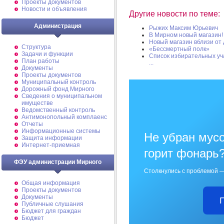
Проекты документов
Новости и объявления
Другие новости по теме:
Администрация
Рыжих Максим Юрьевич
В Мирном новый магазин!
Новый магазин вблизи от
Структура
«Бессмертный полк»
Задачи и функции
Список избирательных уч
План работы
...
Документы
Проекты документов
Муниципальный контроль
Дорожный фонд Мирного
Cведения о муниципальном
имуществе
Ведомственный контроль
Антимонопольный комплаенс
Отчеты
Информационные системы
Не убран мусо
Защита информации
Интернет-приемная
горит фонарь
ФЭУ администрации Мирного
Столкнулись с проблемой —
Общая информация
Проекты документов
Документы
Публичные слушания
Бюджет для граждан
Бюджет