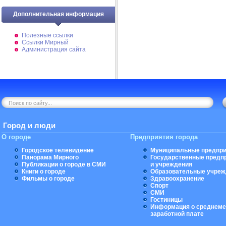
Дополнительная информация
Полезные ссылки
Ссылки Мирный
Администрация сайта
Город и люди
О городе
Предприятия города
Городское телевидение
Муниципальные предпри
Панорама Мирного
Государственные предп
Публикации о городе в СМИ
и учреждения
Книги о городе
Образовательные учреж
Фильмы о городе
Здравоохранение
Спорт
СМИ
Гостиницы
Информация о среднеме
заработной плате