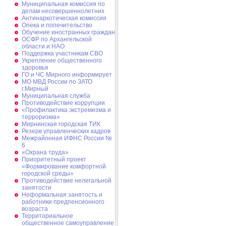
Муниципальная комиссия по
делам несовершеннолетних
Антинаркотическая комиссия
Опека и попечительство
Обучение иностранных граждан
ОСФР по Архангельской
области и НАО
Поддержка участникам СВО
Укрепление общественного
здоровья
ГО и ЧС Мирного информирует
МО МВД России по ЗАТО
г.Мирный
Муниципальная cлужба
Противодействие коррупции
«Профилактика экстремизма и
терроризма»
Мирнинская городская ТИК
Резерв управленческих кадров
Межрайонная ИФНС России №
6
«Охрана труда»
Приоритетный проект
«Формирование комфортной
городской среды»
Противодействие нелегальной
занятости
Неформальная занятость и
работники предпенсионного
возраста
Территориальное
общественное самоуправление