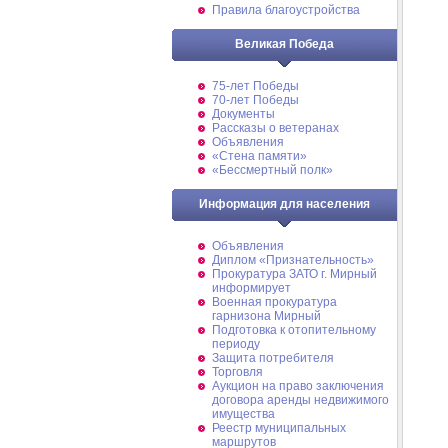
Правила благоустройства
Великая Победа
75-лет Победы
70-лет Победы
Документы
Рассказы о ветеранах
Объявления
«Стена памяти»
«Бессмертный полк»
Информация для населения
Объявления
Диплом «Признательность»
Прокуратура ЗАТО г. Мирный
информирует
Военная прокуратура
гарнизона Мирный
Подготовка к отопительному
периоду
Защита потребителя
Торговля
Аукцион на право заключения
договора аренды недвижимого
имущества
Реестр муниципальных
маршрутов