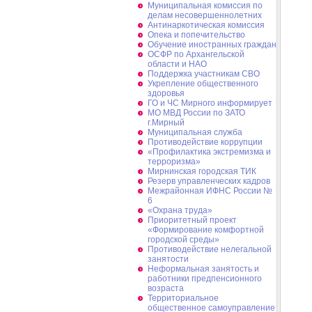
Муниципальная комиссия по
делам несовершеннолетних
Антинаркотическая комиссия
Опека и попечительство
Обучение иностранных граждан
ОСФР по Архангельской
области и НАО
Поддержка участникам СВО
Укрепление общественного
здоровья
ГО и ЧС Мирного информирует
МО МВД России по ЗАТО
г.Мирный
Муниципальная cлужба
Противодействие коррупции
«Профилактика экстремизма и
терроризма»
Мирнинская городская ТИК
Резерв управленческих кадров
Межрайонная ИФНС России №
6
«Охрана труда»
Приоритетный проект
«Формирование комфортной
городской среды»
Противодействие нелегальной
занятости
Неформальная занятость и
работники предпенсионного
возраста
Территориальное
общественное самоуправление