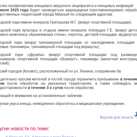
елях профилактики клещевого вирусного энцефалита и клещевых инфекций
июля 2025 года
будет проводиться акарицидная (противоклещевая) обраб
ественных территорий города Мирный по следующим адресам:
одской парк имени генерала Григорьева М.Г. (вокруг спортивной площадки);
одской парк культуры и отдыха имени генерала Алпаидзе Г.Е. (вокруг детс
ового комплекса «Кремлевская стена», перголы, детской площадки, фудкорта)
одской парк (вокруг тренажерной площадки со скалодромом, площадки
овые тренажеры, тренажерной площадки под воркауты);
родской парк «Дружба» (вокруг спортивной площадки под размеще
нажеров, спортивной площадки «Воркаут», пирамиды (канатная конструкц
елей);
ский городок (Космос), расположенный по ул. Ленина, сооружение 6в.
дительно просим жителей и гостей города ограничить пребывание
в течени
ов
после обработки на указанных территориях, а также соблюдать м
досторожности
в течение 3-х суток
после обработки.
ащайте внимание на установленные таблички.
лучае укуса клеща, немедленно обратитесь в медицинское учреждение.
Версия для печати
угие новости по теме: