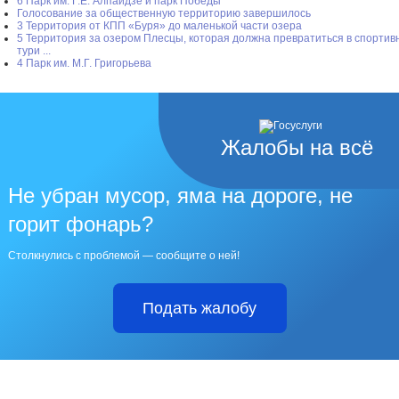
6 Парк им. Г.Е. Алпаидзе и парк Победы
Голосование за общественную территорию завершилось
3 Территория от КПП «Буря» до маленькой части озера
5 Территория за озером Плесцы, которая должна превратиться в спортив
тури ...
4 Парк им. М.Г. Григорьева
Жалобы на всё
Не убран мусор, яма на дороге, не
горит фонарь?
Столкнулись с проблемой — сообщите о ней!
Подать жалобу