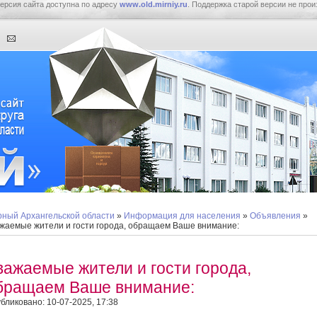
ерсия сайта доступна по адресу
www.old.mirniy.ru
. Поддержка старой версии не прои
ный Архангельской области
»
Информация для населения
»
Объявления
»
жаемые жители и гости города, обращаем Ваше внимание:
важаемые жители и гости города,
бращаем Ваше внимание:
бликовано: 10-07-2025, 17:38