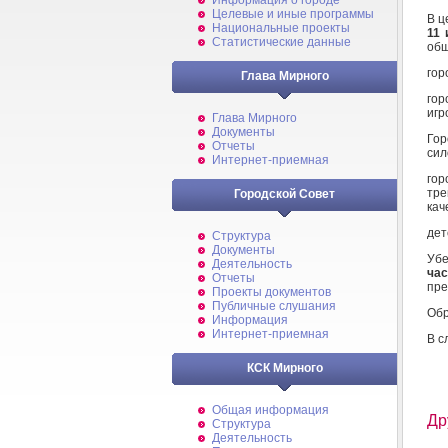
Информация о городе
Целевые и иные программы
В ц
Национальные проекты
11 
Статистические данные
общ
гор
Глава Мирного
гор
игр
Глава Мирного
Документы
Гор
Отчеты
сил
Интернет-приемная
го
тре
Городской Совет
кач
дет
Структура
Документы
Убе
Деятельность
час
Отчеты
пре
Проекты документов
Публичные слушания
Обр
Информация
Интернет-приемная
В с
КСК Мирного
Общая информация
Др
Структура
Деятельность