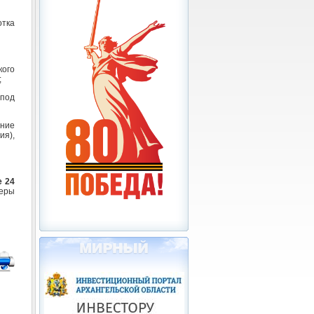
отка
кого
;
 под
ние
ия),
е 24
еры