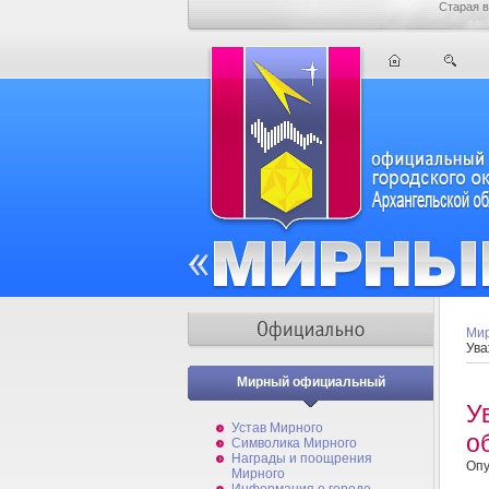
Старая в
Мир
Ува
Мирный официальный
У
Устав Мирного
о
Символика Мирного
Награды и поощрения
Опу
Мирного