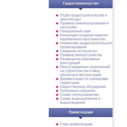
Градостроительство
Отдел градостроительства и
архитектуры
Правила землепользования и
застройки
Генеральный план
Концепция создания единого
парковочного пространства
Нормативы градостроительного
проектирования
Сведения об объектах
Правила благоустройства
Размещение рекламных
конструкций
Реестр выданных разрешений
на строительство и ввод
объектов в эксплуатацию
Документация по планировке
территории
Общественные обсуждения
Публичные слушания
Схема теплоснабжения
Схемы водоснабжения и
водоотведения
Приватизация
План приватизации