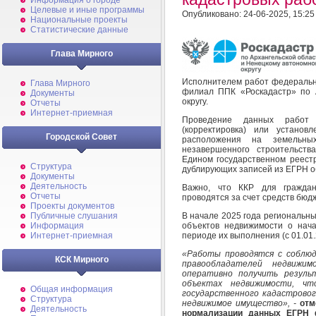
Информация о городе
Целевые и иные программы
Опубликовано: 24-06-2025, 15:25
Национальные проекты
Статистические данные
Глава Мирного
Исполнителем работ федерально
Глава Мирного
филиал ППК «Роскадастр» по 
Документы
округу.
Отчеты
Интернет-приемная
Проведение данных работ 
(корректировка) или установ
Городской Совет
расположения на земельны
незавершенного строительств
Едином государственном реест
Структура
дублирующих записей из ЕГРН о
Документы
Деятельность
Важно, что ККР для гражда
Отчеты
проводятся за счет средств бюд
Проекты документов
В начале 2025 года региональн
Публичные слушания
объектов недвижимости о нач
Информация
периоде их выполнения (с 01.01.
Интернет-приемная
«Работы проводятся с соблюд
КСК Мирного
правообладателей недвижи
оперативно получить резул
объектах недвижимости, чт
Общая информация
государственного кадастровог
Структура
недвижимое имущество», -
от
Деятельность
нормализации
данных ЕГРН ф