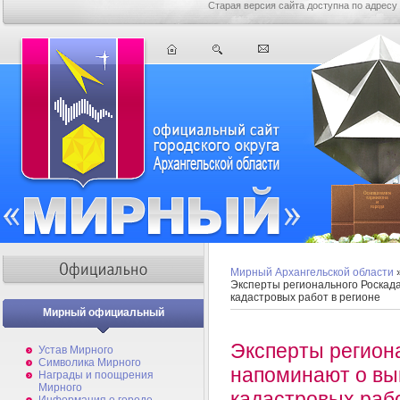
Старая версия сайта доступна по адресу
Мирный Архангельской области
Эксперты регионального Роскад
кадастровых работ в регионе
Мирный официальный
Эксперты регион
Устав Мирного
Символика Мирного
напоминают о вы
Награды и поощрения
Мирного
кадастровых рабо