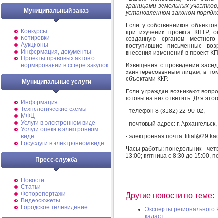
границами земельных участков,
Муниципальный заказ
установленном законом порядке
Если у собственников объекто
Конкурсы
при изучении проекта КПТР, о
Котировки
созданную органом местного
Аукционы
поступившие письменные во
Информация, документы
внесения изменений в проект КП
Проекты правовых актов о
Извещения о проведении засед
нормировании в сфере закупок
заинтересованным лицам, в то
объектами ККР.
Муниципальные услуги
Если у граждан возникают вопро
готовы на них ответить. Для эт
Информация
Технологические схемы
- телефон 8 (8182) 22-90-02,
МФЦ
Услуги в электронном виде
- почтовый адрес: г. Архангельск,
Услуги опеки в электронном
- электронная почта: filial@29.kad
виде
Госуслуги в электронном виде
Часы работы: понедельник - четв
13:00; пятница с 8:30 до 15:00, п
Пресс-служба
Новости
Статьи
Фоторепортажи
Другие новости по теме:
Видеосюжеты
Городское телевидение
Эксперты регионального 
кадаст ...