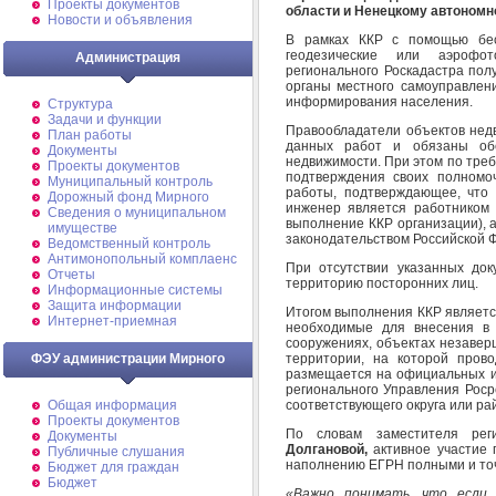
Проекты документов
области и Ненецкому автономн
Новости и объявления
В рамках ККР с помощью бес
геодезические или аэрофо
Администрация
регионального Роскадастра по
органы местного самоуправлен
информирования населения.
Структура
Задачи и функции
Правообладатели объектов нед
План работы
данных работ и обязаны об
Документы
недвижимости. При этом по тре
Проекты документов
подтверждения своих полномо
Муниципальный контроль
работы, подтверждающее, что
Дорожный фонд Мирного
инженер является работником
Cведения о муниципальном
выполнение ККР организации), а
имуществе
законодательством Российской 
Ведомственный контроль
Антимонопольный комплаенс
При отсутствии указанных док
Отчеты
территорию посторонних лиц.
Информационные системы
Защита информации
Итогом выполнения ККР являетс
Интернет-приемная
необходимые для внесения в 
сооружениях, объектах незавер
территории, на которой пров
ФЭУ администрации Мирного
размещается на официальных ин
регионального Управления Роср
соответствующего округа или ра
Общая информация
Проекты документов
По словам заместителя реги
Документы
Долгановой,
активное участие
Публичные слушания
наполнению ЕГРН полными и точ
Бюджет для граждан
Бюджет
«Важно понимать, что если