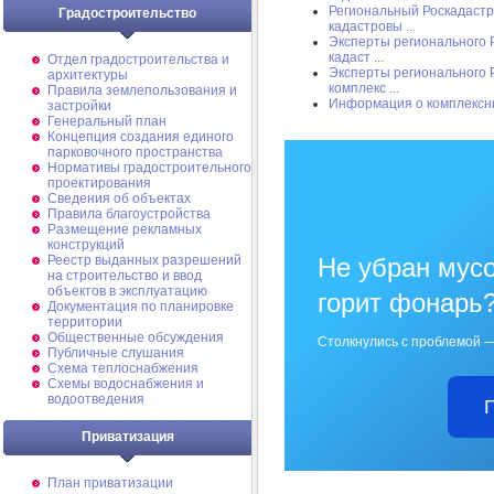
Региональный Роскадастр
Градостроительство
кадастровы ...
Эксперты регионального 
кадаст ...
Отдел градостроительства и
Эксперты регионального 
архитектуры
комплекс ...
Правила землепользования и
Информация о комплексн
застройки
Генеральный план
Концепция создания единого
парковочного пространства
Нормативы градостроительного
проектирования
Сведения об объектах
Правила благоустройства
Размещение рекламных
конструкций
Реестр выданных разрешений
Не убран мусо
на строительство и ввод
объектов в эксплуатацию
горит фонарь
Документация по планировке
территории
Общественные обсуждения
Столкнулись с проблемой —
Публичные слушания
Схема теплоснабжения
Схемы водоснабжения и
водоотведения
Приватизация
План приватизации