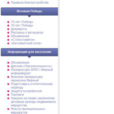
Правила благоустройства
Великая Победа
75-лет Победы
70-лет Победы
Документы
Рассказы о ветеранах
Объявления
«Стена памяти»
«Бессмертный полк»
Информация для населения
Объявления
Диплом «Признательность»
Прокуратура ЗАТО г. Мирный
информирует
Военная прокуратура
гарнизона Мирный
Подготовка к отопительному
периоду
Защита потребителя
Торговля
Аукцион на право заключения
договора аренды недвижимого
имущества
Реестр муниципальных
маршрутов