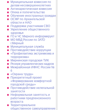
Муниципальная комиссия по
делам несовершеннолетних
Антинаркотическая комиссия
Опека и попечительство
Обучение иностранных граждан
ОСФР по Архангельской
области и НАО
Поддержка участникам СВО
Укрепление общественного
здоровья
ГО и ЧС Мирного информирует
МО МВД России по ЗАТО
г.Мирный
Муниципальная cлужба
Противодействие коррупции
«Профилактика экстремизма и
терроризма»
Мирнинская городская ТИК
Резерв управленческих кадров
Межрайонная ИФНС России №
6
«Охрана труда»
Приоритетный проект
«Формирование комфортной
городской среды»
Противодействие нелегальной
занятости
Неформальная занятость и
работники предпенсионного
возраста
Территориальное
общественное самоуправление