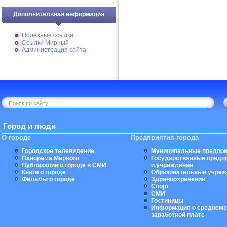
Дополнительная информация
Полезные ссылки
Ссылки Мирный
Администрация сайта
Город и люди
О городе
Предприятия города
Городское телевидение
Муниципальные предпри
Панорама Мирного
Государственные предп
Публикации о городе в СМИ
и учреждения
Книги о городе
Образовательные учреж
Фильмы о городе
Здравоохранение
Спорт
СМИ
Гостиницы
Информация о среднеме
заработной плате