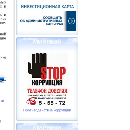
имых
их и
й, и
тись
иям.
ьной
ющие
енко
ики
Противодействие коррупции
а