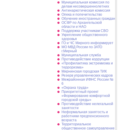
Муниципальная комиссия по
делам несовершеннолетних
Антинаркотическая комиссия
Опека и попечительство
Обучение иностранных граждан
ОСФР по Архангельской
области и НАО
Поддержка участникам СВО
Укрепление общественного
здоровья
ГО и ЧС Мирного информирует
МО МВД России по ЗАТО
г.Мирный
Муниципальная cлужба
Противодействие коррупции
«Профилактика экстремизма и
терроризма»
Мирнинская городская ТИК
Резерв управленческих кадров
Межрайонная ИФНС России №
6
«Охрана труда»
Приоритетный проект
«Формирование комфортной
городской среды»
Противодействие нелегальной
занятости
Неформальная занятость и
работники предпенсионного
возраста
Территориальное
общественное самоуправление