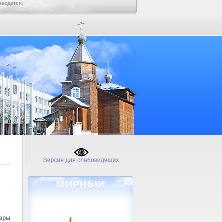
зводится.
Версия для слабовидящих
еры