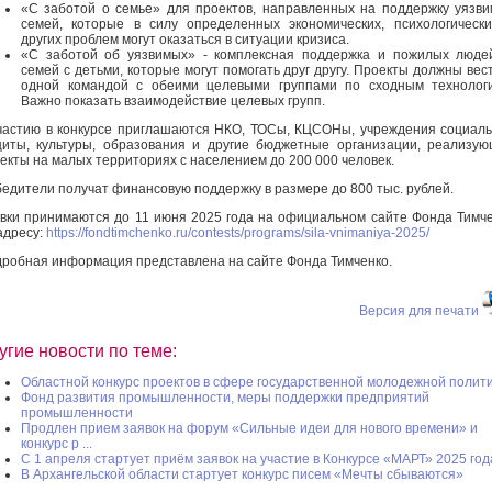
«С заботой о семье» для проектов, направленных на поддержку уязв
семей, которые в силу определенных экономических, психологическ
других проблем могут оказаться в ситуации кризиса.
«С заботой об уязвимых» - комплексная поддержка и пожилых люде
семей с детьми, которые могут помогать друг другу. Проекты должны вес
одной командой с обеими целевыми группами по сходным технолог
Важно показать взаимодействие целевых групп.
частию в конкурсе приглашаются НКО, ТОСы, КЦСОНы, учреждения социал
иты, культуры, образования и другие бюджетные организации, реализу
екты на малых территориях с населением до 200 000 человек.
едители получат финансовую поддержку в размере до 800 тыс. рублей.
вки принимаются до 11 июня 2025 года на официальном сайте Фонда Тимч
адресу:
https://fondtimchenko.ru/contests/programs/sila-vnimaniya-2025/
робная информация представлена на сайте Фонда Тимченко.
Версия для печати
угие новости по теме:
Областной конкурс проектов в сфере государственной молодежной полит
Фонд развития промышленности, меры поддержки предприятий
промышленности
Продлен прием заявок на форум «Сильные идеи для нового времени» и
конкурс р ...
С 1 апреля стартует приём заявок на участие в Конкурсе «МАРТ» 2025 год
В Архангельской области стартует конкурс писем «Мечты сбываются»