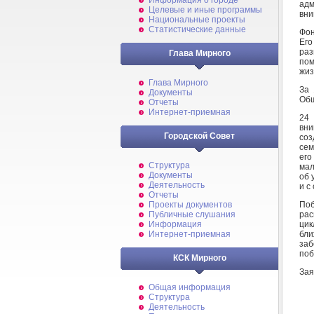
Информация о городе
адм
Целевые и иные программы
вни
Национальные проекты
Статистические данные
Фон
Его
раз
Глава Мирного
пом
жиз
Глава Мирного
За 
Документы
Общ
Отчеты
Интернет-приемная
24
вн
Городской Совет
соз
сем
его
Структура
мал
Документы
об 
Деятельность
и с
Отчеты
По
Проекты документов
рас
Публичные слушания
цик
Информация
бл
Интернет-приемная
заб
поб
КСК Мирного
Зая
Общая информация
Структура
Деятельность