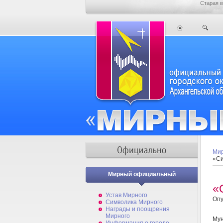
Старая в
Мир
«Си
Мирный официальный
«
Устав Мирного
Опу
Символика Мирного
Награды и поощрения
Мирного
Му