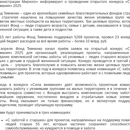
инистрации Мирного» информирует о проведении открытого конкурса «
мания» 2025.
д Тимченко – один из крупнейших семейных благотворительных фондов стр
 стратегия нацелена на повышение качества жизни уязвимых групп ч
витие местных сообществ на малых территориях. Три целевые группы, кот
огает Фонд — люди старшего возраста; семьи с детьми, оказавшиеся в тру
ненной ситуации; а также дети и подростки.
15 лет работы Фонд Тимченко поддержал 5268 проектов, провел 23 конку
ий бюджет расходов за всё время работы – более 10 млрд. руб.
 апреля Фонд Тимченко начал приём заявок на открытый конкурс «С
имания» 2025 для организаций, реализующих проекты, направленные
дание комплексной системы заботы об уязвимых – людях старшего возрас
ьях с детьми в трудной жизненной ситуации. Конкурс проводится в третий 
 цель – улучшить благополучие и повысить качество жизни целевых груп
ых территориях. В этом году в конкурсе появилась новая номинация «С заб
уязвимых» для проектов, которые одновременно работают и с пожилыми люд
 семьями.
беда в конкурсе «Сила внимания» даёт возможность проектным коман
ширить работу с уязвимыми группами на малых территориях и в течение 
лов конкурса совместно с Фондом выстроить комплексную систему забо
ижайшем окружении, постепенно внедряя и отрабатывая новые элеме
оты. Фонд оказывает не только финансовую, но и экспертную поддер
едителям, проводит обучающую программу.
вки будут приниматься в трех номинациях:
«С заботой о старших» для проектов, направленных на поддержку пож
людей старше 55 лет, которые частично сохраняют способност
самообслуживанию, но нуждаются в помощи и заботе.