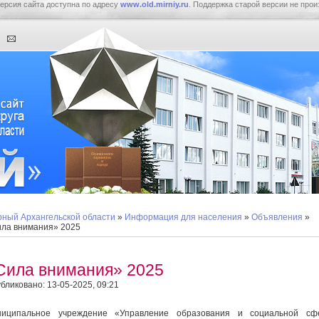
ерсия сайта доступна по адресу
www.old.mirniy.ru
. Поддержка старой версии не прои
ный Архангельской области
»
Информация для населения
»
Объявления
»
ла внимания» 2025
Сила внимания» 2025
бликовано: 13-05-2025, 09:21
ниципальное учреждение «Управление образования и социальной сф