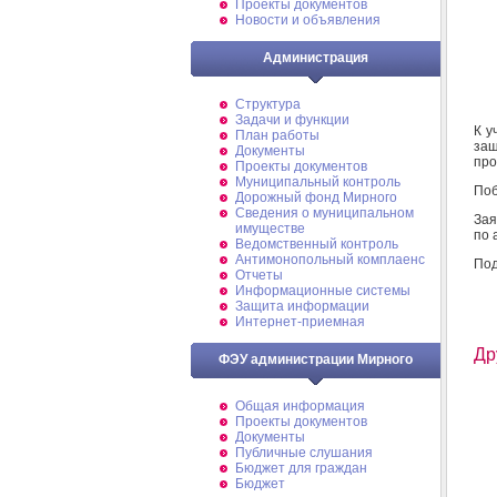
Проекты документов
Новости и объявления
Администрация
Структура
Задачи и функции
К у
План работы
защ
Документы
про
Проекты документов
Муниципальный контроль
Поб
Дорожный фонд Мирного
Cведения о муниципальном
Зая
имуществе
по 
Ведомственный контроль
Антимонопольный комплаенс
Под
Отчеты
Информационные системы
Защита информации
Интернет-приемная
Др
ФЭУ администрации Мирного
Общая информация
Проекты документов
Документы
Публичные слушания
Бюджет для граждан
Бюджет