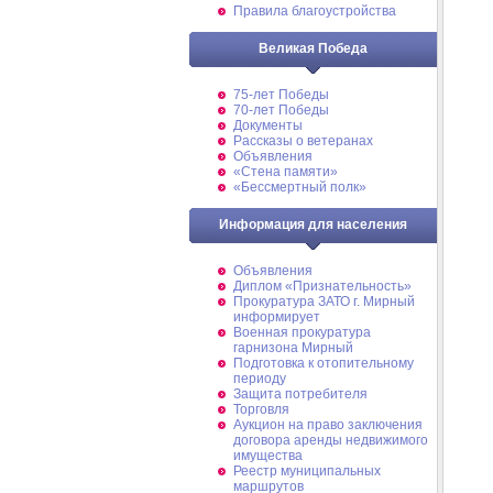
Правила благоустройства
Великая Победа
75-лет Победы
70-лет Победы
Документы
Рассказы о ветеранах
Объявления
«Стена памяти»
«Бессмертный полк»
Информация для населения
Объявления
Диплом «Признательность»
Прокуратура ЗАТО г. Мирный
информирует
Военная прокуратура
гарнизона Мирный
Подготовка к отопительному
периоду
Защита потребителя
Торговля
Аукцион на право заключения
договора аренды недвижимого
имущества
Реестр муниципальных
маршрутов