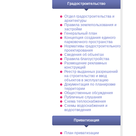
Градостроительство
Отдел градостроительства и
архитектуры
Правила землепользования и
застройки
Генеральный план
Концепция создания единого
парковочного пространства
Нормативы градостроительного
проектирования
Сведения об объектах
Правила благоустройства
Размещение рекламных
конструкций
Реестр выданных разрешений
на строительство и ввод
объектов в эксплуатацию
Документация по планировке
территории
Общественные обсуждения
Публичные слушания
Схема теплоснабжения
Схемы водоснабжения и
водоотведения
Приватизация
План приватизации