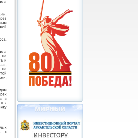
Сила
аны.
ерез
орым
дной
рса.
ила
 на
та и
раз,
п на
отой
ьми,
дам
трех
ты в
нты
жку
илых
ь к