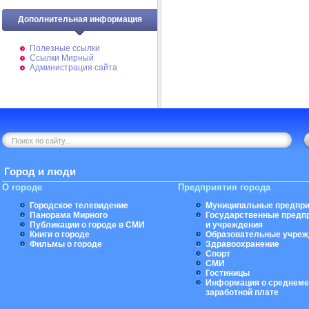
Дополнительная информация
Полезные ссылки
Ссылки Мирный
Администрация сайта
Город и люди
О городе
Предприятия города
Городское телевидение
Муниципальные предпри
Панорама Мирного
Государственные предп
Публикации о городе в СМИ
и учреждения
Книги о городе
Образовательные учреж
Фильмы о городе
Здравоохранение
Спорт
СМИ
Гостиницы
Информация о среднеме
заработной плате