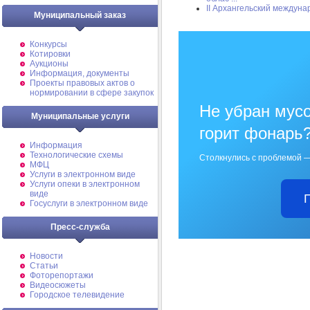
II Архангельский между
Муниципальный заказ
Конкурсы
Котировки
Аукционы
Информация, документы
Проекты правовых актов о
нормировании в сфере закупок
Не убран мусо
Муниципальные услуги
горит фонарь
Информация
Технологические схемы
Столкнулись с проблемой —
МФЦ
Услуги в электронном виде
Услуги опеки в электронном
виде
Госуслуги в электронном виде
Пресс-служба
Новости
Статьи
Фоторепортажи
Видеосюжеты
Городское телевидение