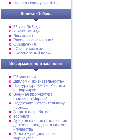
Правила благоустройства
Великая Победа
75-лет Победы
70-лет Победы
Документы
Рассказы о ветеранах
Объявления
«Стена памяти»
«Бессмертный полк»
Информация для населения
Объявления
Диплом «Признательность»
Прокуратура ЗАТО г. Мирный
информирует
Военная прокуратура
гарнизона Мирный
Подготовка к отопительному
периоду
Защита потребителя
Торговля
Аукцион на право заключения
договора аренды недвижимого
имущества
Реестр муниципальных
маршрутов