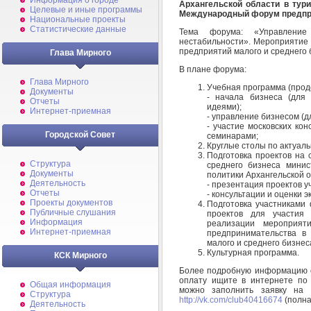
Информация о городе
Архангельской области в тур
Целевые и иные программы
Международный форум предпри
Национальные проекты
Статистические данные
Тема форума: «Управление
нестабильности». Мероприятие 
предприятий малого и среднего 
Глава Мирного
В плане форума:
Глава Мирного
Учебная программа (прод
Документы
- начала бизнеса (для 
Отчеты
идеями);
Интернет-приемная
- управление бизнесом (
- участие московских кон
Городской Совет
семинарами;
Круглые столы по актуал
Подготовка проектов на 
Структура
среднего бизнеса минис
Документы
политики Архангельской о
Деятельность
- презентация проектов у
Отчеты
- консультации и оценки э
Проекты документов
Подготовка участниками 
Публичные слушания
проектов для участия 
Информация
реализации мероприят
Интернет-приемная
предпринимательства в 
малого и среднего бизнес
Культурная программа.
КСК Мирного
Более подробную информацию о 
оплату ищите в интернете по с
Общая информация
можно заполнить заявку на 
Структура
http://vk.com/club40416674
(полна
Деятельность