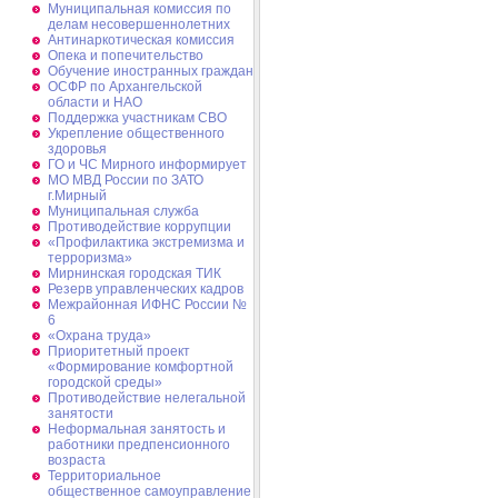
Муниципальная комиссия по
делам несовершеннолетних
Антинаркотическая комиссия
Опека и попечительство
Обучение иностранных граждан
ОСФР по Архангельской
области и НАО
Поддержка участникам СВО
Укрепление общественного
здоровья
ГО и ЧС Мирного информирует
МО МВД России по ЗАТО
г.Мирный
Муниципальная cлужба
Противодействие коррупции
«Профилактика экстремизма и
терроризма»
Мирнинская городская ТИК
Резерв управленческих кадров
Межрайонная ИФНС России №
6
«Охрана труда»
Приоритетный проект
«Формирование комфортной
городской среды»
Противодействие нелегальной
занятости
Неформальная занятость и
работники предпенсионного
возраста
Территориальное
общественное самоуправление