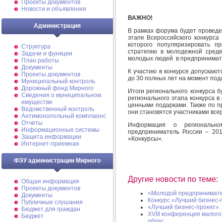
Проекты документов
Новости и объявления
ВАЖНО!
Администрация
В рамках форума будет проведе
этапе Всероссийского конкурса
которого популяризировать п
Структура
стратегию в молодежной среде
Задачи и функции
молодых людей в предпринимате
План работы
Документы
К участию в конкурсе допускают
Проекты документов
до 30 полных лет на момент пода
Муниципальный контроль
Дорожный фонд Мирного
Итоги регионального конкурса 
Cведения о муниципальном
регионального этапа конкурса 
имуществе
ценными подарками. Также по п
Ведомственный контроль
они становятся участниками всер
Антимонопольный комплаенс
Отчеты
Информация о регионально
Информационные системы
предприниматель России – 20
Защита информации
«Конкурсы».
Интернет-приемная
ФЭУ администрации Мирного
Другие новости по теме:
Общая информация
Проекты документов
«Молодой предпринимате
Документы
Конкурс «Лучший бизнес-
Публичные слушания
«Лучший бизнес-проект»
Бюджет для граждан
XVIII конференция малог
Бюджет
облас ...