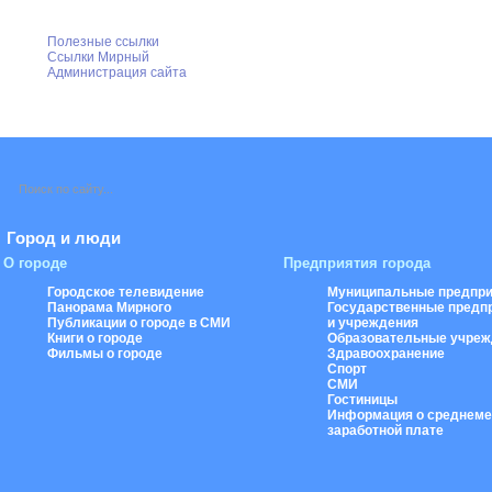
Полезные ссылки
Ссылки Мирный
Администрация сайта
Город и люди
О городе
Предприятия города
Городское телевидение
Муниципальные предпри
Панорама Мирного
Государственные предп
Публикации о городе в СМИ
и учреждения
Книги о городе
Образовательные учреж
Фильмы о городе
Здравоохранение
Спорт
СМИ
Гостиницы
Информация о среднеме
заработной плате