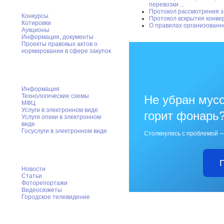
перевозки ...
Протокол рассмотрения за
Конкурсы
Протокол вскрытия конвер
Котировки
О правилах организованн
Аукционы
Информация, документы
Проекты правовых актов о
нормировании в сфере закупок
Муниципальные услуги
Информация
Технологические схемы
Не убран мусо
МФЦ
Услуги в электронном виде
горит фонарь
Услуги опеки в электронном
виде
Госуслуги в электронном виде
Столкнулись с проблемой —
Пресс-служба
Новости
Статьи
Фоторепортажи
Видеосюжеты
Городское телевидение
Градостроительство