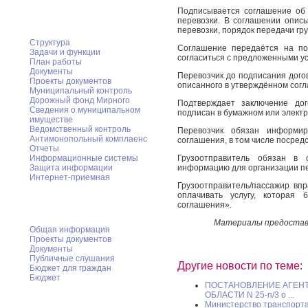
Подписывается соглашение об 
Администрация
перевозки. В соглашении опис
перевозки, порядок передачи гру
Структура
Соглашение передаётся на по
Задачи и функции
согласиться с предложенными ус
План работы
Документы
Перевозчик до подписания дого
Проекты документов
описанного в утверждённом сог
Муниципальный контроль
Дорожный фонд Мирного
Подтверждает заключение дог
Cведения о муниципальном
подписан в бумажном или электр
имуществе
Ведомственный контроль
Перевозчик обязан информир
Антимонопольный комплаенс
соглашения, в том числе посред
Отчеты
Грузоотправитель обязан в 
Информационные системы
информацию для организации пе
Защита информации
Интернет-приемная
Грузоотправитель/пассажир вп
оплачивать услугу, которая
ФЭУ администрации Мирного
соглашения».
Материалы предостав
Общая информация
Проекты документов
Документы
Публичные слушания
Другие новости по теме:
Бюджет для граждан
Бюджет
ПОСТАНОВЛЕНИЕ АГЕНТ
ОБЛАСТИ N 25-п/3 о ...
Муниципальный заказ
Министерство транспорта