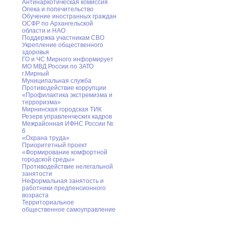
Антинаркотическая комиссия
Опека и попечительство
Обучение иностранных граждан
ОСФР по Архангельской
области и НАО
Поддержка участникам СВО
Укрепление общественного
здоровья
ГО и ЧС Мирного информирует
МО МВД России по ЗАТО
г.Мирный
Муниципальная cлужба
Противодействие коррупции
«Профилактика экстремизма и
терроризма»
Мирнинская городская ТИК
Резерв управленческих кадров
Межрайонная ИФНС России №
6
«Охрана труда»
Приоритетный проект
«Формирование комфортной
городской среды»
Противодействие нелегальной
занятости
Неформальная занятость и
работники предпенсионного
возраста
Территориальное
общественное самоуправление
Дополнительная информация