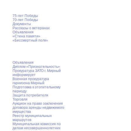
Великая Победа
75-лет Победы
70-лет Победы
Документы
Рассказы о ветеранах
Объявления
«Стена памяти»
«Бессмертный полк»
Информация для населения
Объявления
Диплом «Признательность»
Прокуратура ЗАТО г. Мирный
информирует
Военная прокуратура
гарнизона Мирный
Подготовка к отопительному
периоду
Защита потребителя
Торговля
Аукцион на право заключения
договора аренды недвижимого
имущества
Реестр муниципальных
маршрутов
Муниципальная комиссия по
делам несовершеннолетних