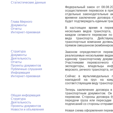
Статистические данные
Федеральный закон от 08.08.
осуществления перевозок в пр
Глава Мирного
отдельные законодательные акт
времени заключение договора
будет подтверждать единым тра
Глава Мирного
Документы
В настоящее время в перев
Отчеты
нескольких видов транспорта
Интернет-приемная
каждом сегменте перевозки по
вида транспорта. Действую
Городской Совет
транспортные компании должны
прямом смешанном (комбиниров
Структура
Законом определяются перево
Документы
реализуемые несколькими видам
Деятельность
единому транспортному докуме
Отчеты
Участниками перевозочного
Проекты документов
экспедиторы, владельцы инфр
Публичные слушания
морского, речного транспорта, 
Информация
Сейчас в мультимодальных 
Интернет-приемная
накладной на груз на каж
соответствующим виду транспор
КСК Мирного
Теперь заключение договора 
транспортным документом. Он
Общая информация
перевозки. Стороны договора б
Структура
передачи груза или пересадки 
Деятельность
подписаний со стороны отправит
Проекты документов
Новости и объявления
Новая схема оформления перево