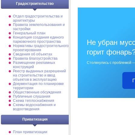
Градостроительство
Отдел градостроительства и
архитектуры
Правила землепользования и
застройки
Генеральный план
Концепция создания единого
Не убран мусо
парковочного пространства
Нормативы градостроительного
проектирования
горит фонарь
Сведения об объектах
Правила благоустройства
Размещение рекламных
Столкнулись с проблемой —
конструкций
Реестр выданных разрешений
на строительство и ввод
объектов в эксплуатацию
Документация по планировке
территории
Общественные обсуждения
Публичные слушания
Схема теплоснабжения
Схемы водоснабжения и
водоотведения
Приватизация
План приватизации