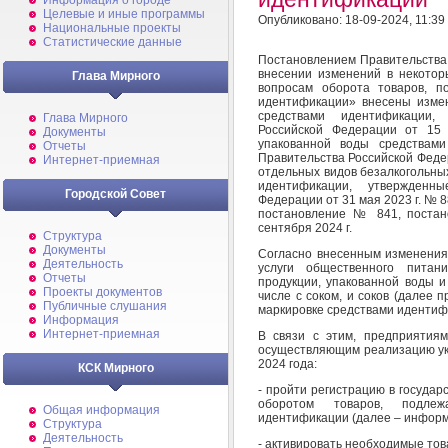
Информация о городе
Целевые и иные программы
Опубликовано: 18-09-2024, 11:39
Национальные проекты
Статистические данные
Постановлением Правительства 
внесении изменений в некотор
Глава Мирного
вопросам оборота товаров, п
идентификации» внесены изме
средствами идентификации,
Глава Мирного
Российской Федерации от 15
Документы
упакованной воды средствами
Отчеты
Правительства Российской Федер
Интернет-приемная
отдельных видов безалкогольных 
идентификации, утвержденн
Городской Совет
Федерации от 31 мая 2023 г. № 
постановление № 841, постан
сентября 2024 г.
Структура
Документы
Согласно внесенным изменениям
Деятельность
услуги общественного питан
Отчеты
продукции, упакованной воды и
Проекты документов
числе с соком, и соков (далее
Публичные слушания
маркировке средствами идентиф
Информация
Интернет-приемная
В связи с этим, предприятия
осуществляющим реализацию ука
2024 года:
КСК Мирного
- пройти регистрацию в госуда
оборотом товаров, подлеж
Общая информация
идентификации (далее – информ
Структура
Деятельность
- активировать необходимые тов