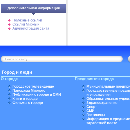
Дополнительная информация
Полезные ссылки
Ссылки Мирный
Администрация сайта
Город и люди
О городе
Предприятия города
Городское телевидение
Муниципальные предпри
Панорама Мирного
Государственные предп
Публикации о городе в СМИ
и учреждения
Книги о городе
Образовательные учреж
Фильмы о городе
Здравоохранение
Спорт
СМИ
Гостиницы
Информация о среднеме
заработной плате