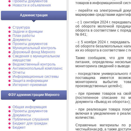
Проекты документов
товаров в информационной сист
Новости и объявления
- перейти на электронный док
маркировке средствами идентиф
Администрация
- с 1 сентября 2024 г. передав
об обороте молочной продукц
Структура
оборота в соответствии с поря
Задачи и функции
№ 841;
План работы
Документы
- с 5 ноября 2024 г. передава
Проекты документов
об обороте безалкогольных напит
Муниципальный контроль
их из оборота в соответствии с
Дорожный фонд Мирного
Cведения о муниципальном
Также сообщаем, что для пр
имуществе
питания, определены несколь
Ведомственный контроль
мониторинга сведений о выводе 
Антимонопольный комплаенс
Отчеты
- посредством универсального 
Информационные системы
поставщика имеется возмо
Защита информации
мониторинга выбытие тов
Интернет-приемная
производственных целей»);
- при приемке товаров на сво
ФЭУ администрации Мирного
(постепенное списание по м
документа «Вывод из оборота»);
Общая информация
- при реализации товара покуп
Проекты документов
включая в уведомление о реали
Документы
количество.
Публичные слушания
Бюджет для граждан
Справочные материалы по р
Бюджет
честныйзнак.рф, а также доступ