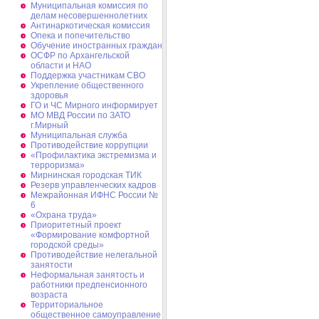
Муниципальная комиссия по
делам несовершеннолетних
Антинаркотическая комиссия
Опека и попечительство
Обучение иностранных граждан
ОСФР по Архангельской
области и НАО
Поддержка участникам СВО
Укрепление общественного
здоровья
ГО и ЧС Мирного информирует
МО МВД России по ЗАТО
г.Мирный
Муниципальная cлужба
Противодействие коррупции
«Профилактика экстремизма и
терроризма»
Мирнинская городская ТИК
Резерв управленческих кадров
Межрайонная ИФНС России №
6
«Охрана труда»
Приоритетный проект
«Формирование комфортной
городской среды»
Противодействие нелегальной
занятости
Неформальная занятость и
работники предпенсионного
возраста
Территориальное
общественное самоуправление