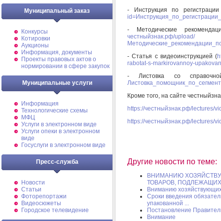
- Инструкция по регистраци
Муниципальный заказ
id=Инструкция_по_регистрации_
- Методические рекоменда
Конкурсы
честныйзнак.рф/upload/
Котировки
Методические_рекомендации_по
Аукционы
Информация, документы
- Статья с видеоинструкцией (
h
Проекты правовых актов о
rabotat-s-markirovannoy-upakova
нормировании в сфере закупок
- Листовка со справочн
Листовка_помощник_по_сегмент
Муниципальные услуги
Кроме того, на сайте честныйз
Информация
https://честныйзнак.рф/lecture
Технологические схемы
МФЦ
https://честныйзнак.рф/lecture
Услуги в электронном виде
Услуги опеки в электронном
виде
Госуслуги в электронном виде
Другие новости по теме:
Пресс-служба
ВНИМАНИЮ ХОЗЯЙСТВУ
Новости
ТОВАРОВ, ПОДЛЕЖАЩИХ .
Статьи
Вниманию хозяйствующих
Фоторепортажи
Сроки введения обязател
Видеосюжеты
упакованной ...
Городское телевидение
Постановление Правител
Внимание