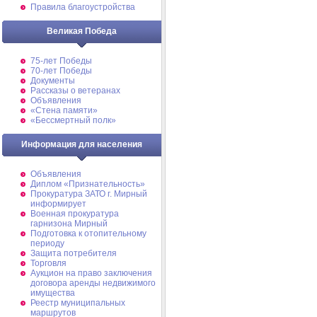
Правила благоустройства
Великая Победа
75-лет Победы
70-лет Победы
Документы
Рассказы о ветеранах
Объявления
«Стена памяти»
«Бессмертный полк»
Информация для населения
Объявления
Диплом «Признательность»
Прокуратура ЗАТО г. Мирный
информирует
Военная прокуратура
гарнизона Мирный
Подготовка к отопительному
периоду
Защита потребителя
Торговля
Аукцион на право заключения
договора аренды недвижимого
имущества
Реестр муниципальных
маршрутов