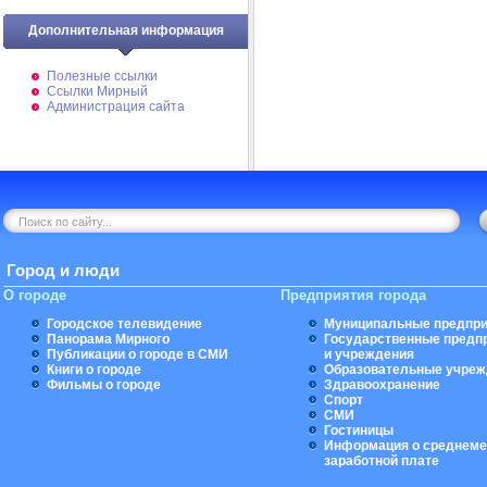
Дополнительная информация
Полезные ссылки
Ссылки Мирный
Администрация сайта
Город и люди
О городе
Предприятия города
Городское телевидение
Муниципальные предпри
Панорама Мирного
Государственные предп
Публикации о городе в СМИ
и учреждения
Книги о городе
Образовательные учреж
Фильмы о городе
Здравоохранение
Спорт
СМИ
Гостиницы
Информация о среднеме
заработной плате