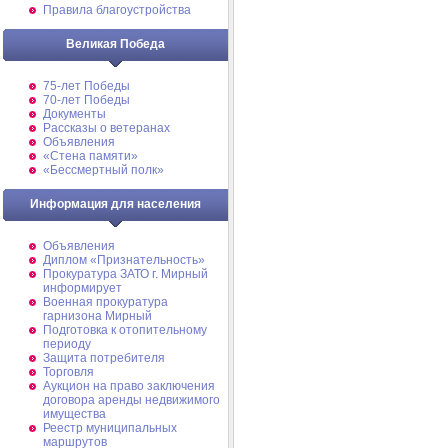
Правила благоустройства
Великая Победа
75-лет Победы
70-лет Победы
Документы
Рассказы о ветеранах
Объявления
«Стена памяти»
«Бессмертный полк»
Информация для населения
Объявления
Диплом «Признательность»
Прокуратура ЗАТО г. Мирный
информирует
Военная прокуратура
гарнизона Мирный
Подготовка к отопительному
периоду
Защита потребителя
Торговля
Аукцион на право заключения
договора аренды недвижимого
имущества
Реестр муниципальных
маршрутов