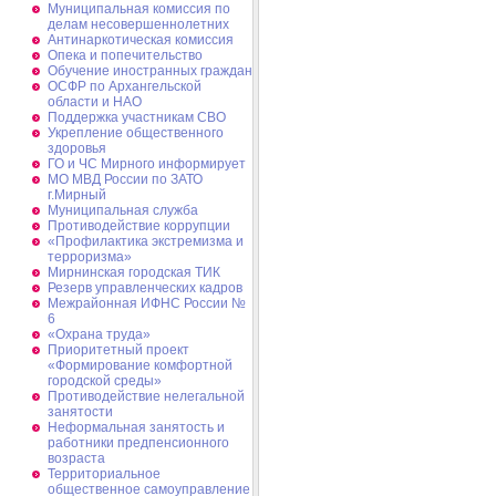
Муниципальная комиссия по
делам несовершеннолетних
Антинаркотическая комиссия
Опека и попечительство
Обучение иностранных граждан
ОСФР по Архангельской
области и НАО
Поддержка участникам СВО
Укрепление общественного
здоровья
ГО и ЧС Мирного информирует
МО МВД России по ЗАТО
г.Мирный
Муниципальная cлужба
Противодействие коррупции
«Профилактика экстремизма и
терроризма»
Мирнинская городская ТИК
Резерв управленческих кадров
Межрайонная ИФНС России №
6
«Охрана труда»
Приоритетный проект
«Формирование комфортной
городской среды»
Противодействие нелегальной
занятости
Неформальная занятость и
работники предпенсионного
возраста
Территориальное
общественное самоуправление