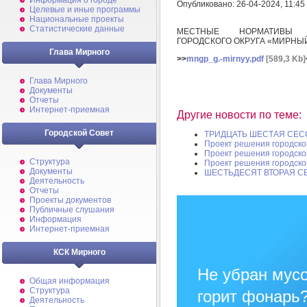
Информация о городе
Опубликовано: 26-04-2024, 11:45
Целевые и иные программы
Национальные проекты
Статистические данные
МЕСТНЫЕ НОРМАТИВЫ Г
ГОРОДСКОГО ОКРУГА «МИРНЫЙ»
Глава Мирного
>>
mngp_g.-mirnyy.pdf
[589,3 Kb]
Глава Мирного
Документы
Отчеты
Интернет-приемная
Другие новости по теме:
Городской Совет
ТРИДЦАТЬ ШЕСТАЯ СЕС
Проект решения городско
Проект решения городско
Структура
Проект решения городско
Документы
ШЕСТЬДЕСЯТ ВТОРАЯ С
Деятельность
Отчеты
Проекты документов
Публичные слушания
Информация
Интернет-приемная
КСК Мирного
Не убран мусо
Общая информация
Структура
горит фонарь
Деятельность