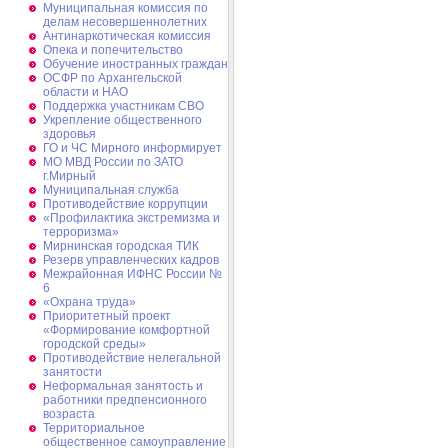
Муниципальная комиссия по
делам несовершеннолетних
Антинаркотическая комиссия
Опека и попечительство
Обучение иностранных граждан
ОСФР по Архангельской
области и НАО
Поддержка участникам СВО
Укрепление общественного
здоровья
ГО и ЧС Мирного информирует
МО МВД России по ЗАТО
г.Мирный
Муниципальная cлужба
Противодействие коррупции
«Профилактика экстремизма и
терроризма»
Мирнинская городская ТИК
Резерв управленческих кадров
Межрайонная ИФНС России №
6
«Охрана труда»
Приоритетный проект
«Формирование комфортной
городской среды»
Противодействие нелегальной
занятости
Неформальная занятость и
работники предпенсионного
возраста
Территориальное
общественное самоуправление