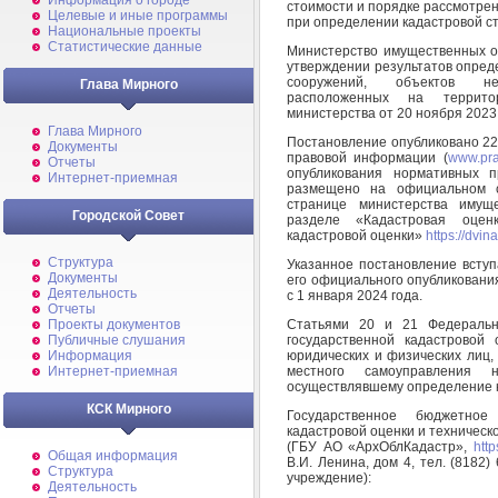
Информация о городе
стоимости и порядке рассмотре
Целевые и иные программы
при определении кадастровой с
Национальные проекты
Статистические данные
Министерство имущественных о
утверждении результатов опред
сооружений, объектов нез
Глава Мирного
расположенных на территор
министерства от 20 ноября 2023 
Глава Мирного
Постановление опубликовано 22
Документы
правовой информации (
www.pra
Отчеты
опубликования нормативных п
Интернет-приемная
размещено на официальном с
странице министерства имущ
Городской Совет
разделе «Кадастровая оценк
кадастровой оценки»
https://dvin
Структура
Указанное постановление вступ
Документы
его официального опубликовани
Деятельность
с 1 января 2024 года.
Отчеты
Статьями 20 и 21 Федераль
Проекты документов
государственной кадастровой
Публичные слушания
юридических и физических лиц, 
Информация
местного самоуправления 
Интернет-приемная
осуществлявшему определение к
КСК Мирного
Государственное бюджетное
кадастровой оценки и техническ
(ГБУ АО «АрхОблКадастр»,
http
Общая информация
В.И. Ленина, дом 4, тел. (8182) 
Структура
учреждение):
Деятельность