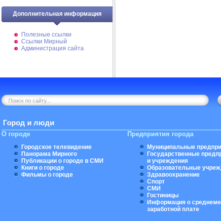
Дополнительная информация
Полезные ссылки
Ссылки Мирный
Администрация сайта
Город и люди
О городе
Предприятия города
Городское телевидение
Муниципальные предпри
Панорама Мирного
Государственные предп
Публикации о городе в СМИ
и учреждения
Книги о городе
Образовательные учреж
Фильмы о городе
Здравоохранение
Спорт
СМИ
Гостиницы
Информация о среднеме
заработной плате