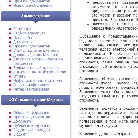
Проекты документов
предоставляет разъясн
Новости и объявления
стоимости, в соответ
предоставлении разъяс
стоимости, и формой пр
Администрация
приказом Росреестра от 6 
рассматривает заявле
определении кадастровой
Структура
Задачи и функции
Обращение о предоставлении
План работы
содержать фамилию, имя, отче
Документы
полное наименование, местона
Проекты документов
телефона, адрес электронной 
Муниципальный контроль
недвижимости. В случае в
Дорожный фонд Мирного
предоставлении разъяснений о
Cведения о муниципальном
стоимости, такие ошибки п
имуществе
учреждения об исправлении о
Ведомственный контроль
стоимости.
Антимонопольный комплаенс
Отчеты
Заявление об исправлении ош
Информационные системы
стоимости (далее – заявление)
Защита информации
лица, а также органы государс
Интернет-приемная
Заявление может быть подано
государственный реестр недви
ФЭУ администрации Мирного
стоимости.
Заявление подается в бюджет
лично, регистрируемым почтовы
Общая информация
использованием информаци
Проекты документов
пользования, в том числе сет
Документы
муниципальных услуг.
Публичные слушания
Бюджет для граждан
Заявление должно содержать:
Бюджет