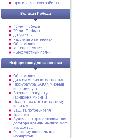
Правила благоустройства
Великая Победа
75-лет Победы
70-лет Победы
Документы
Рассказы о ветеранах
Объявления
«Стена памяти»
«Бессмертный полк»
Информация для населения
Объявления
Диплом «Признательность»
Прокуратура ЗАТО г. Мирный
информирует
Военная прокуратура
гарнизона Мирный
Подготовка к отопительному
периоду
Защита потребителя
Торговля
Аукцион на право заключения
договора аренды недвижимого
имущества
Реестр муниципальных
маршрутов