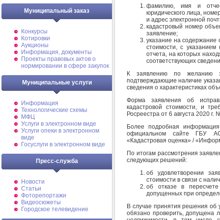
фамилию, имя и отчес
Муниципальный заказ
юридического лица, номер
и адрес электронной почт
кадастровый номер объек
Конкурсы
заявление;
Котировки
указание на содержание 
Аукционы
стоимости, с указанием 
Информация, документы
отчета, на которых наход
Проекты правовых актов о
соответствующих сведений
нормировании в сфере закупок
К заявлению по желанию з
подтверждающие наличие указан
Муниципальные услуги
сведения о характеристиках объ
Форма заявления об исправ
Информация
кадастровой стоимости, и тр
Технологические схемы
Росреестра от 6 августа 2020 г. 
МФЦ
Услуги в электронном виде
Более подробная информация
Услуги опеки в электронном
официальном сайте ГБУ АО
виде
«Кадастровая оценка» / «Инфор
Госуслуги в электронном виде
По итогам рассмотрения заявл
следующих решений:
Пресс-служба
об удовлетворении зая
стоимости в связи с нали
Новости
об отказе в пересчете
Статьи
допущенных при определе
Фоторепортажи
Видеосюжеты
В случае принятия решения об 
Городское телевидение
обязано проверить, допущена 
недвижимости, в том числе с