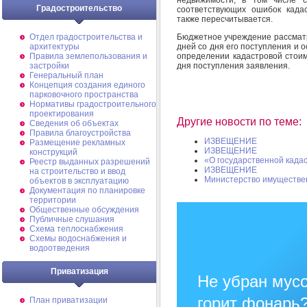
Градостроительство
соответствующих ошибок када
также пересчитывается.
Бюджетное учреждение рассматр
Отдел градостроительства и
дней со дня его поступления и
архитектуры
определении кадастровой стоим
Правила землепользования и
дня поступления заявления.
застройки
Генеральный план
Концепция создания единого
парковочного пространства
Нормативы градостроительного
проектирования
Другие новости по теме:
Сведения об объектах
Правила благоустройства
ИЗВЕЩЕНИЕ
Размещение рекламных
ИЗВЕЩЕНИЕ
конструкций
«О государственной када
Реестр выданных разрешений
ИЗВЕЩЕНИЕ
на строительство и ввод
Министерство имуществе
объектов в эксплуатацию
Документация по планировке
территории
Общественные обсуждения
Публичные слушания
Схема теплоснабжения
Схемы водоснабжения и
водоотведения
Приватизация
Не убран мусо
горит фонарь
План приватизации