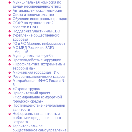
Муниципальная комиссия по
делам несовершеннолетних
Антинаркотическая комиссия
Опека и попечительство
Обучение иностранных граждан
ОСФР по Архангельской
области и НАО
Поддержка участникам СВО
Укрепление общественного
здоровья
ГО и ЧС Мирного информирует
МО МВД России по ЗАТО
г.Мирный
Муниципальная cлужба
Противодействие коррупции
«Профилактика экстремизма и
терроризма»
Мирнинская городская ТИК
Резерв управленческих кадров
Межрайонная ИФНС России №
6
«Охрана труда»
Приоритетный проект
«Формирование комфортной
городской среды»
Противодействие нелегальной
занятости
Неформальная занятость и
работники предпенсионного
возраста
Территориальное
общественное самоуправление