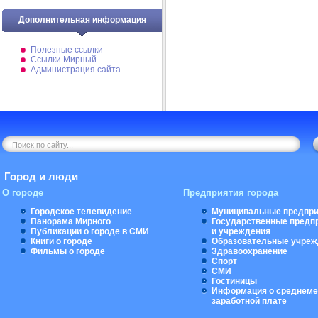
Дополнительная информация
Полезные ссылки
Ссылки Мирный
Администрация сайта
Город и люди
О городе
Предприятия города
Городское телевидение
Муниципальные предпри
Панорама Мирного
Государственные предп
Публикации о городе в СМИ
и учреждения
Книги о городе
Образовательные учреж
Фильмы о городе
Здравоохранение
Спорт
СМИ
Гостиницы
Информация о среднеме
заработной плате