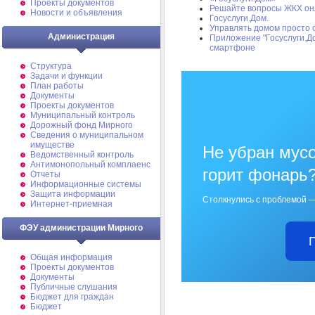
Проекты документов
Решайте вопросы ЖКХ он
Новости и объявления
Госуслуги.Дом.
Управлять домом просто 
Администрация
Приложение "Госуслуги.Д
смартфоне
Структура
Задачи и функции
План работы
Документы
Проекты документов
Муниципальный контроль
Дорожный фонд Мирного
Cведения о муниципальном
имуществе
Не убран мусо
Ведомственный контроль
Антимонопольный комплаенс
горит фонарь
Отчеты
Информационные системы
Защита информации
Столкнулись с проблемой —
Интернет-приемная
ФЭУ администрации Мирного
Общая информация
Проекты документов
Документы
Публичные слушания
Бюджет для граждан
Бюджет