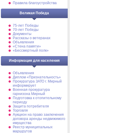
Правила благоустройства
Великая Победа
75-лет Победы
70-лет Победы
Документы
Рассказы о ветеранах
Объявления
«Стена памяти»
«Бессмертный полк»
Информация для населения
Объявления
Диплом «Признательность»
Прокуратура ЗАТО г. Мирный
информирует
Военная прокуратура
гарнизона Мирный
Подготовка к отопительному
периоду
Защита потребителя
Торговля
Аукцион на право заключения
договора аренды недвижимого
имущества
Реестр муниципальных
маршрутов