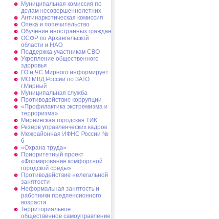
Муниципальная комиссия по
делам несовершеннолетних
Антинаркотическая комиссия
Опека и попечительство
Обучение иностранных граждан
ОСФР по Архангельской
области и НАО
Поддержка участникам СВО
Укрепление общественного
здоровья
ГО и ЧС Мирного информирует
МО МВД России по ЗАТО
г.Мирный
Муниципальная cлужба
Противодействие коррупции
«Профилактика экстремизма и
терроризма»
Мирнинская городская ТИК
Резерв управленческих кадров
Межрайонная ИФНС России №
6
«Охрана труда»
Приоритетный проект
«Формирование комфортной
городской среды»
Противодействие нелегальной
занятости
Неформальная занятость и
работники предпенсионного
возраста
Территориальное
общественное самоуправление