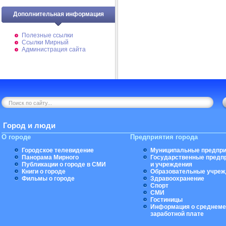
Дополнительная информация
Полезные ссылки
Ссылки Мирный
Администрация сайта
Город и люди
О городе
Предприятия города
Городское телевидение
Муниципальные предпри
Панорама Мирного
Государственные предп
Публикации о городе в СМИ
и учреждения
Книги о городе
Образовательные учреж
Фильмы о городе
Здравоохранение
Спорт
СМИ
Гостиницы
Информация о среднеме
заработной плате