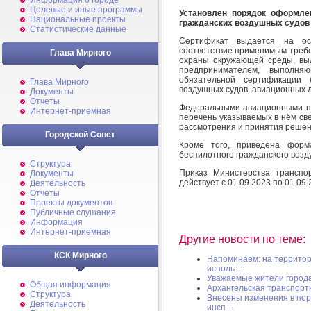
Информация о городе
Целевые и иные программы
Установлен порядок оформле
Национальные проекты
гражданских воздушных судов 
Статистические данные
Сертификат выдается на ос
соответствие применимым требо
Глава Мирного
охраны окружающей среды, вы
предпринимателем, выполня
обязательной сертификации 
Глава Мирного
воздушных судов, авиационных д
Документы
Отчеты
Федеральными авиационными пр
Интернет-приемная
перечень указываемых в нём све
рассмотрения и принятия решен
Городской Совет
Кроме того, приведена фор
беспилотного гражданского возд
Структура
Приказ Министерства транспо
Документы
действует с 01.09.2023 по 01.09.
Деятельность
Отчеты
Проекты документов
Публичные слушания
Информация
Интернет-приемная
Другие новости по теме:
КСК Мирного
Напоминаем: на территор
исполь ...
Уважаемые жители город
Общая информация
Архангельская транспорт
Структура
Внесены изменения в пор
Деятельность
инсп ...