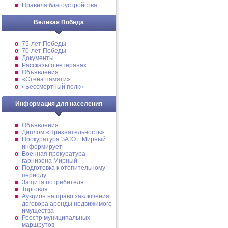
Правила благоустройства
Великая Победа
75-лет Победы
70-лет Победы
Документы
Рассказы о ветеранах
Объявления
«Стена памяти»
«Бессмертный полк»
Информация для населения
Объявления
Диплом «Признательность»
Прокуратура ЗАТО г. Мирный
информирует
Военная прокуратура
гарнизона Мирный
Подготовка к отопительному
периоду
Защита потребителя
Торговля
Аукцион на право заключения
договора аренды недвижимого
имущества
Реестр муниципальных
маршрутов