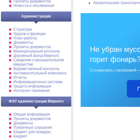
Проекты документов
Архангельская транспорт
Новости и объявления
Администрация
Структура
Задачи и функции
План работы
Документы
Проекты документов
Не убран мусо
Муниципальный контроль
Дорожный фонд Мирного
горит фонарь
Cведения о муниципальном
имуществе
Ведомственный контроль
Столкнулись с проблемой —
Антимонопольный комплаенс
Отчеты
Информационные системы
Защита информации
Интернет-приемная
ФЭУ администрации Мирного
Общая информация
Проекты документов
Документы
Публичные слушания
Бюджет для граждан
Бюджет