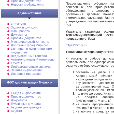
Проекты документов
Предоставление субсидии н
Новости и объявления
понесенных при приобретен
оборудования по договору ф
Администрация
достижения целевых показа
«Комплексное улучшение благоу
утвержденной постановлением 
Структура
904.
Задачи и функции
План работы
Указатель страницы офици
Документы
телекоммуникационной сет
Проекты документов
проведение отбора
Муниципальный контроль
https://mirniy.ru/
Дорожный фонд Мирного
Cведения о муниципальном
Требования отбора получателе
имуществе
Ведомственный контроль
К участию в отборе допуск
Антимонопольный комплаенс
деятельность, при одновременн
Отчеты
участие в отборе следующим тр
Информационные системы
Защита информации
состоять на учете в 
Интернет-приемная
Архангельской област
нахождения юридического
ФЭУ администрации Мирного
осуществлять деятельн
автомагистралей (код 
являющуюся основным вид
Общая информация
наличие договора лизин
Проекты документов
на предмет лизинга
Документы
(сублизингополучателю);
Публичные слушания
не иметь просроченной
Бюджет для граждан
субсидий и бюджетных ин
Бюджет
не получать средства и