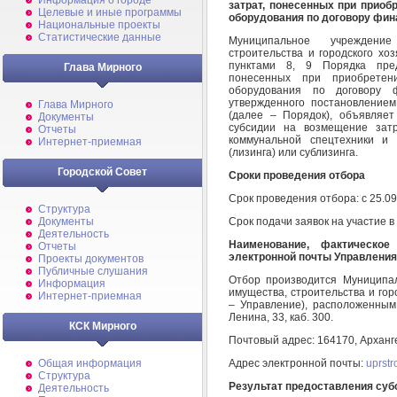
Информация о городе
затрат, понесенных при приоб
Целевые и иные программы
оборудования по договору фин
Национальные проекты
Статистические данные
Муниципальное учреждение
строительства и городского хо
пунктами 8, 9 Порядка пре
Глава Мирного
понесенных при приобретен
оборудования по договору ф
утвержденного постановление
Глава Мирного
(далее – Порядок), объявляе
Документы
субсидии на возмещение зат
Отчеты
коммунальной спецтехники и
Интернет-приемная
(лизинга) или сублизинга.
Городской Совет
Сроки проведения отбора
Срок проведения отбора: с 25.09
Структура
Срок подачи заявок на участие в 
Документы
Деятельность
Наименование, фактическое
Отчеты
электронной почты Управления
Проекты документов
Публичные слушания
Отбор производится Муниципа
Информация
имущества, строительства и го
Интернет-приемная
– Управление), расположенным 
Ленина, 33, каб. 300.
КСК Мирного
Почтовый адрес: 164170, Архангел
Адрес электронной почты:
uprstr
Общая информация
Структура
Результат предоставления суб
Деятельность