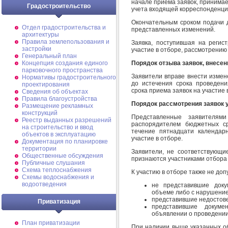
начале приема заявок, принимае
Градостроительство
учета входящей корреспонденци
Окончательным сроком подачи д
Отдел градостроительства и
представленных изменений.
архитектуры
Правила землепользования и
Заявка, поступившая на регис
застройки
участие в отборе, рассмотрению
Генеральный план
Порядок отзыва заявок, внесен
Концепция создания единого
парковочного пространства
Заявители вправе внести измене
Нормативы градостроительного
до истечения срока проведени
проектирования
срока приема заявок на участие 
Сведения об объектах
Правила благоустройства
Порядок рассмотрения заявок 
Размещение рекламных
конструкций
Представленные заявителям
Реестр выданных разрешений
распорядителем бюджетных ср
на строительство и ввод
течение пятнадцати календар
объектов в эксплуатацию
участие в отборе.
Документация по планировке
территории
Заявители, не соответствующи
Общественные обсуждения
признаются участниками отбора 
Публичные слушания
Схема теплоснабжения
К участию в отборе также не доп
Схемы водоснабжения и
водоотведения
не представившие доку
объеме либо с нарушени
представившие недостове
Приватизация
представившие докуме
объявлении о проведении
План приватизации
При наличии выше указанных об