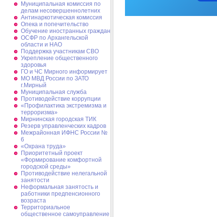
Муниципальная комиссия по
делам несовершеннолетних
Антинаркотическая комиссия
Опека и попечительство
Обучение иностранных граждан
ОСФР по Архангельской
области и НАО
Поддержка участникам СВО
Укрепление общественного
здоровья
ГО и ЧС Мирного информирует
МО МВД России по ЗАТО
г.Мирный
Муниципальная cлужба
Противодействие коррупции
«Профилактика экстремизма и
терроризма»
Мирнинская городская ТИК
Резерв управленческих кадров
Межрайонная ИФНС России №
6
«Охрана труда»
Приоритетный проект
«Формирование комфортной
городской среды»
Противодействие нелегальной
занятости
Неформальная занятость и
работники предпенсионного
возраста
Территориальное
общественное самоуправление