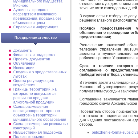
муниципального имущества
отклонению с уведомлением заяв
Мирного
течение пяти календарных дней 
Аукционы, продажа
посредством публичного
В случае если к отбору не допу
предложения, продажа без
решению главного распорядител
объявления цены
Справочная информация
Порядок предоставления у
объявления о проведении отб
предоставления;
Предпринимательство
Разъяснение положений объяв
телефону Управления 8(81834
Документы
экологии и муниципального к
Финансовая поддержка
рабочего времени Управления в
Проекты документов
Объявления
Срок, в течение которого 
Инвестиции
соглашение о предоставлен
Сведения о предоставленных
(победителей) отбора уклонив
льготах
Оценка регулирующего
В течение десяти календарных 
воздействия
Мирного об утверждении резу
Границы территорий, на
получателем субсидии заключае
которых не допускается
розничная продажа
Соглашение заключается глав
алкогольной продукции
городского округа Архангельско
Схема размещения
нестационарных торговых
Победитель отбора признается 
объектов на территории
его отказа от подписания согл
муниципального образования
дня издания постановления ад
Схема размещения рекламных
отбора.
конструкций
prilozhenie-forma-subsidiya
Имущественная поддержка
Полезные ссылки