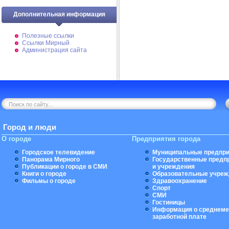
Дополнительная информация
Полезные ссылки
Ссылки Мирный
Администрация сайта
Город и люди
О городе
Предприятия города
Городское телевидение
Муниципальные предпри
Панорама Мирного
Государственные предп
Публикации о городе в СМИ
и учреждения
Книги о городе
Образовательные учреж
Фильмы о городе
Здравоохранение
Спорт
СМИ
Гостиницы
Информация о среднеме
заработной плате