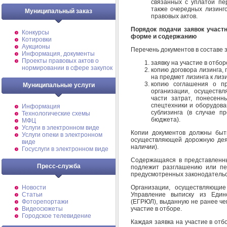
связанных с уплатой пер
также очередных лизинг
Муниципальный заказ
правовых актов.
Порядок подачи заявок участ
Конкурсы
форме и содержанию
Котировки
Аукционы
Перечень документов в составе з
Информация, документы
Проекты правовых актов о
заявку на участие в отбо
нормировании в сфере закупок
копию договора лизинга,
на предмет лизинга к лиз
копию соглашения о пр
Муниципальные услуги
организации, осуществ
части затрат, понесен
спецтехники и оборудова
Информация
сублизинга (в случае п
Технологические схемы
бюджета).
МФЦ
Услуги в электронном виде
Копии документов должны быт
Услуги опеки в электронном
осуществляющей дорожную деят
виде
наличии).
Госуслуги в электронном виде
Содержащаяся в представленн
Пресс-служба
подлежит разглашению или пе
предусмотренных законодательс
Организации, осуществляющие
Новости
Управление выписку из Едино
Статьи
(ЕГРЮЛ), выданную не ранее че
Фоторепортажи
участие в отборе.
Видеосюжеты
Городское телевидение
Каждая заявка на участие в отб