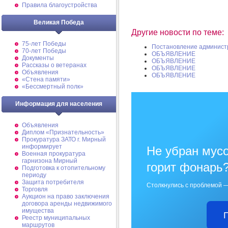
Правила благоустройства
Великая Победа
Другие новости по теме:
75-лет Победы
Постановление админист
70-лет Победы
ОБЪЯВЛЕНИЕ
Документы
ОБЪЯВЛЕНИЕ
Рассказы о ветеранах
ОБЪЯВЛЕНИЕ
Объявления
ОБЪЯВЛЕНИЕ
«Стена памяти»
«Бессмертный полк»
Информация для населения
Объявления
Диплом «Признательность»
Прокуратура ЗАТО г. Мирный
информирует
Не убран мусо
Военная прокуратура
гарнизона Мирный
горит фонарь
Подготовка к отопительному
периоду
Защита потребителя
Столкнулись с проблемой —
Торговля
Аукцион на право заключения
договора аренды недвижимого
имущества
Реестр муниципальных
маршрутов