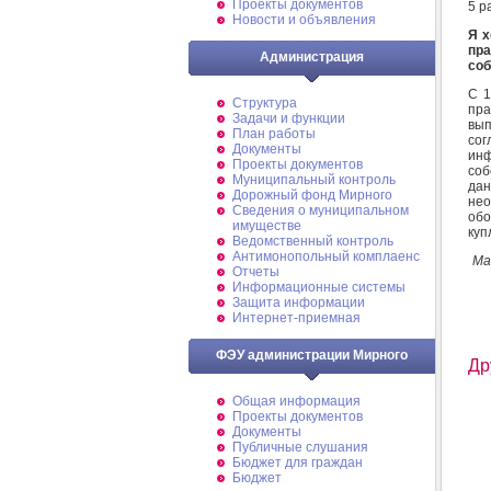
Проекты документов
5 р
Новости и объявления
Я х
пр
Администрация
соб
С 1
Структура
пра
Задачи и функции
вып
План работы
сог
Документы
инф
Проекты документов
соб
Муниципальный контроль
дан
Дорожный фонд Мирного
не
Cведения о муниципальном
обо
имуществе
куп
Ведомственный контроль
Антимонопольный комплаенс
Ма
Отчеты
Информационные системы
Защита информации
Интернет-приемная
ФЭУ администрации Мирного
Др
Общая информация
Проекты документов
Документы
Публичные слушания
Бюджет для граждан
Бюджет