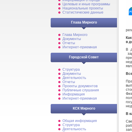
Информация о городе
Целевые и иные программы
Национальные проекты
Статистические данные
Глава Мирного
рег
Глава Мирного
Как
Документы
в д
Отчеты
Интернет-приемная
В д
зар
Городской Совет
пре
нед
явл
Структура
Все
Документы
Деятельность
Пра
Отчеты
вып
Проекты документов
сто
Публичные слушания
Фи
Информация
по
Интернет-приемная
гос
нед
КСК Мирного
В к
Общая информация
Све
Структура
раб
Деятельность
зап