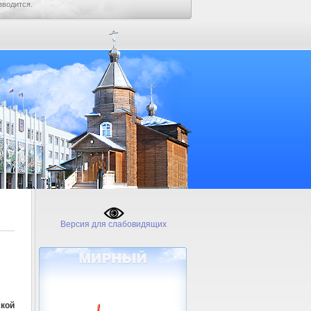
зводится.
Версия для слабовидящих
кой