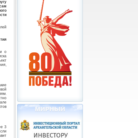
угу
сам
ого
сти
елей
стия
и о
иска
ъект
ния,
акие
овой
лям.
тно
але
ктов
ее 3
Если
авит