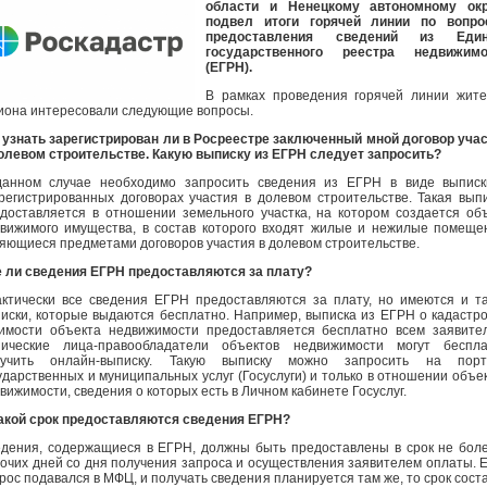
области и Ненецкому автономному окр
подвел итоги горячей линии по вопро
предоставления сведений из Един
государственного реестра недвижимо
(ЕГРН).
В рамках проведения горячей линии жит
иона интересовали следующие вопросы.
 узнать зарегистрирован ли в Росреестре заключенный мной договор уча
олевом строительстве. Какую выписку из ЕГРН следует запросить?
анном случае необходимо запросить сведения из ЕГРН в виде выписк
егистрированных договорах участия в долевом строительстве. Такая вып
доставляется в отношении земельного участка, на котором создается об
вижимого имущества, в состав которого входят жилые и нежилые помеще
яющиеся предметами договоров участия в долевом строительстве.
 ли сведения ЕГРН предоставляются за плату?
ктически все сведения ЕГРН предоставляются за плату, но имеются и т
иски, которые выдаются бесплатно. Например, выписка из ЕГРН о кадастр
имости объекта недвижимости предоставляется бесплатно всем заявите
зические лица-правообладатели объектов недвижимости могут беспла
лучить онлайн-выписку. Такую выписку можно запросить на порт
ударственных и муниципальных услуг (Госуслуги) и только в отношении объе
вижимости, сведения о которых есть в Личном кабинете Госуслуг.
акой срок предоставляются сведения ЕГРН?
дения, содержащиеся в ЕГРН, должны быть предоставлены в срок не бол
очих дней со дня получения запроса и осуществления заявителем оплаты. 
рос подавался в МФЦ, и получать сведения планируется там же, то срок сост