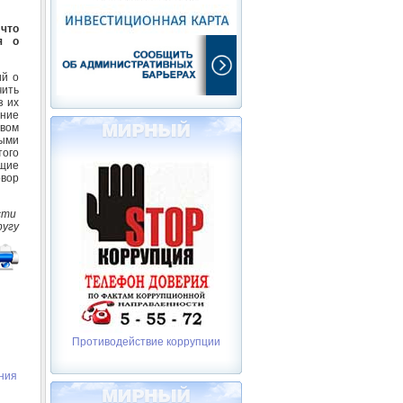
 что
я о
ий о
чить
з их
ение
твом
ными
того
щие
овор
асти
ругу
Противодействие коррупции
ения