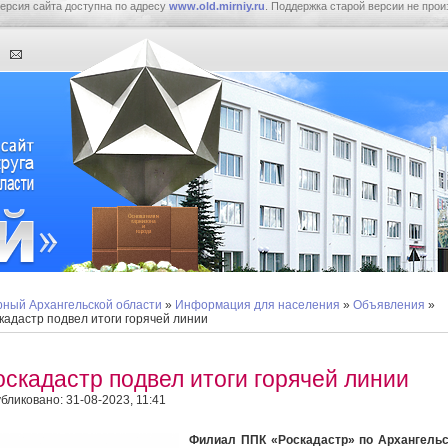
ерсия сайта доступна по адресу
www.old.mirniy.ru
. Поддержка старой версии не прои
ный Архангельской области
»
Информация для населения
»
Объявления
»
кадастр подвел итоги горячей линии
оскадастр подвел итоги горячей линии
бликовано: 31-08-2023, 11:41
Филиал ППК «Роскадастр» по Архангельс