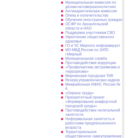
Муниципальная комиссия по
делам несовершеннолетних
Антинаркотическая комиссия
Опека и попечительство
Обучение иностранных граждан
ОСФР по Архангельской
области и НАО
Поддержка участникам СВО
Укрепление общественного
здоровья
ГО и ЧС Мирного информирует
МО МВД России по ЗАТО
г.Мирный
Муниципальная cлужба
Противодействие коррупции
«Профилактика экстремизма и
терроризма»
Мирнинская городская ТИК
Резерв управленческих кадров
Межрайонная ИФНС России №
6
«Охрана труда»
Приоритетный проект
«Формирование комфортной
городской среды»
Противодействие нелегальной
занятости
Неформальная занятость и
работники предпенсионного
возраста
Территориальное
общественное самоуправление