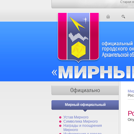
Старая в
Мир
Рос
Мирный официальный
Р
Устав Мирного
Опу
Символика Мирного
Награды и поощрения
Мирного