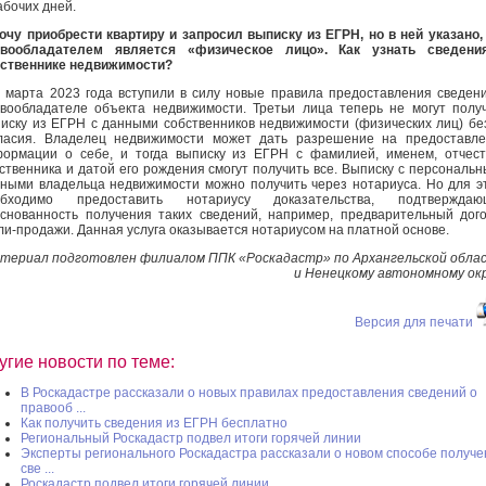
абочих дней.
очу приобрести квартиру и запросил выписку из ЕГРН, но в ней указано,
авообладателем является «физическое лицо». Как узнать сведени
ственнике недвижимости?
 марта 2023 года вступили в силу новые правила предоставления сведен
вообладателе объекта недвижимости. Третьи лица теперь не могут полу
иску из ЕГРН с данными собственников недвижимости (физических лиц) бе
ласия. Владелец недвижимости может дать разрешение на предоставл
ормации о себе, и тогда выписку из ЕГРН с фамилией, именем, отчес
ственника и датой его рождения смогут получить все. Выписку с персональ
ными владельца недвижимости можно получить через нотариуса. Но для э
обходимо предоставить нотариусу доказательства, подтверждаю
снованность получения таких сведений, например, предварительный дог
ли-продажи. Данная услуга оказывается нотариусом на платной основе.
териал подготовлен филиалом ППК «Роскадастр» по Архангельской обл
и Ненецкому автономному ок
Версия для печати
угие новости по теме:
В Роскадастре рассказали о новых правилах предоставления сведений о
правооб ...
Как получить сведения из ЕГРН бесплатно
Региональный Роскадастр подвел итоги горячей линии
Эксперты регионального Роскадастра рассказали о новом способе получ
све ...
Роскадастр подвел итоги горячей линии