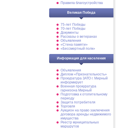
Правила благоустройства
Великая Победа
75-лет Победы
70-лет Победы
Документы
Рассказы о ветеранах
Объявления
«Стена памяти»
«Бессмертный полк»
Информация для населения
Объявления
Диплом «Признательность»
Прокуратура ЗАТО г. Мирный
информирует
Военная прокуратура
гарнизона Мирный
Подготовка к отопительному
периоду
Защита потребителя
Торговля
Аукцион на право заключения
договора аренды недвижимого
имущества
Реестр муниципальных
маршрутов