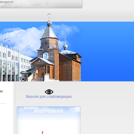
зводится.
ак
Версия для слабовидящих