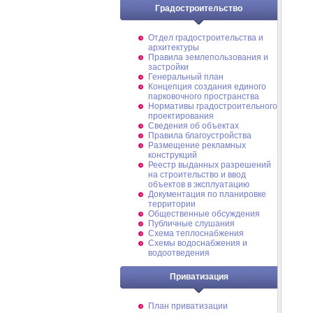
Градостроительство
Отдел градостроительства и
архитектуры
Правила землепользования и
застройки
Генеральный план
Концепция создания единого
парковочного пространства
Нормативы градостроительного
проектирования
Сведения об объектах
Правила благоустройства
Размещение рекламных
конструкций
Реестр выданных разрешений
на строительство и ввод
объектов в эксплуатацию
Документация по планировке
территории
Общественные обсуждения
Публичные слушания
Схема теплоснабжения
Схемы водоснабжения и
водоотведения
Приватизация
План приватизации