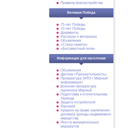
Правила благоустройства
Великая Победа
75-лет Победы
70-лет Победы
Документы
Рассказы о ветеранах
Объявления
«Стена памяти»
«Бессмертный полк»
Информация для населения
Объявления
Диплом «Признательность»
Прокуратура ЗАТО г. Мирный
информирует
Военная прокуратура
гарнизона Мирный
Подготовка к отопительному
периоду
Защита потребителя
Торговля
Аукцион на право заключения
договора аренды недвижимого
имущества
Реестр муниципальных
маршрутов