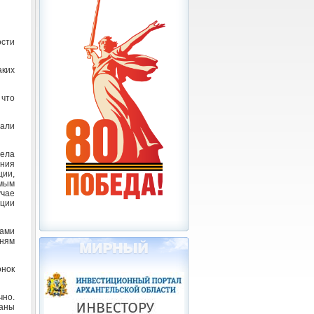
ости
аких
 что
али
ела
ния
ции,
емым
учае
ции
тами
дням
онок
чно.
аны