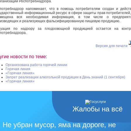
рганизации Роспотребнадзора.
потребнадзор напоминает, что в помощь потребителям создан и дейст
ударственный информационный ресурс в сфере защиты прав потребителей,
змещена вся необходимая информация, в том числе о предприяти
изводящих и реализующих фальсифицированную пищевую продукцию.
туация по надзору за плодоовощной продукцией остается на контр
потребнадзора.
Версия для печати
угие новости по теме:
Организована работа горячей линии
Горячая линия
«Горячая линия»
Запрет реализации алкогольной продукции в День знаний (1 сентября)
«Горячая линия»
Жалобы на всё
Не убран мусор, яма на дороге, не