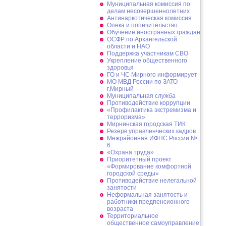
Муниципальная комиссия по
делам несовершеннолетних
Антинаркотическая комиссия
Опека и попечительство
Обучение иностранных граждан
ОСФР по Архангельской
области и НАО
Поддержка участникам СВО
Укрепление общественного
здоровья
ГО и ЧС Мирного информирует
МО МВД России по ЗАТО
г.Мирный
Муниципальная cлужба
Противодействие коррупции
«Профилактика экстремизма и
терроризма»
Мирнинская городская ТИК
Резерв управленческих кадров
Межрайонная ИФНС России №
6
«Охрана труда»
Приоритетный проект
«Формирование комфортной
городской среды»
Противодействие нелегальной
занятости
Неформальная занятость и
работники предпенсионного
возраста
Территориальное
общественное самоуправление