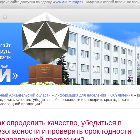
ерсия сайта доступна по адресу
www.old.mirniy.ru
. Поддержка старой версии не прои
ный Архангельской области
»
Информация для населения
»
Объявления
» К
еделить качество, убедиться в безопасности и проверить срок годности
доовощной продукции?
ак определить качество, убедиться в
езопасности и проверить срок годности
лодоовощной продукции?