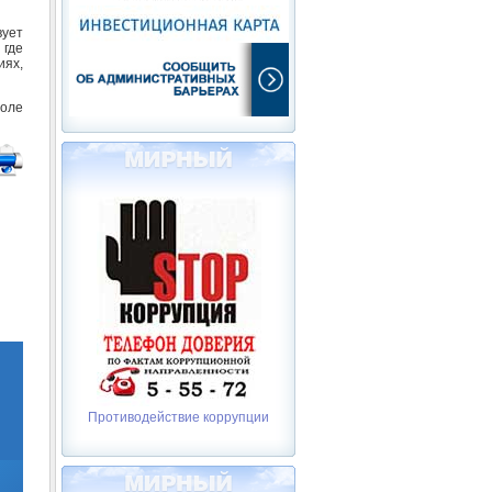
вует
 где
ях,
оле
Противодействие коррупции