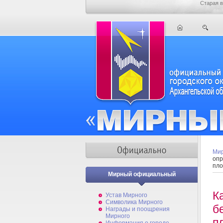
Старая в
Мир
опр
пло
Мирный официальный
К
Устав Мирного
Символика Мирного
б
Награды и поощрения
Мирного
п