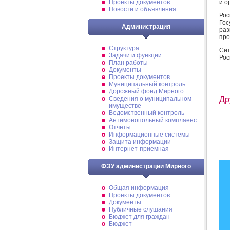
и о
Проекты документов
Новости и объявления
Рос
Гос
Администрация
ра
про
Структура
Си
Задачи и функции
Рос
План работы
Документы
Проекты документов
Муниципальный контроль
Дорожный фонд Мирного
Cведения о муниципальном
Др
имуществе
Ведомственный контроль
Антимонопольный комплаенс
Отчеты
Информационные системы
Защита информации
Интернет-приемная
ФЭУ администрации Мирного
Общая информация
Проекты документов
Документы
Публичные слушания
Бюджет для граждан
Бюджет