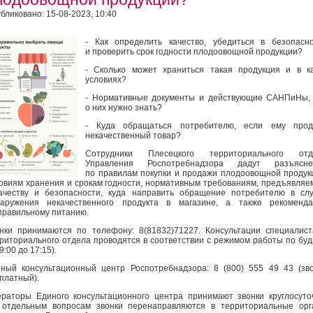
бликовано: 15-08-2023, 10:40
- Как определить качество, убедиться в безопасн
и проверить срок годности плодоовощной продукции?
- Сколько может храниться такая продукция и в к
условиях?
- Нормативные документы и действующие САНПиНы,
о них нужно знать?
- Куда обращаться потребителю, если ему прод
некачественный товар?
Сотрудники Плесецкого территориального отд
Управления Роспотребнадзора дадут разъясне
по правилам покупки и продажи плодоовощной продук
овиям хранения и срокам годности, нормативным требованиям, предъявля
ачеству и безопасности, куда направить обращение потребителю в сл
наружения некачественного продукта в магазине, а также рекоменда
правильному питанию.
нки принимаются по телефону: 8(81832)71227. Консультации специалис
риториального отдела проводятся в соответствии с режимом работы по бу
09:00 до 17:15).
ный консультационный центр Роспотребнадзора: 8 (800) 555 49 43 (зв
платный).
раторы Единого консультационного центра принимают звонки круглосуто
отдельным вопросам звонки перенаправляются в территориальные орг