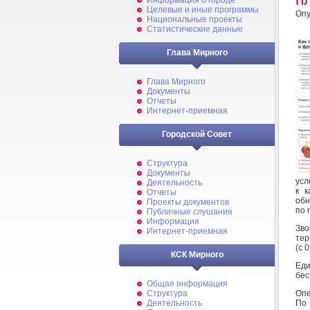
Информация о городе
Целевые и иные программы
Опу
Национальные проекты
Статистические данные
Глава Мирного
Глава Мирного
Документы
Отчеты
Интернет-приемная
Городской Совет
Структура
Документы
усл
Деятельность
к к
Отчеты
об
Проекты документов
по 
Публичные слушания
Информация
Зво
Интернет-приемная
тер
(с 
КСК Мирного
Еди
бес
Общая информация
Опе
Структура
По 
Деятельность