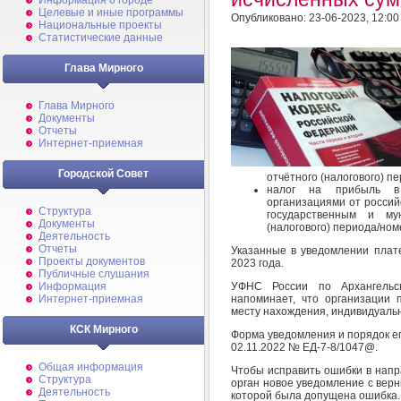
Информация о городе
Целевые и иные программы
Опубликовано: 23-06-2023, 12:00
Национальные проекты
Статистические данные
Глава Мирного
Глава Мирного
Документы
Отчеты
Интернет-приемная
Городской Совет
отчётного (налогового) пе
налог на прибыль в 
организациями от российс
Структура
государственным и му
Документы
(налогового) периода/номе
Деятельность
Отчеты
Указанные в уведомлении плат
Проекты документов
2023 года.
Публичные слушания
УФНС России по Архангельс
Информация
напоминает, что организации 
Интернет-приемная
месту нахождения, индивидуаль
КСК Мирного
Форма уведомления и порядок е
02.11.2022 № ЕД-7-8/1047@.
Общая информация
Чтобы исправить ошибки в напр
Структура
орган новое уведомление с вер
Деятельность
которой была допущена ошибка.