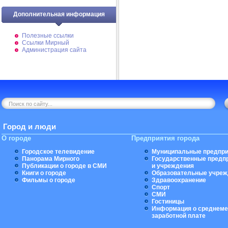
Дополнительная информация
Полезные ссылки
Ссылки Мирный
Администрация сайта
Город и люди
О городе
Предприятия города
Городское телевидение
Муниципальные предпри
Панорама Мирного
Государственные предп
Публикации о городе в СМИ
и учреждения
Книги о городе
Образовательные учреж
Фильмы о городе
Здравоохранение
Спорт
СМИ
Гостиницы
Информация о среднеме
заработной плате