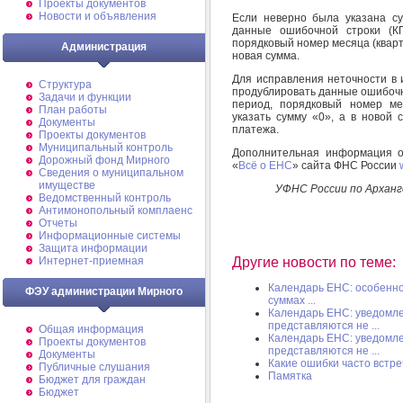
Проекты документов
Новости и объявления
Если неверно была указана с
данные ошибочной строки (КП
порядковый номер месяца (кварт
Администрация
новая сумма.
Для исправления неточности в 
Структура
продублировать данные ошибочн
Задачи и функции
период, порядковый номер мес
План работы
указать сумму «0», а в новой 
Документы
платежа.
Проекты документов
Муниципальный контроль
Дополнительная информация о
Дорожный фонд Мирного
«
Всё о ЕНС
» сайта ФНС России
Cведения о муниципальном
имуществе
УФНС России по Арханг
Ведомственный контроль
Антимонопольный комплаенс
Отчеты
Информационные системы
Защита информации
Интернет-приемная
Другие новости по теме:
Календарь ЕНС: особенно
ФЭУ администрации Мирного
суммах ...
Календарь ЕНС: уведомле
представляются не ...
Общая информация
Календарь ЕНС: уведомле
Проекты документов
представляются не ...
Документы
Какие ошибки часто встр
Публичные слушания
Памятка
Бюджет для граждан
Бюджет