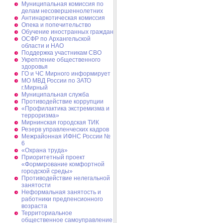
Муниципальная комиссия по
делам несовершеннолетних
Антинаркотическая комиссия
Опека и попечительство
Обучение иностранных граждан
ОСФР по Архангельской
области и НАО
Поддержка участникам СВО
Укрепление общественного
здоровья
ГО и ЧС Мирного информирует
МО МВД России по ЗАТО
г.Мирный
Муниципальная cлужба
Противодействие коррупции
«Профилактика экстремизма и
терроризма»
Мирнинская городская ТИК
Резерв управленческих кадров
Межрайонная ИФНС России №
6
«Охрана труда»
Приоритетный проект
«Формирование комфортной
городской среды»
Противодействие нелегальной
занятости
Неформальная занятость и
работники предпенсионного
возраста
Территориальное
общественное самоуправление