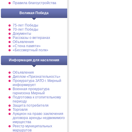
Правила благоустройства
Великая Победа
75-лет Победы
70-лет Победы
Документы
Рассказы о ветеранах
Объявления
«Стена памяти»
«Бессмертный полк»
Информация для населения
Объявления
Диплом «Признательность»
Прокуратура ЗАТО г. Мирный
информирует
Военная прокуратура
гарнизона Мирный
Подготовка к отопительному
периоду
Защита потребителя
Торговля
Аукцион на право заключения
договора аренды недвижимого
имущества
Реестр муниципальных
маршрутов