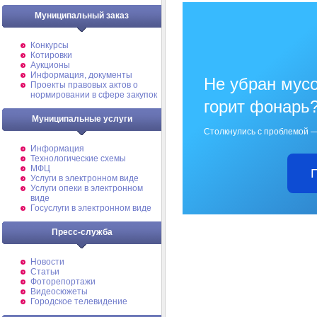
Муниципальный заказ
Конкурсы
Котировки
Аукционы
Информация, документы
Не убран мусо
Проекты правовых актов о
нормировании в сфере закупок
горит фонарь
Муниципальные услуги
Столкнулись с проблемой —
Информация
Технологические схемы
МФЦ
Услуги в электронном виде
Услуги опеки в электронном
виде
Госуслуги в электронном виде
Пресс-служба
Новости
Статьи
Фоторепортажи
Видеосюжеты
Городское телевидение