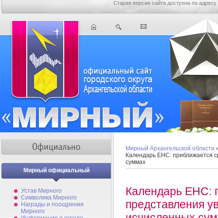
Старая версия сайта доступна по адресу
Мирный Архангельской области
Календарь ЕНС: приближается с
суммах
Мирный официальный
Календарь ЕНС: 
Устав Мирного
Символика Мирного
представления у
Награды и поощрения
Мирного
исчисленных су