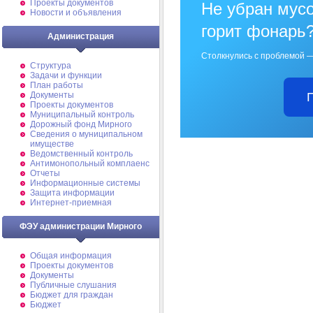
Проекты документов
Не убран мусо
Новости и объявления
горит фонарь
Администрация
Столкнулись с проблемой —
Структура
Задачи и функции
План работы
Документы
Проекты документов
Муниципальный контроль
Дорожный фонд Мирного
Cведения о муниципальном
имуществе
Ведомственный контроль
Антимонопольный комплаенс
Отчеты
Информационные системы
Защита информации
Интернет-приемная
ФЭУ администрации Мирного
Общая информация
Проекты документов
Документы
Публичные слушания
Бюджет для граждан
Бюджет