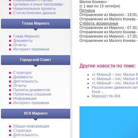
Информация о городе
Малое Конево»
Целевые и иные программы
(с 1 мая по 15 октября)
Национальные проекты
Пятница
Статистические данные
Отправление из Мирного - 19:00,
Отправление из Малого Конева - 
Суббота, воскресенье
Глава Мирного
Отправление из Мирного - 07:30,
Отправление из Малого Конева - 
Отправление из Мирного - 17:30,
Глава Мирного
Отправление из Малого Конева - 
Документы
Отчеты
Интернет-приемная
Городской Совет
Другие новости по теме:
Структура
«г. Мирный – пос. Малое 
Документы
«г. Мирный – пос. Малое 
Деятельность
«г. Мирный – пос. Малое 
Отчеты
Расписание движения авт
Проекты документов
Конё ...
Публичные слушания
Маршрут № 404
Информация
Интернет-приемная
КСК Мирного
Общая информация
Структура
Деятельность