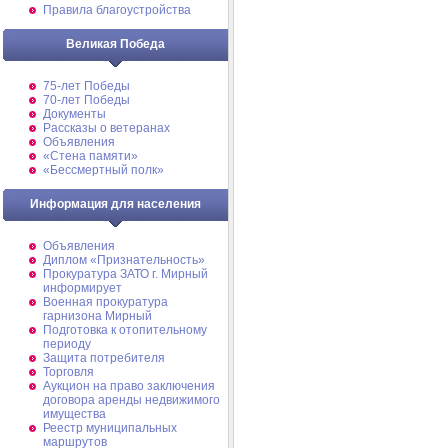
Правила благоустройства
Великая Победа
75-лет Победы
70-лет Победы
Документы
Рассказы о ветеранах
Объявления
«Стена памяти»
«Бессмертный полк»
Информация для населения
Объявления
Диплом «Признательность»
Прокуратура ЗАТО г. Мирный
информирует
Военная прокуратура
гарнизона Мирный
Подготовка к отопительному
периоду
Защита потребителя
Торговля
Аукцион на право заключения
договора аренды недвижимого
имущества
Реестр муниципальных
маршрутов