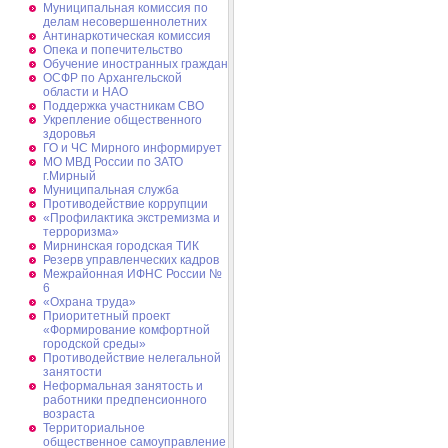
Муниципальная комиссия по
делам несовершеннолетних
Антинаркотическая комиссия
Опека и попечительство
Обучение иностранных граждан
ОСФР по Архангельской
области и НАО
Поддержка участникам СВО
Укрепление общественного
здоровья
ГО и ЧС Мирного информирует
МО МВД России по ЗАТО
г.Мирный
Муниципальная cлужба
Противодействие коррупции
«Профилактика экстремизма и
терроризма»
Мирнинская городская ТИК
Резерв управленческих кадров
Межрайонная ИФНС России №
6
«Охрана труда»
Приоритетный проект
«Формирование комфортной
городской среды»
Противодействие нелегальной
занятости
Неформальная занятость и
работники предпенсионного
возраста
Территориальное
общественное самоуправление