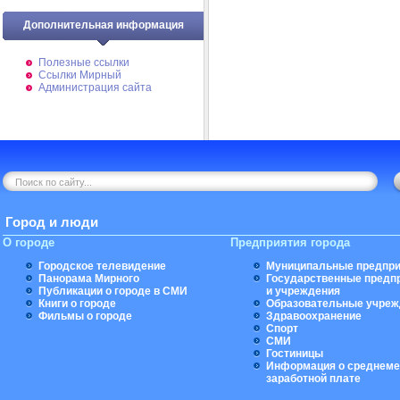
Дополнительная информация
Полезные ссылки
Ссылки Мирный
Администрация сайта
Город и люди
О городе
Предприятия города
Городское телевидение
Муниципальные предпри
Панорама Мирного
Государственные предп
Публикации о городе в СМИ
и учреждения
Книги о городе
Образовательные учреж
Фильмы о городе
Здравоохранение
Спорт
СМИ
Гостиницы
Информация о среднеме
заработной плате