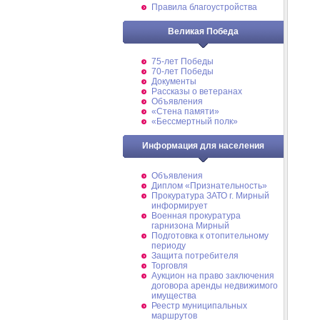
Правила благоустройства
Великая Победа
75-лет Победы
70-лет Победы
Документы
Рассказы о ветеранах
Объявления
«Стена памяти»
«Бессмертный полк»
Информация для населения
Объявления
Диплом «Признательность»
Прокуратура ЗАТО г. Мирный
информирует
Военная прокуратура
гарнизона Мирный
Подготовка к отопительному
периоду
Защита потребителя
Торговля
Аукцион на право заключения
договора аренды недвижимого
имущества
Реестр муниципальных
маршрутов