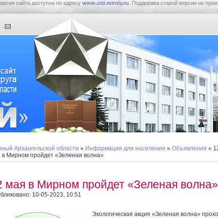
ерсия сайта доступна по адресу
www.old.mirniy.ru
. Поддержка старой версии не прои
ный Архангельской области
»
Информация для населения
»
Объявления
» 1
 в Мирном пройдет «Зеленая волна»
2 мая в Мирном пройдет «Зеленая волна»
бликовано: 10-05-2023, 10:51
Экологическая акция «Зеленая волна» прох