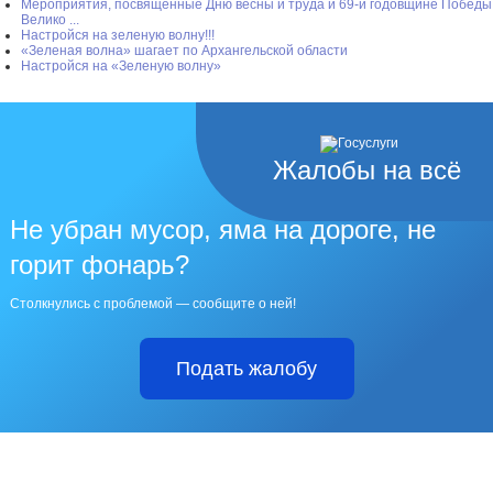
Мероприятия, посвящённые Дню весны и труда и 69-й годовщине Победы
Велико ...
Настройся на зеленую волну!!!
«Зеленая волна» шагает по Архангельской области
Настройся на «Зеленую волну»
Жалобы на всё
Не убран мусор, яма на дороге, не
горит фонарь?
Столкнулись с проблемой — сообщите о ней!
Подать жалобу