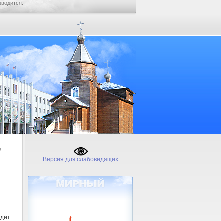
зводится.
2
Версия для слабовидящих
одит