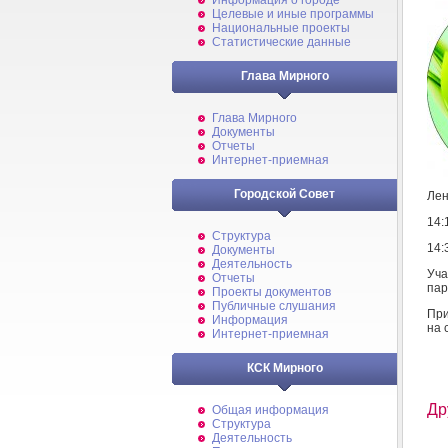
Информация о городе
Целевые и иные программы
Национальные проекты
Статистические данные
Глава Мирного
Глава Мирного
Документы
Отчеты
Интернет-приемная
Городской Совет
Лен
14:
Структура
14:
Документы
Деятельность
Уча
Отчеты
пар
Проекты документов
Публичные слушания
При
Информация
на 
Интернет-приемная
КСК Мирного
Др
Общая информация
Структура
Деятельность