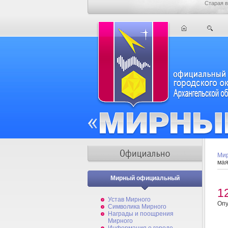
Старая в
Мир
мая
Мирный официальный
1
Устав Мирного
Опу
Символика Мирного
Награды и поощрения
Мирного