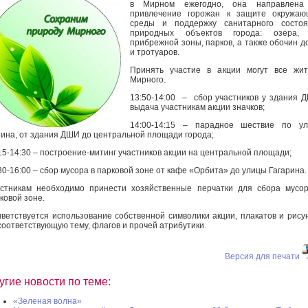
в Мирном ежегодно, она направлена
привлечение горожан к защите окружаю
среды и поддержку санитарного состоя
природных объектов города: озера, 
прибрежной зоны, парков, а также обочин д
и тротуаров.
Принять участие в акции могут все жит
Мирного.
13:50-14:00 – сбор участников у здания 
выдача участникам акции значков;
14:00-14:15 – парадное шествие по ул
ина, от здания ДШИ до центральной площади города;
15-14:30 – построение-митинг участников акции на центральной площади;
30-16:00 – сбор мусора в парковой зоне от кафе «Орбита» до улицы Гагарина.
стникам необходимо принести хозяйственные перчатки для сбора мусо
ковой зоне.
ветствуется использование собственной символики акции, плакатов и рису
соответствующую тему, флагов и прочей атрибутики.
Версия для печати
угие новости по теме:
«Зеленая волна»