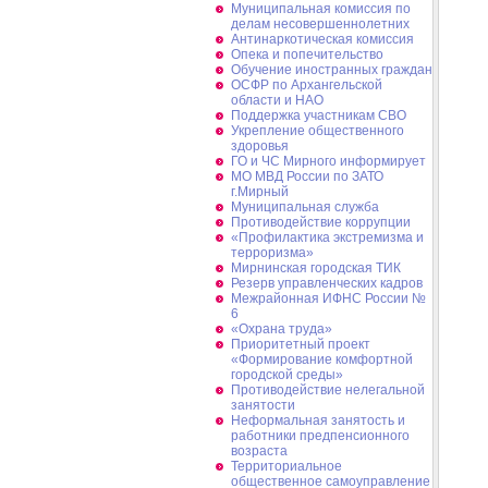
Муниципальная комиссия по
делам несовершеннолетних
Антинаркотическая комиссия
Опека и попечительство
Обучение иностранных граждан
ОСФР по Архангельской
области и НАО
Поддержка участникам СВО
Укрепление общественного
здоровья
ГО и ЧС Мирного информирует
МО МВД России по ЗАТО
г.Мирный
Муниципальная cлужба
Противодействие коррупции
«Профилактика экстремизма и
терроризма»
Мирнинская городская ТИК
Резерв управленческих кадров
Межрайонная ИФНС России №
6
«Охрана труда»
Приоритетный проект
«Формирование комфортной
городской среды»
Противодействие нелегальной
занятости
Неформальная занятость и
работники предпенсионного
возраста
Территориальное
общественное самоуправление