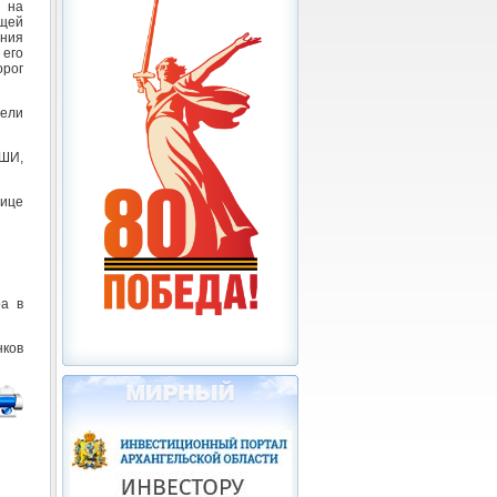
 на
щей
ния
его
орог
ели
ДШИ,
ице
ра в
нков