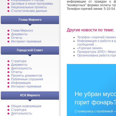
Информация о городе
информации от граждан о ф
Целевые и иные программы
"конвертных" формах оплаты тр
Национальные проекты
Телефон горячей линии: 5-10-54.
Статистические данные
Глава Мирного
Другие новости по теме:
Глава Мирного
Документы
Телефон «горячей линии
Отчеты
Информация о работе в а
Интернет-приемная
сообщений ...
«Горячая линия»
Городской Совет
Прокуратура ЗАТО г. Мир
Организована работа гор
Структура
Документы
Деятельность
Отчеты
Проекты документов
Публичные слушания
Информация
Интернет-приемная
Не убран мусо
КСК Мирного
горит фонарь
Общая информация
Структура
Столкнулись с проблемой —
Деятельность