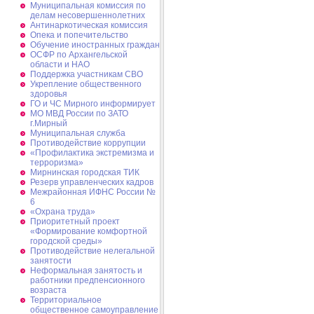
Муниципальная комиссия по
делам несовершеннолетних
Антинаркотическая комиссия
Опека и попечительство
Обучение иностранных граждан
ОСФР по Архангельской
области и НАО
Поддержка участникам СВО
Укрепление общественного
здоровья
ГО и ЧС Мирного информирует
МО МВД России по ЗАТО
г.Мирный
Муниципальная cлужба
Противодействие коррупции
«Профилактика экстремизма и
терроризма»
Мирнинская городская ТИК
Резерв управленческих кадров
Межрайонная ИФНС России №
6
«Охрана труда»
Приоритетный проект
«Формирование комфортной
городской среды»
Противодействие нелегальной
занятости
Неформальная занятость и
работники предпенсионного
возраста
Территориальное
общественное самоуправление