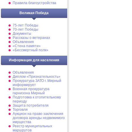
Правила благоустройства
Великая Победа
75-лет Победы
70-лет Победы
Документы
Рассказы о ветеранах
Объявления
«Стена памяти»
«Бессмертный полк»
Информация для населения
Объявления
Диплом «Признательность»
Прокуратура ЗАТО г. Мирный
информирует
Военная прокуратура
гарнизона Мирный
Подготовка к отопительному
периоду
Защита потребителя
Торговля
Аукцион на право заключения
договора аренды недвижимого
имущества
Реестр муниципальных
маршрутов