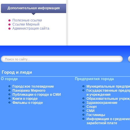
Дополнительная информация
Полезные ссылки
Ссылки Мирный
Администрация сайта
Город и люди
О городе
Предприятия города
Городское телевидение
Муниципальные предпри
Панорама Мирного
Государственные предп
Публикации о городе в СМИ
и учреждения
Книги о городе
Образовательные учреж
Фильмы о городе
Здравоохранение
Спорт
СМИ
Гостиницы
Информация о среднеме
заработной плате