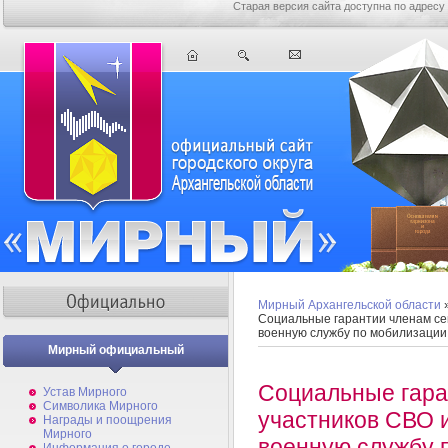
Старая версия сайта доступна по адресу
Мирный Архангельской области
Социальные гарантии членам се
военную службу по мобилизации
Мирный официальный
Социальные гара
Устав Мирного
Символика Мирного
участников СВО и
Награды и поощрения
Мирного
военную службу 