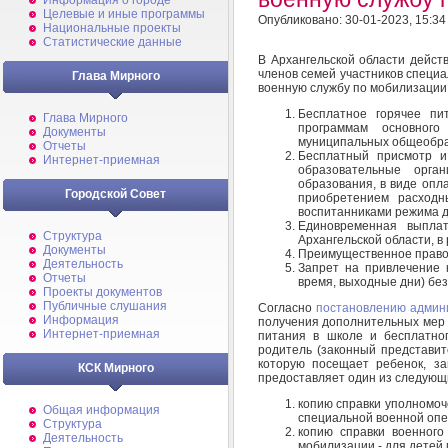
Информация о городе
Целевые и иные программы
Опубликовано: 30-01-2023, 15:34
Национальные проекты
Статистические данные
В Архангельской области дейс
членов семей участников специ
Глава Мирного
военную службу по мобилизации
Бесплатное горячее пи
Глава Мирного
программам основног
Документы
муниципальных общеобра
Отчеты
Бесплатный присмотр и
Интернет-приемная
образовательные орга
образования, в виде опл
Городской Совет
приобретением расходн
воспитанниками режима д
Единовременная выпла
Структура
Архангельской области, в
Документы
Преимущественное право
Деятельность
Запрет на привлечение 
Отчеты
время, выходные дни) без
Проекты документов
Публичные слушания
Согласно
постановлению админ
Информация
получения дополнительных мер 
Интернет-приемная
питания в школе и бесплатно
родитель (законный представит
которую посещает ребенок, з
КСК Мирного
предоставляет один из следующ
копию справки уполномоч
Общая информация
специальной военной опе
Структура
копию справки военного
Деятельность
мобилизации - для детей