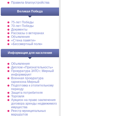
Правила благоустройства
Великая Победа
75-лет Победы
70-лет Победы
Документы
Рассказы о ветеранах
Объявления
«Стена памяти»
«Бессмертный полк»
Информация для населения
Объявления
Диплом «Признательность»
Прокуратура ЗАТО г. Мирный
информирует
Военная прокуратура
гарнизона Мирный
Подготовка к отопительному
периоду
Защита потребителя
Торговля
Аукцион на право заключения
договора аренды недвижимого
имущества
Реестр муниципальных
маршрутов