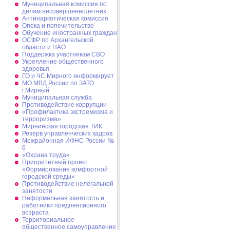
Муниципальная комиссия по
делам несовершеннолетних
Антинаркотическая комиссия
Опека и попечительство
Обучение иностранных граждан
ОСФР по Архангельской
области и НАО
Поддержка участникам СВО
Укрепление общественного
здоровья
ГО и ЧС Мирного информирует
МО МВД России по ЗАТО
г.Мирный
Муниципальная cлужба
Противодействие коррупции
«Профилактика экстремизма и
терроризма»
Мирнинская городская ТИК
Резерв управленческих кадров
Межрайонная ИФНС России №
6
«Охрана труда»
Приоритетный проект
«Формирование комфортной
городской среды»
Противодействие нелегальной
занятости
Неформальная занятость и
работники предпенсионного
возраста
Территориальное
общественное самоуправление