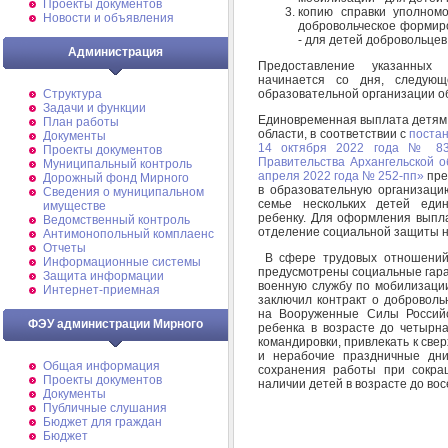
Проекты документов
копию справки уполномо
Новости и объявления
добровольческое формиро
- для детей добровольцев
Администрация
Предоставление указанных
начинается со дня, следующ
образовательной организации о
Структура
Задачи и функции
Единовременная выплата детям,
План работы
области, в соответствии с
постан
Документы
14 октября 2022 года № 83
Проекты документов
Правительства Архангельской о
Муниципальный контроль
апреля 2022 года № 252-пп»
пре
Дорожный фонд Мирного
в образовательную организацию
Cведения о муниципальном
семье нескольких детей еди
имуществе
ребенку. Для оформления выпл
Ведомственный контроль
отделение социальной защиты 
Антимонопольный комплаенс
Отчеты
В сфере трудовых отношений 
Информационные системы
предусмотрены социальные гаран
Защита информации
военную службу по мобилизации
Интернет-приемная
заключил контракт о доброволь
на Вооруженные Силы Российс
ФЭУ администрации Мирного
ребенка в возрасте до четырн
командировки, привлекать к све
и нерабочие праздничные дни
Общая информация
сохранения работы при сокра
Проекты документов
наличии детей в возрасте до во
Документы
Публичные слушания
Бюджет для граждан
Бюджет