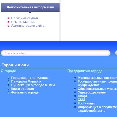
Дополнительная информация
Полезные ссылки
Ссылки Мирный
Администрация сайта
Город и люди
О городе
Предприятия города
Городское телевидение
Муниципальные предпри
Панорама Мирного
Государственные предп
Публикации о городе в СМИ
и учреждения
Книги о городе
Образовательные учреж
Фильмы о городе
Здравоохранение
Спорт
СМИ
Гостиницы
Информация о среднеме
заработной плате