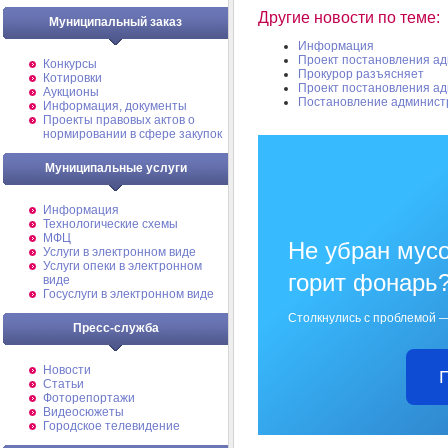
Другие новости по теме:
Муниципальный заказ
Информация
Проект постановления а
Конкурсы
Прокурор разъясняет
Котировки
Проект постановления а
Аукционы
Постановление админист
Информация, документы
Проекты правовых актов о
нормировании в сфере закупок
Муниципальные услуги
Информация
Технологические схемы
МФЦ
Не убран мусо
Услуги в электронном виде
Услуги опеки в электронном
горит фонарь
виде
Госуслуги в электронном виде
Столкнулись с проблемой —
Пресс-служба
Новости
Статьи
Фоторепортажи
Видеосюжеты
Городское телевидение