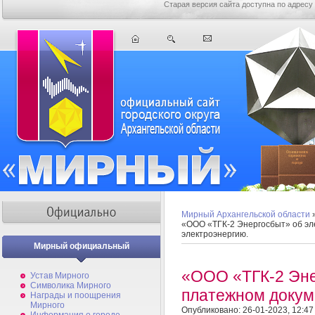
Старая версия сайта доступна по адресу
Мирный Архангельской области
«ООО «ТГК-2 Энергосбыт» об эл
электроэнергию.
Мирный официальный
«ООО «ТГК-2 Эне
Устав Мирного
Символика Мирного
платежном докум
Награды и поощрения
Мирного
Опубликовано: 26-01-2023, 12:47