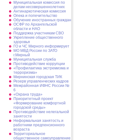
Муниципальная комиссия по
делам несовершеннолетних
Антинаркотическая комиссия
Опека и попечительство
Обучение иностранных граждан
ОСФР по Архангельской
области и НАО
Поддержка участникам СВО
Укрепление общественного
здоровья
ГО и ЧС Мирного информирует
МО МВД России по ЗАТО
г.Мирный
Муниципальная cлужба
Противодействие коррупции
«Профилактика экстремизма и
терроризма»
Мирнинская городская ТИК
Резерв управленческих кадров
Межрайонная ИФНС России №
6
«Охрана труда»
Приоритетный проект
«Формирование комфортной
городской среды»
Противодействие нелегальной
занятости
Неформальная занятость и
работники предпенсионного
возраста
Территориальное
общественное самоуправление