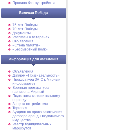
Правила благоустройства
Великая Победа
75-лет Победы
70-лет Победы
Документы
Рассказы о ветеранах
Объявления
«Стена памяти»
«Бессмертный полк»
Информация для населения
Объявления
Диплом «Признательность»
Прокуратура ЗАТО г. Мирный
информирует
Военная прокуратура
гарнизона Мирный
Подготовка к отопительному
периоду
Защита потребителя
Торговля
Аукцион на право заключения
договора аренды недвижимого
имущества
Реестр муниципальных
маршрутов