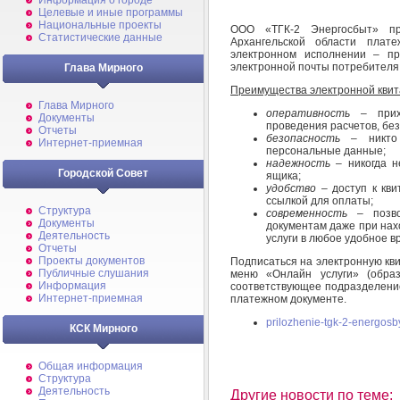
Информация о городе
Целевые и иные программы
Национальные проекты
ООО «ТГК-2 Энергосбыт» пр
Статистические данные
Архангельской области плат
электронном исполнении – пр
электронной почты потребителя 
Глава Мирного
Преимущества электронной квит
Глава Мирного
оперативность
– прихо
Документы
проведения расчетов, без
Отчеты
безопасность
– никто 
Интернет-приемная
персональные данные;
надежность
– никогда н
Городской Совет
ящика;
удобство
– доступ к кви
ссылкой для оплаты;
Структура
современность
– позво
Документы
документам даже при нах
Деятельность
услуги в любое удобное в
Отчеты
Проекты документов
Подписаться на электронную кв
Публичные слушания
меню «Онлайн услуги» (образ
Информация
соответствующее подразделение
Интернет-приемная
платежном документе.
prilozhenie-tgk-2-energosby
КСК Мирного
Общая информация
Структура
Деятельность
Другие новости по теме: