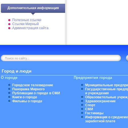
Дополнительная информация
Полезные ссылки
Ссылки Мирный
Администрация сайта
Город и люди
О городе
Предприятия города
Городское телевидение
Муниципальные предпри
Панорама Мирного
Государственные предп
Публикации о городе в СМИ
и учреждения
Книги о городе
Образовательные учреж
Фильмы о городе
Здравоохранение
Спорт
СМИ
Гостиницы
Информация о среднеме
заработной плате