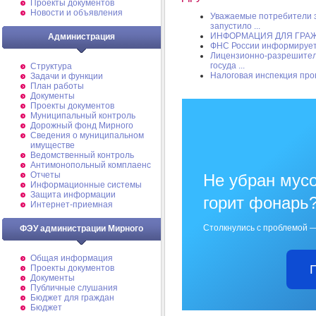
Проекты документов
Новости и объявления
Уважаемые потребители э
запустило ...
ИНФОРМАЦИЯ ДЛЯ ГРАЖ
Администрация
ФНС России информируе
Лицензионно-разрешител
госуда ...
Структура
Налоговая инспекция про
Задачи и функции
План работы
Документы
Проекты документов
Муниципальный контроль
Дорожный фонд Мирного
Cведения о муниципальном
имуществе
Ведомственный контроль
Антимонопольный комплаенс
Отчеты
Не убран мусо
Информационные системы
Защита информации
горит фонарь
Интернет-приемная
Столкнулись с проблемой —
ФЭУ администрации Мирного
Общая информация
Проекты документов
Документы
Публичные слушания
Бюджет для граждан
Бюджет