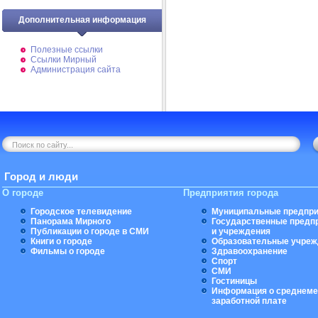
Дополнительная информация
Полезные ссылки
Ссылки Мирный
Администрация сайта
Город и люди
О городе
Предприятия города
Городское телевидение
Муниципальные предпри
Панорама Мирного
Государственные предп
Публикации о городе в СМИ
и учреждения
Книги о городе
Образовательные учреж
Фильмы о городе
Здравоохранение
Спорт
СМИ
Гостиницы
Информация о среднеме
заработной плате