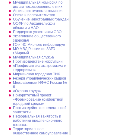
Муниципальная комиссия по
делам несовершеннолетних
Антинаркотическая комиссия
Опека и попечительство
Обучение иностранных граждан
ОСФР по Архангельской
области и НАО
Поддержка участникам СВО
Укрепление общественного
здоровья
ГО и ЧС Мирного информирует
МО МВД России по ЗАТО
г.Мирный
Муниципальная cлужба
Противодействие коррупции
«Профилактика экстремизма и
терроризма»
Мирнинская городская ТИК
Резерв управленческих кадров
Межрайонная ИФНС России №
6
«Охрана труда»
Приоритетный проект
«Формирование комфортной
городской среды»
Противодействие нелегальной
занятости
Неформальная занятость и
работники предпенсионного
возраста
Территориальное
общественное самоуправление