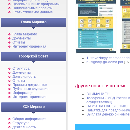
Информация о городе
Целевые и иные программы
Национальные проекты
Статистические данные
Глава Мирного
Глава Мирного
Документы
Отчеты
Интернет-приемная
Городской Совет
1.-trevozhnyy-chemodanchi
6.-signaly-go-doma.pdf
[161
Структура
Документы
Деятельность
Отчеты
Проекты документов
Другие новости по теме:
Публичные слушания
Информация
ВНИМАНИЕ!!!
Интернет-приемная
Телефоны ОМВД России п
осуществляющ ...
ПАМЯТКА НАСЕЛЕНИЮ
КСК Мирного
Памятка для предприним
Выплата денежной компе
Общая информация
Структура
Деятельность