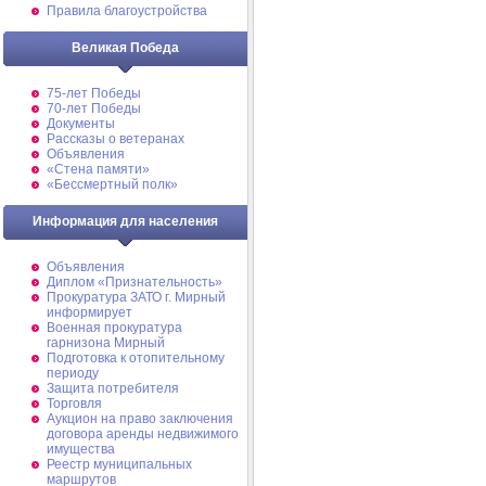
Правила благоустройства
Великая Победа
75-лет Победы
70-лет Победы
Документы
Рассказы о ветеранах
Объявления
«Стена памяти»
«Бессмертный полк»
Информация для населения
Объявления
Диплом «Признательность»
Прокуратура ЗАТО г. Мирный
информирует
Военная прокуратура
гарнизона Мирный
Подготовка к отопительному
периоду
Защита потребителя
Торговля
Аукцион на право заключения
договора аренды недвижимого
имущества
Реестр муниципальных
маршрутов