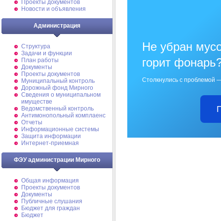
Проекты документов
Новости и объявления
Администрация
Не убран мусо
Структура
Задачи и функции
горит фонарь
План работы
Документы
Проекты документов
Столкнулись с проблемой —
Муниципальный контроль
Дорожный фонд Мирного
Cведения о муниципальном
имуществе
Ведомственный контроль
Антимонопольный комплаенс
Отчеты
Информационные системы
Защита информации
Интернет-приемная
ФЭУ администрации Мирного
Общая информация
Проекты документов
Документы
Публичные слушания
Бюджет для граждан
Бюджет