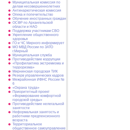
Муниципальная комиссия по
делам несовершеннолетних
Антинаркотическая комиссия
Опека и попечительство
Обучение иностранных граждан
ОСФР по Архангельской
области и НАО
Поддержка участникам СВО
Укрепление общественного
здоровья
ГО и ЧС Мирного информирует
МО МВД России по ЗАТО
г.Мирный
Муниципальная cлужба
Противодействие коррупции
«Профилактика экстремизма и
терроризма»
Мирнинская городская ТИК
Резерв управленческих кадров
Межрайонная ИФНС России №
6
«Охрана труда»
Приоритетный проект
«Формирование комфортной
городской среды»
Противодействие нелегальной
занятости
Неформальная занятость и
работники предпенсионного
возраста
Территориальное
общественное самоуправление