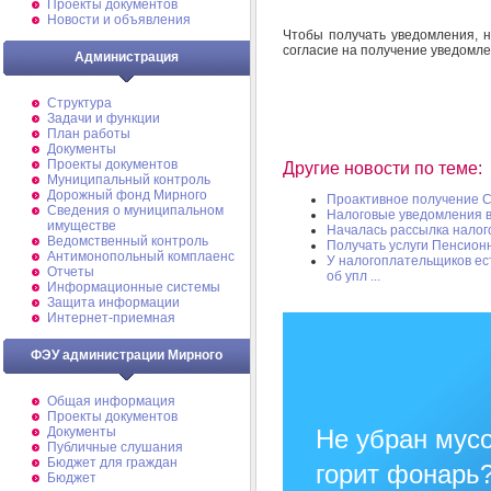
Проекты документов
Новости и объявления
Чтобы получать уведомления, н
согласие на получение уведомле
Администрация
Структура
Задачи и функции
План работы
Документы
Проекты документов
Другие новости по теме:
Муниципальный контроль
Дорожный фонд Мирного
Проактивное получение 
Cведения о муниципальном
Налоговые уведомления в 
имуществе
Началась рассылка налог
Ведомственный контроль
Получать услуги Пенсион
Антимонопольный комплаенс
У налогоплательщиков ес
Отчеты
об упл ...
Информационные системы
Защита информации
Интернет-приемная
ФЭУ администрации Мирного
Общая информация
Проекты документов
Документы
Не убран мусо
Публичные слушания
Бюджет для граждан
горит фонарь
Бюджет