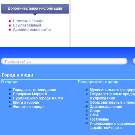
Дополнительная информация
Полезные ссылки
Ссылки Мирный
Администрация сайта
Город и люди
О городе
Предприятия города
Городское телевидение
Муниципальные предпри
Панорама Мирного
Государственные предп
Публикации о городе в СМИ
и учреждения
Книги о городе
Образовательные учреж
Фильмы о городе
Здравоохранение
Спорт
СМИ
Гостиницы
Информация о среднеме
заработной плате