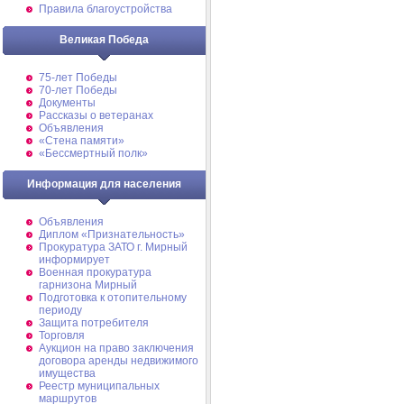
Правила благоустройства
Великая Победа
75-лет Победы
70-лет Победы
Документы
Рассказы о ветеранах
Объявления
«Стена памяти»
«Бессмертный полк»
Информация для населения
Объявления
Диплом «Признательность»
Прокуратура ЗАТО г. Мирный
информирует
Военная прокуратура
гарнизона Мирный
Подготовка к отопительному
периоду
Защита потребителя
Торговля
Аукцион на право заключения
договора аренды недвижимого
имущества
Реестр муниципальных
маршрутов