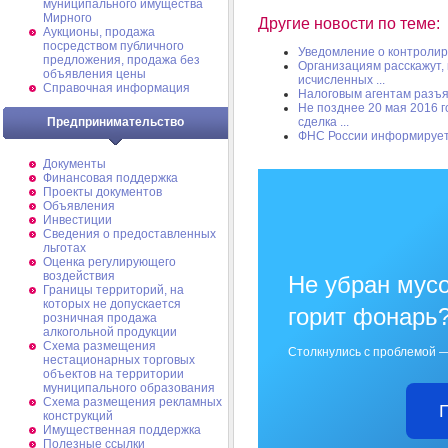
муниципального имущества
Мирного
Другие новости по теме:
Аукционы, продажа
посредством публичного
Уведомление о контроли
предложения, продажа без
Организациям расскажут,
объявления цены
исчисленных ...
Справочная информация
Налоговым агентам разъ
Не позднее 20 мая 2016 
сделка ...
Предпринимательство
ФНС России информируе
Документы
Финансовая поддержка
Проекты документов
Объявления
Инвестиции
Сведения о предоставленных
льготах
Оценка регулирующего
воздействия
Не убран мусо
Границы территорий, на
которых не допускается
горит фонарь
розничная продажа
алкогольной продукции
Схема размещения
Столкнулись с проблемой —
нестационарных торговых
объектов на территории
муниципального образования
Схема размещения рекламных
конструкций
Имущественная поддержка
Полезные ссылки