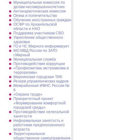
Муниципальная комиссия по
делам несовершеннолетних
Антинаркотическая комиссия
Опека и попечительство
Обучение иностранных граждан
ОСФР по Архангельской
области и НАО
Поддержка участникам СВО
Укрепление общественного
здоровья
ГО и ЧС Мирного информирует
МО МВД России по ЗАТО
г.Мирный
Муниципальная cлужба
Противодействие коррупции
«Профилактика экстремизма и
терроризма»
Мирнинская городская ТИК
Резерв управленческих кадров
Межрайонная ИФНС России №
6
«Охрана труда»
Приоритетный проект
«Формирование комфортной
городской среды»
Противодействие нелегальной
занятости
Неформальная занятость и
работники предпенсионного
возраста
Территориальное
общественное самоуправление