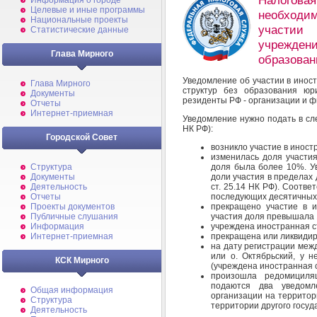
Налого
Информация о городе
Целевые и иные программы
необходим
Национальные проекты
участии 
Статистические данные
учрежде
Глава Мирного
образован
Уведомление об участии в инос
Глава Мирного
структур без образования юр
Документы
резиденты РФ - организации и физ
Отчеты
Интернет-приемная
Уведомление нужно подать в следу
НК РФ):
Городской Совет
возникло участие в иност
изменилась доля участия
Структура
доля была более 10%. У
Документы
доли участия в пределах д
Деятельность
ст. 25.14 НК РФ). Соотве
Отчеты
последующих десятичных 
Проекты документов
прекращено участие в и
Публичные слушания
участия доля превышала
Информация
учреждена иностранная с
Интернет-приемная
прекращена или ликвидир
на дату регистрации меж
или о. Октябрьский, у н
КСК Мирного
(учреждена иностранная с
произошла редомициля
подаются два уведомл
Общая информация
организации на территори
Структура
территории другого госуд
Деятельность