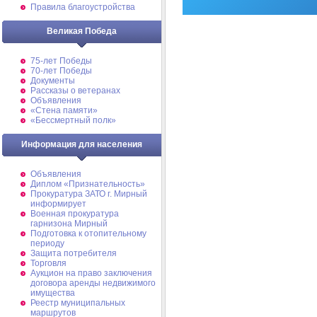
Правила благоустройства
Великая Победа
75-лет Победы
70-лет Победы
Документы
Рассказы о ветеранах
Объявления
«Стена памяти»
«Бессмертный полк»
Информация для населения
Объявления
Диплом «Признательность»
Прокуратура ЗАТО г. Мирный
информирует
Военная прокуратура
гарнизона Мирный
Подготовка к отопительному
периоду
Защита потребителя
Торговля
Аукцион на право заключения
договора аренды недвижимого
имущества
Реестр муниципальных
маршрутов