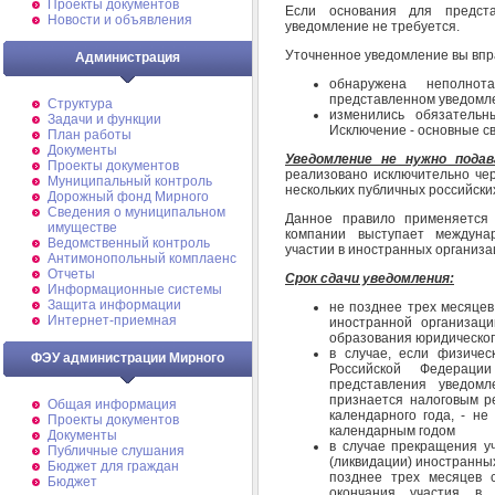
Проекты документов
Если основания для предст
Новости и объявления
уведомление не требуется.
Уточненное уведомление вы впр
Администрация
обнаружена неполнот
представленном уведомлени
Структура
изменились обязательн
Задачи и функции
Исключение - основные с
План работы
Документы
Уведомление не нужно подав
Проекты документов
реализовано исключительно чер
Муниципальный контроль
нескольких публичных российских 
Дорожный фонд Мирного
Cведения о муниципальном
Данное правило применяется 
имуществе
компании выступает междуна
Ведомственный контроль
участии в иностранных организа
Антимонопольный комплаенс
Отчеты
Срок сдачи уведомления:
Информационные системы
Защита информации
не позднее трех месяцев
Интернет-приемная
иностранной организаци
образования юридическог
в случае, если физичес
ФЭУ администрации Мирного
Российской Федераци
представления уведомл
признается налоговым р
Общая информация
календарного года, - не
Проекты документов
календарным годом
Документы
в случае прекращения у
Публичные слушания
(ликвидации) иностранных
Бюджет для граждан
позднее трех месяцев 
Бюджет
окончания участия в 