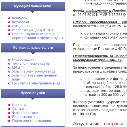
(ликвидации) иностранно
Муниципальный заказ
Форма
уведомления и
Порядок
от 05.07.2019 N ММВ-7-13/338@ 
Конкурсы
Котировки
Способ представления уве
Аукционы
налогоплательщик (п. 4 ст. 25.14
Информация, документы
организация - только в э
Проекты правовых актов о
физлицо - как в электрон
нормировании в сфере закупок
При представлении электрон
Муниципальные услуги
утвержденным Приказом ФНС Рос
Ответственность за недосто
Информация
иностранных организациях:
Технологические схемы
МФЦ
За недостоверные сведения в у
Услуги в электронном виде
предусмотрены штрафные санкц
Услуги опеки в электронном
организации или физлицу
виде
руб. по каждой иностран
Госуслуги в электронном виде
сведения (п. 2 ст. 129.6 Н
руководителю организаци
Пресс-служба
штраф от 300 до 500 руб. (
Физлицу-участнику (учредите
Новости
полагаем, выписывать не должн
Статьи
ответственности за одно и то же
Фоторепортажи
ст. 108 НК РФ).
Видеосюжеты
Городское телевидение
Актуальные вопросы 