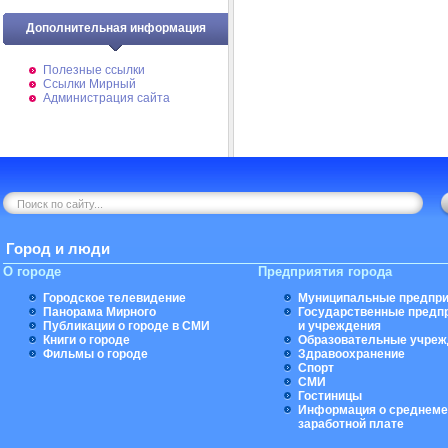
Дополнительная информация
Полезные ссылки
Ссылки Мирный
Администрация сайта
Город и люди
О городе
Предприятия города
Городское телевидение
Муниципальные предпри
Панорама Мирного
Государственные предп
Публикации о городе в СМИ
и учреждения
Книги о городе
Образовательные учреж
Фильмы о городе
Здравоохранение
Спорт
СМИ
Гостиницы
Информация о среднеме
заработной плате