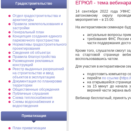
ЕГРЮЛ - тема вебинар
Градостроительство
14 сентября 2022 года УФНС 
автономному округу провод
Отдел градостроительства и
мероприятия – в 15.00.
архитектуры
Правила землепользования и
На интерактивном семинаре буд
застройки
Генеральный план
актуальные вопросы прим
Концепция создания единого
требования ФНС России к
парковочного пространства
части поддержания досто
Нормативы градостроительного
проектирования
Кроме того, слушатели смогут з
Сведения об объектах
на стартовой странице веби
Правила благоустройства
воспользовавшись чатом.
Размещение рекламных
конструкций
Для участия в интерактивном се
Реестр выданных разрешений
на строительство и ввод
подготовить компьютер со
объектов в эксплуатацию
перейти
по ссылке
(
https:
Документация по планировке
на открывшейся странице
территории
за 15 минут до начала за
Общественные обсуждения
верхней части экрана вы
Публичные слушания
Схема теплоснабжения
Вебинар бесплатный, принять у
Схемы водоснабжения и
водоотведения
Приватизация
План приватизации