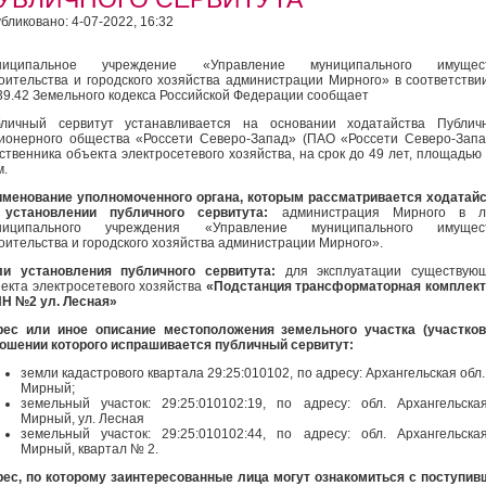
бликовано: 4-07-2022, 16:32
ниципальное учреждение «Управление муниципального имущест
оительства и городского хозяйства администрации Мирного» в соответстви
 39.42 Земельного кодекса Российской Федерации сообщает
личный сервитут устанавливается на основании ходатайства Публичн
ионерного общества «Россети Северо-Запад» (ПАО «Россети Северо-Запа
ственника объекта электросетевого хозяйства, на срок до 49 лет, площадью
кв. м.
менование уполномоченного органа, которым рассматривается ходатай
 установлении публичного сервитута
:
администрация Мирного в л
ниципального учреждения «Управление муниципального имущест
оительства и городского хозяйства администрации Мирного».
ли установления публичного сервитута:
для эксплуатации существующ
екта электросетевого хозяйства
«Подстанция трансформаторная комплек
Н №2 ул. Лесная»
ес или иное описание местоположения земельного участка (участков
ошении которого испрашивается публичный сервитут:
земли кадастрового квартала 29:25:010102, по адресу: Архангельская обл., 
Мирный;
земельный участок: 29:25:010102:19, по адресу: обл. Архангельская
Мирный, ул. Лесная
земельный участок: 29:25:010102:44, по адресу: обл. Архангельская
Мирный, квартал № 2.
ес, по которому заинтересованные лица могут ознакомиться с поступи