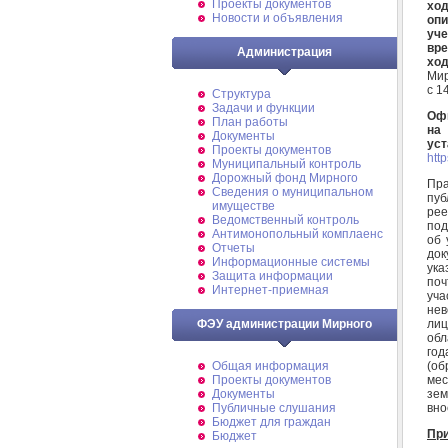
Проекты документов
ход
Новости и объявления
опи
уче
вр
Администрация
ход
Мир
с 1
Структура
Задачи и функции
Офи
План работы
на
Документы
ус
Проекты документов
http
Муниципальный контроль
Дорожный фонд Мирного
Пр
Cведения о муниципальном
пуб
имуществе
рее
Ведомственный контроль
под
Антимонопольный комплаенс
об 
Отчеты
док
Информационные системы
ука
Защита информации
поч
Интернет-приемная
уча
нев
лиц
ФЭУ администрации Мирного
обл
го
(об
Общая информация
мес
Проекты документов
зем
Документы
вно
Публичные слушания
Бюджет для граждан
При
Бюджет