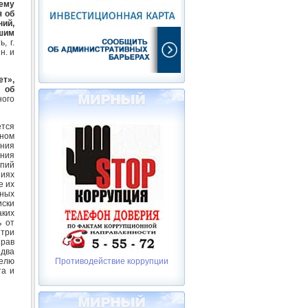
ему
я об
ний,
шим
, г.
н. и
т»,
 об
ого
тся
нном
ения
ения
опий
ниях
е их
ьных
иски
аких
ь от
 три
рав
 два
телю
Противодействие коррупции
та и