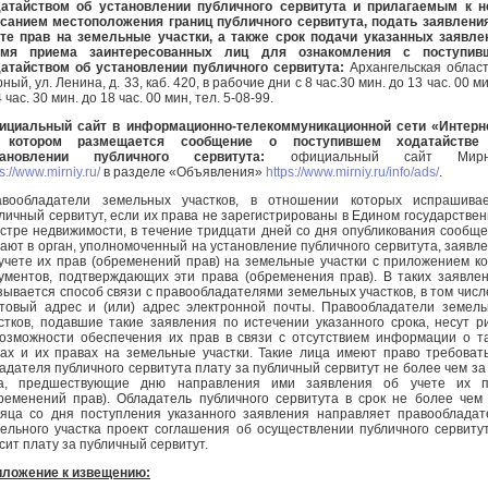
атайством об установлении публичного сервитута и прилагаемым к н
санием местоположения границ публичного сервитута, подать заявлени
те прав на земельные участки, а также срок подачи указанных заявле
емя приема заинтересованных лиц для ознакомления с поступив
атайством об установлении публичного сервитута:
Архангельская область
ный, ул. Ленина, д. 33, каб. 420, в рабочие дни с 8 час.30 мин. до 13 час. 00 ми
4 час. 30 мин. до 18 час. 00 мин, тел. 5-08-99.
циальный сайт в информационно-телекоммуникационной сети «Интерне
 котором размещается сообщение о поступившем ходатайстве
тановлении публичного сервитута:
официальный сайт Мирн
s://www.mirniy.ru/
в разделе «Объявления»
https://www.mirniy.ru/info/ads/
.
авообладатели земельных участков, в отношении которых испрашивае
личный сервитут, если их права не зарегистрированы в Едином государстве
стре недвижимости, в течение тридцати дней со дня опубликования сообщ
ают в орган, уполномоченный на установление публичного сервитута, заявл
учете их прав (обременений прав) на земельные участки с приложением к
ументов, подтверждающих эти права (обременения прав). В таких заявле
зывается способ связи с правообладателями земельных участков, в том числ
товый адрес и (или) адрес электронной почты. Правообладатели земел
стков, подавшие такие заявления по истечении указанного срока, несут р
озможности обеспечения их прав в связи с отсутствием информации о т
ах и их правах на земельные участки. Такие лица имеют право требоват
адателя публичного сервитута плату за публичный сервитут не более чем за
да, предшествующие дню направления ими заявления об учете их п
ременений прав). Обладатель публичного сервитута в срок не более чем
яца со дня поступления указанного заявления направляет правооблада
ельного участка проект соглашения об осуществлении публичного сервиту
сит плату за публичный сервитут.
ложение к извещению: