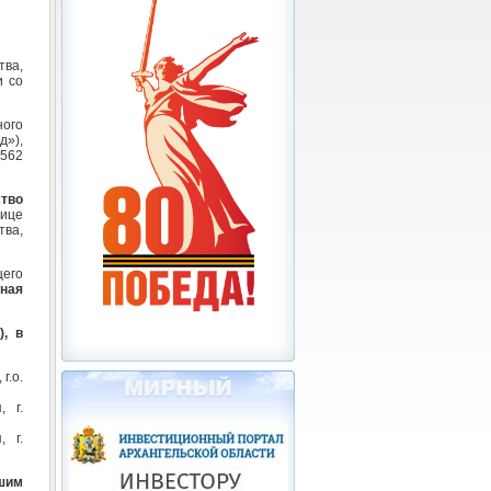
ва,
и со
ого
д»),
 562
ство
ице
ва,
его
тная
), в
г.о.
, г.
, г.
вшим