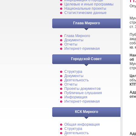
Информация о городе
Целевые и иные программы
Опу
Национальные проекты
Статистические данные
Му
стр
Глава Мирного
ст.
Пуб
Глава Мирного
акц
Документы
соб
Отчеты
Интернет-приемная
Наи
Городской Совет
об
Му
стр
Структура
Це
Документы
объ
Деятельность
КТП
Отчеты
Проекты документов
Адр
Публичные слушания
отн
Информация
Интернет-приемная
КСК Мирного
Общая информация
Структура
Деятельность
Адр