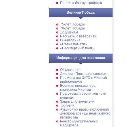
Правила благоустройства
Великая Победа
75-лет Победы
70-лет Победы
Документы
Рассказы о ветеранах
Объявления
«Стена памяти»
«Бессмертный полк»
Информация для населения
Объявления
Диплом «Признательность»
Прокуратура ЗАТО г. Мирный
информирует
Военная прокуратура
гарнизона Мирный
Подготовка к отопительному
периоду
Защита потребителя
Торговля
Аукцион на право заключения
договора аренды недвижимого
имущества
Реестр муниципальных
маршрутов