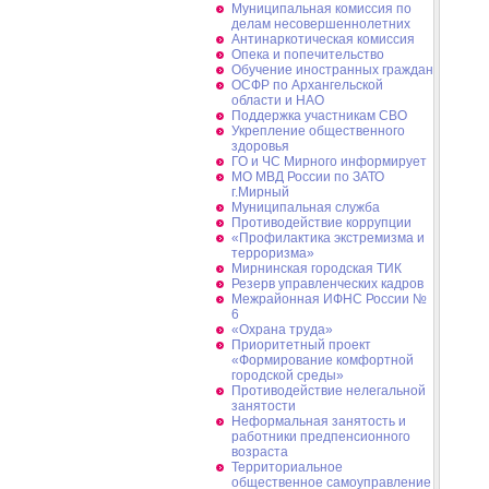
Муниципальная комиссия по
делам несовершеннолетних
Антинаркотическая комиссия
Опека и попечительство
Обучение иностранных граждан
ОСФР по Архангельской
области и НАО
Поддержка участникам СВО
Укрепление общественного
здоровья
ГО и ЧС Мирного информирует
МО МВД России по ЗАТО
г.Мирный
Муниципальная cлужба
Противодействие коррупции
«Профилактика экстремизма и
терроризма»
Мирнинская городская ТИК
Резерв управленческих кадров
Межрайонная ИФНС России №
6
«Охрана труда»
Приоритетный проект
«Формирование комфортной
городской среды»
Противодействие нелегальной
занятости
Неформальная занятость и
работники предпенсионного
возраста
Территориальное
общественное самоуправление