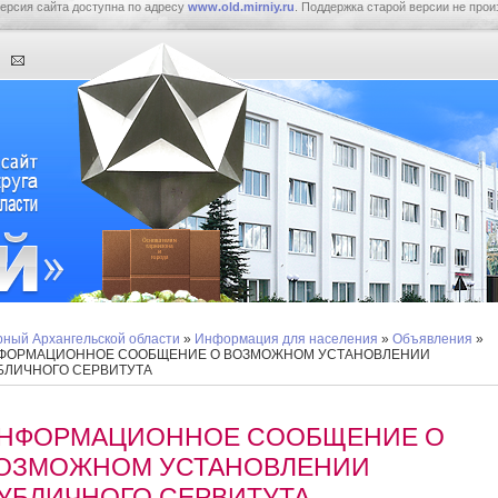
ерсия сайта доступна по адресу
www.old.mirniy.ru
. Поддержка старой версии не прои
ный Архангельской области
»
Информация для населения
»
Объявления
»
ФОРМАЦИОННОЕ СООБЩЕНИЕ О ВОЗМОЖНОМ УСТАНОВЛЕНИИ
БЛИЧНОГО СЕРВИТУТА
НФОРМАЦИОННОЕ СООБЩЕНИЕ О
ОЗМОЖНОМ УСТАНОВЛЕНИИ
УБЛИЧНОГО СЕРВИТУТА