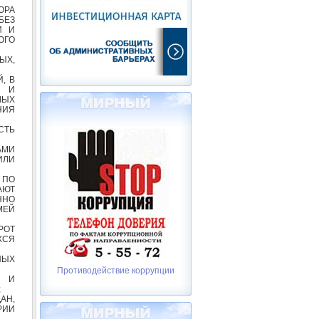
ОРА
БЕЗ
И И
ОГО
ЫХ,
, В
 И
ЛЫХ
НИЯ
СТЬ
АМИ
ИЛИ
 ПО
АЮТ
ННО
МЕЙ
РОТ
ХСЯ
НЫХ
Противодействие коррупции
И И
;
АН,
РИИ