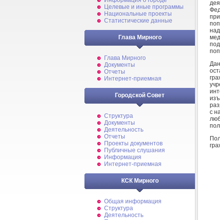
Информация о городе
де
Целевые и иные программы
Фед
Национальные проекты
при
Статистические данные
поп
над
мед
Глава Мирного
под
по
Глава Мирного
Дан
Документы
ост
Отчеты
гра
Интернет-приемная
учр
ин
Городской Совет
изъ
раз
с н
Структура
люб
Документы
пол
Деятельность
Отчеты
Пол
Проекты документов
гра
Публичные слушания
Информация
Интернет-приемная
КСК Мирного
Общая информация
Структура
Деятельность