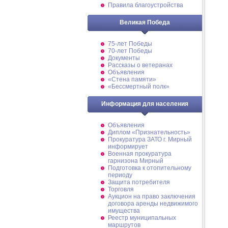
Правила благоустройства
Великая Победа
75-лет Победы
70-лет Победы
Документы
Рассказы о ветеранах
Объявления
«Стена памяти»
«Бессмертный полк»
Информация для населения
Объявления
Диплом «Признательность»
Прокуратура ЗАТО г. Мирный
информирует
Военная прокуратура
гарнизона Мирный
Подготовка к отопительному
периоду
Защита потребителя
Торговля
Аукцион на право заключения
договора аренды недвижимого
имущества
Реестр муниципальных
маршрутов