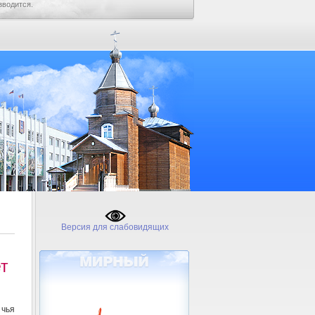
зводится.
Версия для слабовидящих
т
 чья