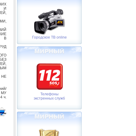
НИХ
Й И
ЕЙ,
МИ,
НИЙ
КИЕ
Городское ТВ online
Ь В
РУД
ОГО
БЕЗ
ЕЙ,
НЫМ
 НЕ
ний/
 МУ
Телефоны
4 ч.
экстренных служб