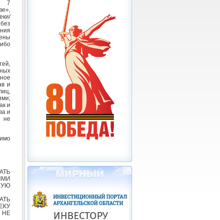
. 7
ве»,
еки/
 без
ения
чены
либо
тей,
бных
нное
ав и
иц,
ями;
ак и
ва и
о не
димо
АТЬ
ЫМИ
НУЮ
АТЬ
ЕКУ
 НЕ