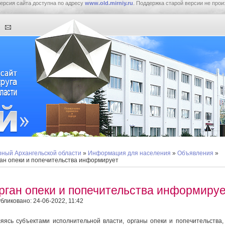
ерсия сайта доступна по адресу
www.old.mirniy.ru
. Поддержка старой версии не прои
ный Архангельской области
»
Информация для населения
»
Объявления
»
ан опеки и попечительства информирует
рган опеки и попечительства информируе
бликовано: 24-06-2022, 11:42
яясь субъектами исполнительной власти, органы опеки и попечительства,