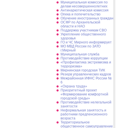
Муниципальная комиссия по
делам несовершеннолетних
Антинаркотическая комиссия
Опека и попечительство
Обучение иностранных граждан
ОСФР по Архангельской
области и НАО
Поддержка участникам СВО
Укрепление общественного
здоровья
ГО и ЧС Мирного информирует
МО МВД России по ЗАТО
г.Мирный
Муниципальная cлужба
Противодействие коррупции
«Профилактика экстремизма и
терроризма»
Мирнинская городская ТИК
Резерв управленческих кадров
Межрайонная ИФНС России №
6
«Охрана труда»
Приоритетный проект
«Формирование комфортной
городской среды»
Противодействие нелегальной
занятости
Неформальная занятость и
работники предпенсионного
возраста
Территориальное
общественное самоуправление