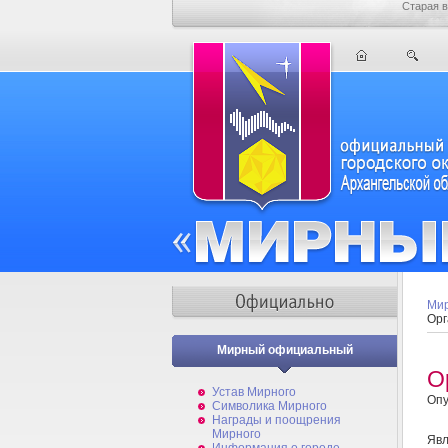
Старая в
Мир
Орг
Мирный официальный
О
Устав Мирного
Опу
Символика Мирного
Награды и поощрения
Мирного
Явл