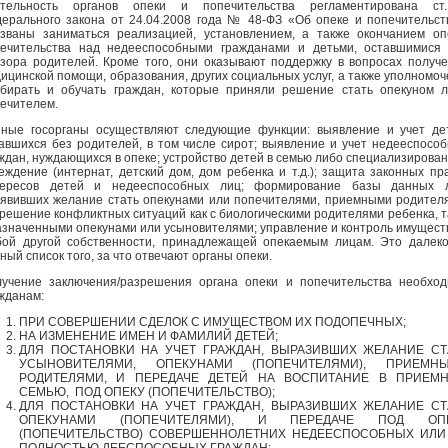
ятельность органов опеки и попечительства регламентирована ст
ерального закона от 24.04.2008 года № 48-ФЗ «Об опеке и попечительст
званы заниматься реализацией, установлением, а также окончанием оп
ечительства над недееспособными гражданами и детьми, оставшимися
зора родителей. Кроме того, они оказывают поддержку в вопросах получ
ицинской помощи, образования, других социальных услуг, а также уполномо
бирать и обучать граждан, которые приняли решение стать опекуном 
печителем.
ные госорганы осуществляют следующие функции: выявление и учет де
авшихся без родителей, в том числе сирот; выявление и учет недееспосо
ждан, нуждающихся в опеке; устройство детей в семью либо специализирова
еждение (интернат, детский дом, дом ребенка и т.д.); защита законных пр
тересов детей и недееспособных лиц; формирование базы данных л
явивших желание стать опекунами или попечителями, приемными родител
решение конфликтных ситуаций как с биологическими родителями ребенка, т
азначенными опекунами или усыновителями; управление и контроль имущест
ой другой собственности, принадлежащей опекаемым лицам. Это далек
ный список того, за что отвечают органы опеки.
учение заключения/разрешения органа опеки и попечительства необхо
жданам:
ПРИ СОВЕРШЕНИИ СДЕЛОК С ИМУЩЕСТВОМ ИХ ПОДОПЕЧНЫХ;
НА ИЗМЕНЕНИЕ ИМЕН И ФАМИЛИЙ ДЕТЕЙ;
ДЛЯ ПОСТАНОВКИ НА УЧЕТ ГРАЖДАН, ВЫРАЗИВШИХ ЖЕЛАНИЕ СТ
УСЫНОВИТЕЛЯМИ, ОПЕКУНАМИ (ПОПЕЧИТЕЛЯМИ), ПРИЕМН
РОДИТЕЛЯМИ, И ПЕРЕДАЧЕ ДЕТЕЙ НА ВОСПИТАНИЕ В ПРИЕМ
СЕМЬЮ, ПОД ОПЕКУ (ПОПЕЧИТЕЛЬСТВО);
ДЛЯ ПОСТАНОВКИ НА УЧЕТ ГРАЖДАН, ВЫРАЗИВШИХ ЖЕЛАНИЕ СТ
ОПЕКУНАМИ (ПОПЕЧИТЕЛЯМИ), И ПЕРЕДАЧЕ ПОД ОП
(ПОПЕЧИТЕЛЬСТВО) СОВЕРШЕННОЛЕТНИХ НЕДЕЕСПОСОБНЫХ ИЛИ
ПОЛНОСТЬЮ ДЕЕСПОСОБНЫХ ГРАЖДАН;