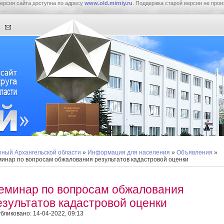
ерсия сайта доступна по адресу
www.old.mirniy.ru
. Поддержка старой версии не прои
ный Архангельской области
»
Информация для населения
»
Объявления
»
инар по вопросам обжалования результатов кадастровой оценки
еминар по вопросам обжалования
езультатов кадастровой оценки
бликовано: 14-04-2022, 09:13