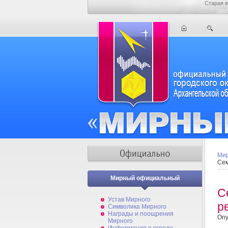
Старая в
Мир
Сем
Мирный официальный
С
Устав Мирного
р
Символика Мирного
Награды и поощрения
Опу
Мирного