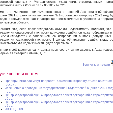
астровой оценке» и Методическими указаниями, утвержденными прика
экономразвития России от 12.05.2017 № 226.
ме того, министерством имущественных отношений Архангельской облас
раля 2021 г. принято постановление № 1-п, согласно которому в 2022 году б
ведена государственная кадастровая оценка земельных участков на террит
ангельской области.
омним, что, если правообладатель объекта недвижимости полагает, что
еделении кадастровой стоимости допущены ошибки, он может обратиться в
 «АрхОблКадастр» с заявлением об исправлении ошибок, допущенных 
еделении кадастровой стоимости. В случае обнаружения ошибки кадастр
имость объекта недвижимости будет пересчитана.
инар с соблюдением санитарных норм состоится по адресу: г. Архангельск,
ережная Северной Двины, д. 71.
Версия для печати
угие новости по теме:
Предприниматели могут направить замечания к проекту отчета об итогах
госуда ...
Извещение о проведении государственной кадастровой оценки в 2021 год
пр ...
Центр кадастровой оценки продолжает прием деклараций о характеристи
объ ...
Центр кадастровой оценки продолжает прием деклараций о характеристи
объ ...
ИЗВЕЩЕНИЕ