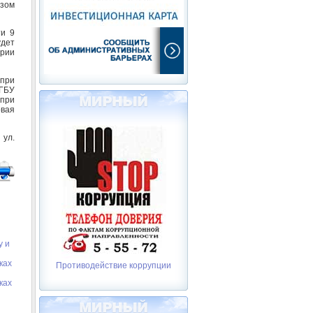
зом
ти 9
удет
ории
 при
 ГБУ
при
овая
 ул.
у и
ках
Противодействие коррупции
ках