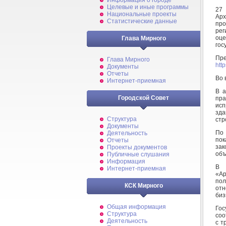
Информация о городе
Целевые и иные программы
27
Национальные проекты
Арх
Статистические данные
про
рег
оце
Глава Мирного
гос
Пр
Глава Мирного
http
Документы
Отчеты
Во 
Интернет-приемная
В а
Городской Совет
пр
ис
зд
Структура
стр
Документы
По 
Деятельность
по
Отчеты
зак
Проекты документов
объ
Публичные слушания
Информация
В 
Интернет-приемная
«Ар
по
КСК Мирного
отн
биз
Общая информация
Гос
Структура
соо
Деятельность
с т