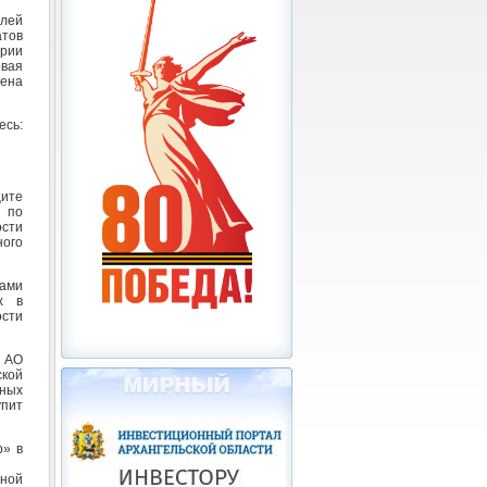
лей
атов
ории
овая
дена
сь:
щите
 по
сти
ого
бами
х в
ости
 АО
ской
ных
упит
р» в
нной