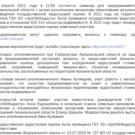
 апреля 2022 года в 11:00 состоится семинар для предпринимате
ангельской области с целью разъяснения механизма обжалования результ
ведения государственной кадастровой оценки. В 2021 году на террит
иона ГБУ АО «АрхОблКадастр» была проведена государственная кадастр
нка в отношении 820 315 объектов недвижимости. В 2022 году будет прове
ударственная кадастровая оценка земельных участков.
едприниматели могут заранее направить вопросы к семинару зде
s://vk.cc/ccujrd
время мероприятия будет онлайн-трансляция здесь:
https://vk.cc/ccw40T
ппарат уполномоченного при Губернаторе Архангельской области по за
ав предпринимателей поступают вопросы от представителей бизнеса
правлению ошибок, допущенных при определении кадастровой стоимо
аний, сооружений, помещений, машино-мест, объектов незавершенн
оительства, расположенных на территории Архангельской области.
словам бизнес-уполномоченного Ивана Кулявцева, опыт работы с жало
казывает, что зачастую предприниматели не знают о закрепленны
онодательстве внесудебных механизмах корректировки кадастровой стоим
ектов недвижимости.
открытой встрече примут участие заместитель руководителя ГБУ
хОблКадастр» Анна Худошубина и начальник отдела земельно-экономиче
литики и управления земельными ресурсами министерства имуществен
ошений Архангельской области Елена Шарыба. Модератором диалога выст
нес-уполномоченный Иван Кулявцев.
ударственная кадастровая оценка была проведена ГБУ АО «АрхОблКадаст
тветствии
ребованиями Федерального закона от 03.07.2016 № 237-ФЗ «О государстве