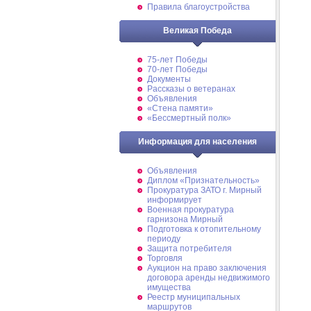
Правила благоустройства
Великая Победа
75-лет Победы
70-лет Победы
Документы
Рассказы о ветеранах
Объявления
«Стена памяти»
«Бессмертный полк»
Информация для населения
Объявления
Диплом «Признательность»
Прокуратура ЗАТО г. Мирный
информирует
Военная прокуратура
гарнизона Мирный
Подготовка к отопительному
периоду
Защита потребителя
Торговля
Аукцион на право заключения
договора аренды недвижимого
имущества
Реестр муниципальных
маршрутов