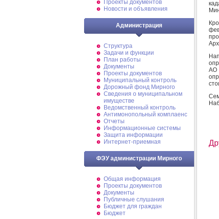
Проекты документов
кад
Новости и объявления
Мин
Кро
Администрация
фев
про
Арх
Структура
Задачи и функции
Нап
План работы
опр
Документы
АО
Проекты документов
опр
Муниципальный контроль
сто
Дорожный фонд Мирного
Cведения о муниципальном
Сем
имуществе
Наб
Ведомственный контроль
Антимонопольный комплаенс
Отчеты
Информационные системы
Защита информации
Интернет-приемная
Др
ФЭУ администрации Мирного
Общая информация
Проекты документов
Документы
Публичные слушания
Бюджет для граждан
Бюджет