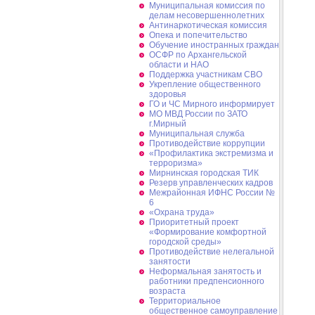
Муниципальная комиссия по
делам несовершеннолетних
Антинаркотическая комиссия
Опека и попечительство
Обучение иностранных граждан
ОСФР по Архангельской
области и НАО
Поддержка участникам СВО
Укрепление общественного
здоровья
ГО и ЧС Мирного информирует
МО МВД России по ЗАТО
г.Мирный
Муниципальная cлужба
Противодействие коррупции
«Профилактика экстремизма и
терроризма»
Мирнинская городская ТИК
Резерв управленческих кадров
Межрайонная ИФНС России №
6
«Охрана труда»
Приоритетный проект
«Формирование комфортной
городской среды»
Противодействие нелегальной
занятости
Неформальная занятость и
работники предпенсионного
возраста
Территориальное
общественное самоуправление