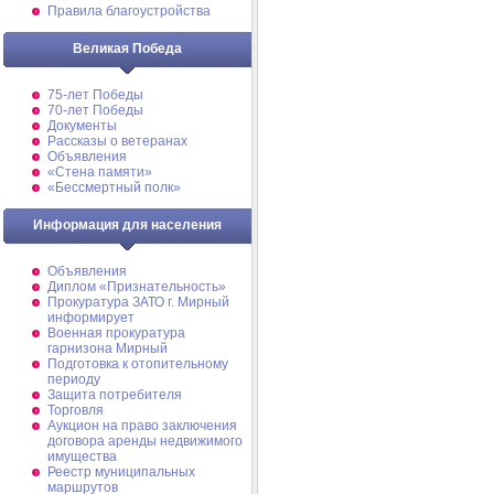
Правила благоустройства
Великая Победа
75-лет Победы
70-лет Победы
Документы
Рассказы о ветеранах
Объявления
«Стена памяти»
«Бессмертный полк»
Информация для населения
Объявления
Диплом «Признательность»
Прокуратура ЗАТО г. Мирный
информирует
Военная прокуратура
гарнизона Мирный
Подготовка к отопительному
периоду
Защита потребителя
Торговля
Аукцион на право заключения
договора аренды недвижимого
имущества
Реестр муниципальных
маршрутов