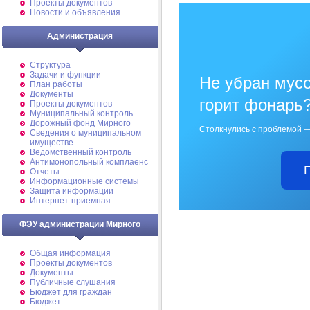
Проекты документов
Новости и объявления
Администрация
Структура
Задачи и функции
Не убран мусо
План работы
Документы
горит фонарь
Проекты документов
Муниципальный контроль
Дорожный фонд Мирного
Столкнулись с проблемой —
Cведения о муниципальном
имуществе
Ведомственный контроль
Антимонопольный комплаенс
Отчеты
Информационные системы
Защита информации
Интернет-приемная
ФЭУ администрации Мирного
Общая информация
Проекты документов
Документы
Публичные слушания
Бюджет для граждан
Бюджет