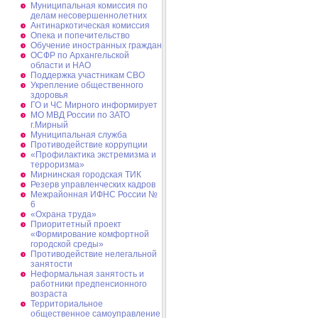
Муниципальная комиссия по
делам несовершеннолетних
Антинаркотическая комиссия
Опека и попечительство
Обучение иностранных граждан
ОСФР по Архангельской
области и НАО
Поддержка участникам СВО
Укрепление общественного
здоровья
ГО и ЧС Мирного информирует
МО МВД России по ЗАТО
г.Мирный
Муниципальная cлужба
Противодействие коррупции
«Профилактика экстремизма и
терроризма»
Мирнинская городская ТИК
Резерв управленческих кадров
Межрайонная ИФНС России №
6
«Охрана труда»
Приоритетный проект
«Формирование комфортной
городской среды»
Противодействие нелегальной
занятости
Неформальная занятость и
работники предпенсионного
возраста
Территориальное
общественное самоуправление