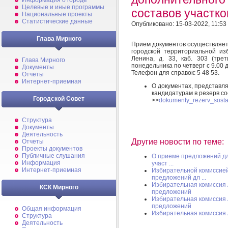
Информация о городе
Целевые и иные программы
составов участко
Национальные проекты
Статистические данные
Опубликовано: 15-03-2022, 11:53
Глава Мирного
Прием документов осуществляетс
городской территориальной изб
Ленина, д. 33, каб. 303 (тр
Глава Мирного
понедельника по четверг с 9.00 до
Документы
Телефон для справок: 5 48 53.
Отчеты
Интернет-приемная
О документах, представл
кандидатурам в резерв со
Городской Совет
>>
dokumenty_rezerv_sosta
Структура
Документы
Деятельность
Другие новости по теме:
Отчеты
Проекты документов
Публичные слушания
О приеме предложений дл
Информация
участ ...
Интернет-приемная
Избирательной комиссией
предложений дл ...
Избирательная комиссия 
КСК Мирного
предложений
Избирательная комиссия 
предложений
Общая информация
Избирательная комиссия 
Структура
Деятельность