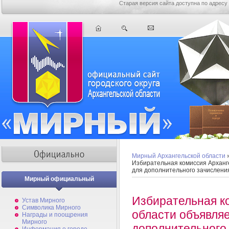
Старая версия сайта доступна по адресу
Мирный Архангельской области
Избирательная комиссия Арханг
для дополнительного зачисления
Мирный официальный
Избирательная к
Устав Мирного
Символика Мирного
области объявля
Награды и поощрения
Мирного
дополнительного 