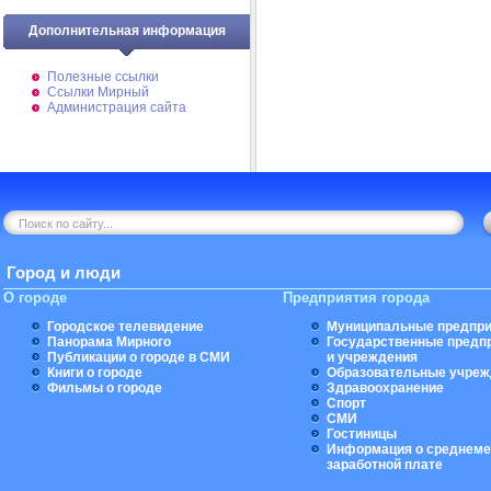
Дополнительная информация
Полезные ссылки
Ссылки Мирный
Администрация сайта
Город и люди
О городе
Предприятия города
Городское телевидение
Муниципальные предпри
Панорама Мирного
Государственные предп
Публикации о городе в СМИ
и учреждения
Книги о городе
Образовательные учреж
Фильмы о городе
Здравоохранение
Спорт
СМИ
Гостиницы
Информация о среднеме
заработной плате